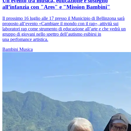
Un evento tra musica, educazione e sostegno
all’infanzia con "Ares" e "Mission Bambini"
Il prossimo 16 luglio alle 17 presso il Municipio di Bellinzona sarà
proposto all’evento «Cambiare il mondo con il rap», attività sui
laboratori rap come strumento di educazione all’arte e che vedrà un
gruppo di giovani nello spettro dell’autismo esibirsi in
una perfomance artistica.
Bambini
Musica