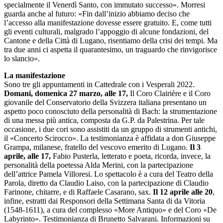
specialmente il Venerdì Santo, con immutato successo». Morresi
guarda anche al futuro: «Fin dall’inizio abbiamo deciso che
l’accesso alla manifestazione dovesse essere gratuito. E, come tutti
gli eventi culturali, malgrado l’appoggio di alcune fondazioni, del
Cantone e della Città di Lugano, risentiamo della crisi dei tempi. Ma
tra due anni ci aspetta il quarantesimo, un traguardo che rinvigorisce
lo slancio».
La manifestazione
Sono tre gli appuntamenti in Cattedrale con i Vesperali 2022.
Domani, domenica 27 marzo, alle 17,
Il Coro Clairière e il Coro
giovanile del Conservatorio della Svizzera italiana presentano un
aspetto poco conosciuto della personalità di Bach: la strumentazione
di una messa più antica, composta da G.P. da Palestrina. Per tale
occasione, i due cori sono assistiti da un gruppo di strumenti antichi,
il «Concerto Scirocco». La testimonianza è affidata a don Giuseppe
Grampa, milanese, fratello del vescovo emerito di Lugano.
Il 3
aprile, alle 17,
Fabio Pusterla, letterato e poeta, ricorda, invece, la
personalità della poetessa Alda Merini, con la partecipazione
dell’attrice Pamela Villoresi. Lo spettacolo è a cura del Teatro della
Parola, diretto da Claudio Laiso, con la partecipazione di Claudio
Farinone, chitarre, e di Raffaele Casarano, sax.
Il 12 aprile alle 20
,
infine, estratti dai Responsori della Settimana Santa di da Vitoria
(1548-1611), a cura del complesso «More Antiquo» e del Coro «De
Labyrinto». Testimonianza di Brunetto Salvarani. Informazioni su