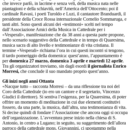
che invece parlò, in lacrime e senza veli, della musica nata nelle
piantagioni e della schiavitù, nell’America dell’Ottocento; poi il
cardinale Ravasi, i poeti Turoldo e Luzi, il cantautore Branduardi, il
presidente della Croce Rossa internazionale Cornelio Sommaruga, e
tanti altri. Sono questi alcuni dei «testimoni» scelti nel tempo
dall’Associazione Amici della Musica in Cattedrale per i
«Vesperali», manifestazione che da 38 anni a questa parte propone,
nello scenario suggestivo della Cattedrale e in tempo di Quaresima,
musica sacra di alto livello e testimonianze di vita cristiana. Il
termine «Vesperali» richiama l’ora in cui questi incontri si tengono,
il tardo pomeriggio della domenica: quest’anno, l’appuntamento è
per
domenica 27 marzo, domenica 3 aprile e martedì 12 aprile
.
Tra gli organizzatori troviamo, sin dagli esordi
il giornalista Enrico
Morresi,
che conclude il suo mandato proprio quest’anno.
Gli inizi negli anni Ottanta
«Nacque tutto – racconta Morresi – da una riflessione tra noi del
Coro della Cattedrale (io ero un cantore e il segretario, Vincenzo
Giudici il direttore). Si sentiva l’esigenza, per la Quaresima, di poter
offrire un momento di meditazione in cui due elementi costitutivi
fossero, da una parte, la musica, dall’altra, una testimonianza di vita.
Si decise quindi di fondare l’Associazione che ancora oggi si occupa
dell’organizzazione. L’avventura prese inizio nella chiesa di S.
Antonio, in centro a Lugano; in seguito, su suggerimento dell’allora
parroco della cattedrale mons. Giovannini, ci spostammo nella