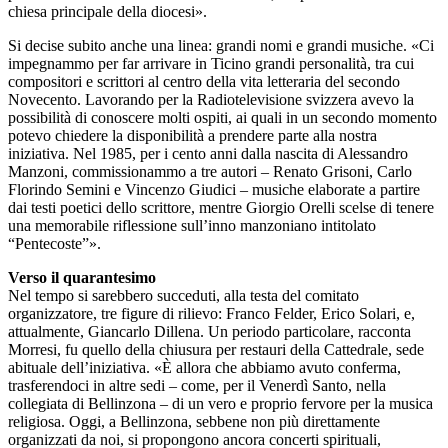
chiesa principale della diocesi».
Si decise subito anche una linea: grandi nomi e grandi musiche. «Ci
impegnammo per far arrivare in Ticino grandi personalità, tra cui
compositori e scrittori al centro della vita letteraria del secondo
Novecento. Lavorando per la Radiotelevisione svizzera avevo la
possibilità di conoscere molti ospiti, ai quali in un secondo momento
potevo chiedere la disponibilità a prendere parte alla nostra
iniziativa. Nel 1985, per i cento anni dalla nascita di Alessandro
Manzoni, commissionammo a tre autori – Renato Grisoni, Carlo
Florindo Semini e Vincenzo Giudici – musiche elaborate a partire
dai testi poetici dello scrittore, mentre Giorgio Orelli scelse di tenere
una memorabile riflessione sull’inno manzoniano intitolato
“Pentecoste”».
Verso il quarantesimo
Nel tempo si sarebbero succeduti, alla testa del comitato
organizzatore, tre figure di rilievo: Franco Felder, Erico Solari, e,
attualmente, Giancarlo Dillena. Un periodo particolare, racconta
Morresi, fu quello della chiusura per restauri della Cattedrale, sede
abituale dell’iniziativa. «È allora che abbiamo avuto conferma,
trasferendoci in altre sedi – come, per il Venerdì Santo, nella
collegiata di Bellinzona – di un vero e proprio fervore per la musica
religiosa. Oggi, a Bellinzona, sebbene non più direttamente
organizzati da noi, si propongono ancora concerti spirituali,