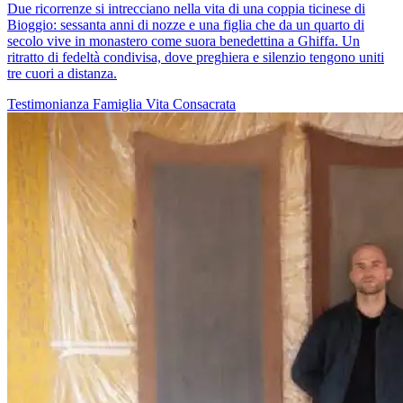
Due ricorrenze si intrecciano nella vita di una coppia ticinese di
Bioggio: sessanta anni di nozze e una figlia che da un quarto di
secolo vive in monastero come suora benedettina a Ghiffa. Un
ritratto di fedeltà condivisa, dove preghiera e silenzio tengono uniti
tre cuori a distanza.
Testimonianza
Famiglia
Vita Consacrata