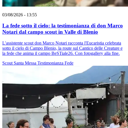
03/08/2026 - 13:55
La fede sotto il cielo: la testimonianza di don Marco
Notari dal campo scout in Valle di Blenio
L'assistente scout don Marco Notari racconta l'Eucaristia celebrata
sotto il cielo di Campo Blenio, la route sul Cantico delle Creature e
la fede che anima il campo BeSTiale26. Con fotogallery alla fine.
Scout
Santa Messa
Testimonianza
Fede