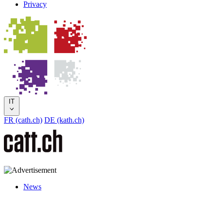
Privacy
IT
FR (cath.ch)
DE (kath.ch)
News