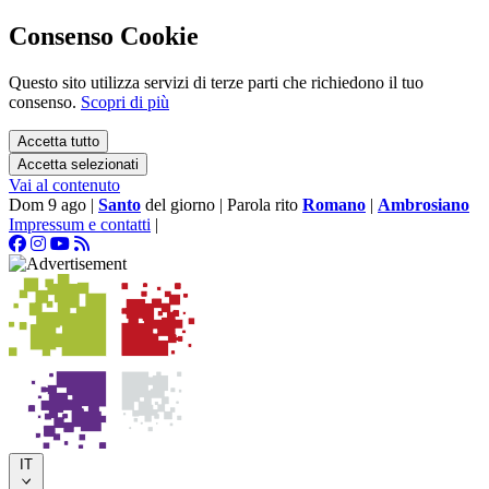
Consenso Cookie
Questo sito utilizza servizi di terze parti che richiedono il tuo
consenso.
Scopri di più
Accetta tutto
Accetta selezionati
Vai al contenuto
Dom 9 ago
|
Santo
del giorno
|
Parola rito
Romano
|
Ambrosiano
Impressum e contatti
|
IT