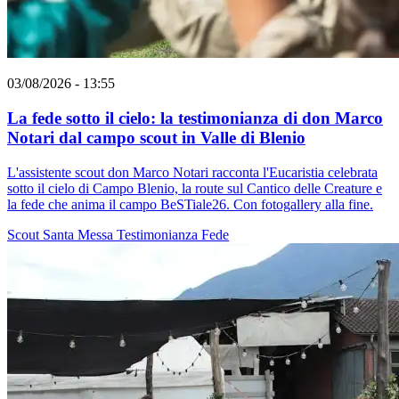
03/08/2026 - 13:55
La fede sotto il cielo: la testimonianza di don Marco
Notari dal campo scout in Valle di Blenio
L'assistente scout don Marco Notari racconta l'Eucaristia celebrata
sotto il cielo di Campo Blenio, la route sul Cantico delle Creature e
la fede che anima il campo BeSTiale26. Con fotogallery alla fine.
Scout
Santa Messa
Testimonianza
Fede