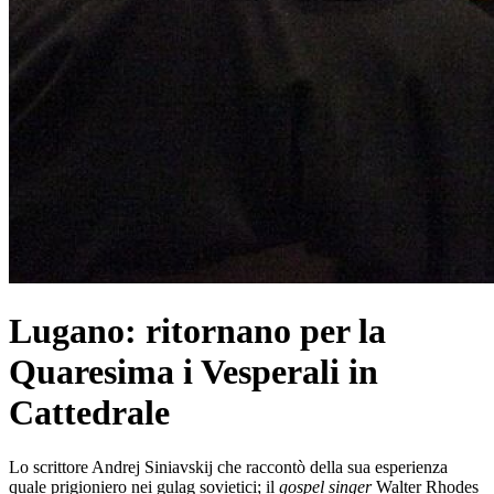
Lugano: ritornano per la
Quaresima i Vesperali in
Cattedrale
Lo scrittore Andrej Siniavskij che raccontò della sua esperienza
quale prigioniero nei gulag sovietici; il
gospel singer
Walter Rhodes