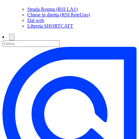
Strada Regina (RSI LA1)
Chiese in diretta (RSI ReteUno)
Dal web
Libreria SHORTCATT