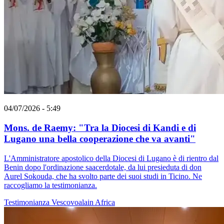
04/07/2026 - 5:49
Mons. de Raemy: "Tra la Diocesi di Kandi e di
Lugano una bella cooperazione che va avanti"
L'Amministratore apostolico della Diocesi di Lugano è di rientro dal
Benin dopo l'ordinazione saacerdotale, da lui presieduta di don
Aurel Sokouda, che ha svolto parte dei suoi studi in Ticino. Ne
raccogliamo la testimonianza.
Testimonianza
Vescovoalain
Africa