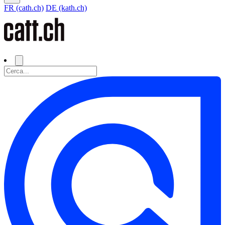
FR (cath.ch)
DE (kath.ch)