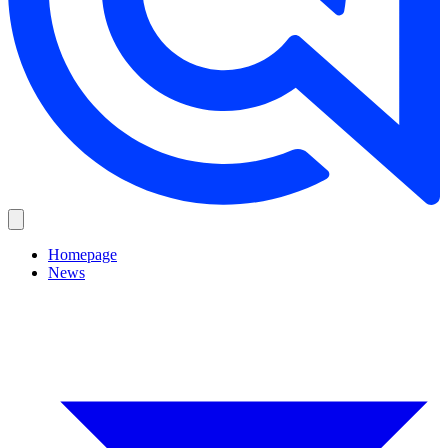
Homepage
News