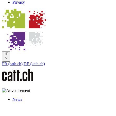
Privacy
IT
FR (cath.ch)
DE (kath.ch)
News