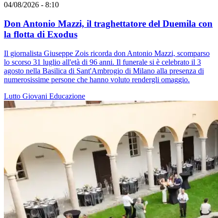
04/08/2026 - 8:10
Don Antonio Mazzi, il traghettatore del Duemila con
la flotta di Exodus
Il giornalista Giuseppe Zois ricorda don Antonio Mazzi, scomparso
lo scorso 31 luglio all'età di 96 anni. Il funerale si è celebrato il 3
agosto nella Basilica di Sant'Ambrogio di Milano alla presenza di
numerosissime persone che hanno voluto rendergli omaggio.
Lutto
Giovani
Educazione