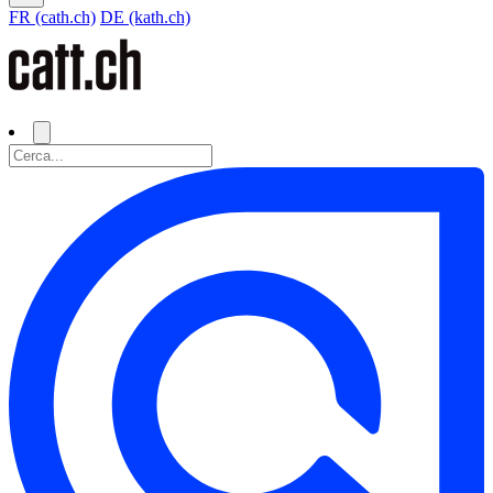
FR (cath.ch)
DE (kath.ch)