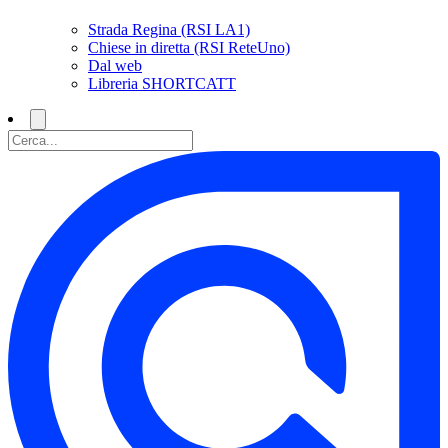
Strada Regina (RSI LA1)
Chiese in diretta (RSI ReteUno)
Dal web
Libreria SHORTCATT