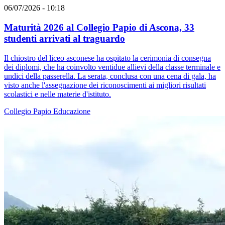
06/07/2026 - 10:18
Maturità 2026 al Collegio Papio di Ascona, 33
studenti arrivati al traguardo
Il chiostro del liceo asconese ha ospitato la cerimonia di consegna
dei diplomi, che ha coinvolto ventidue allievi della classe terminale e
undici della passerella. La serata, conclusa con una cena di gala, ha
visto anche l'assegnazione dei riconoscimenti ai migliori risultati
scolastici e nelle materie d'istituto.
Collegio Papio
Educazione