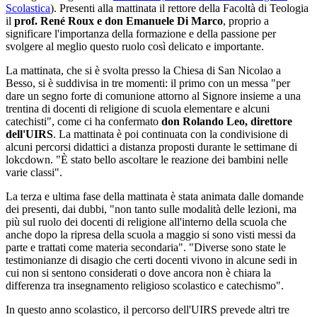
Scolastica
). Presenti alla mattinata il rettore della Facoltà di Teologia
il
prof. René Roux e don Emanuele Di Marco
, proprio a
significare l'importanza della formazione e della passione per
svolgere al meglio questo ruolo così delicato e importante.
La mattinata, che si è svolta presso la Chiesa di San Nicolao a
Besso, si è suddivisa in tre momenti: il primo con un messa "per
dare un segno forte di comunione attorno al Signore insieme a una
trentina di docenti di religione di scuola elementare e alcuni
catechisti", come ci ha confermato
don Rolando Leo, direttore
dell'UIRS
. La mattinata è poi continuata con la condivisione di
alcuni percorsi didattici a distanza proposti durante le settimane di
lokcdown. "È stato bello ascoltare le reazione dei bambini nelle
varie classi".
La terza e ultima fase della mattinata è stata animata dalle domande
dei presenti, dai dubbi, "non tanto sulle modalità delle lezioni, ma
più sul ruolo dei docenti di religione all'interno della scuola che
anche dopo la ripresa della scuola a maggio si sono visti messi da
parte e trattati come materia secondaria". "Diverse sono state le
testimonianze di disagio che certi docenti vivono in alcune sedi in
cui non si sentono considerati o dove ancora non è chiara la
differenza tra insegnamento religioso scolastico e catechismo".
In questo anno scolastico, il percorso dell'UIRS prevede altri tre