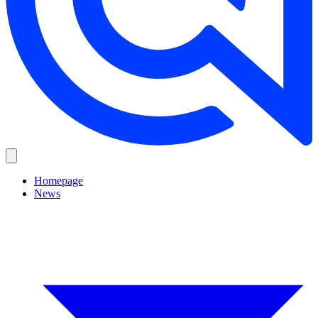
Homepage
News