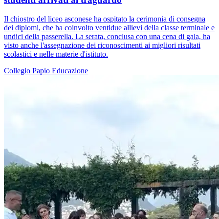
Il chiostro del liceo asconese ha ospitato la cerimonia di consegna
dei diplomi, che ha coinvolto ventidue allievi della classe terminale e
undici della passerella. La serata, conclusa con una cena di gala, ha
visto anche l'assegnazione dei riconoscimenti ai migliori risultati
scolastici e nelle materie d'istituto.
Collegio Papio
Educazione