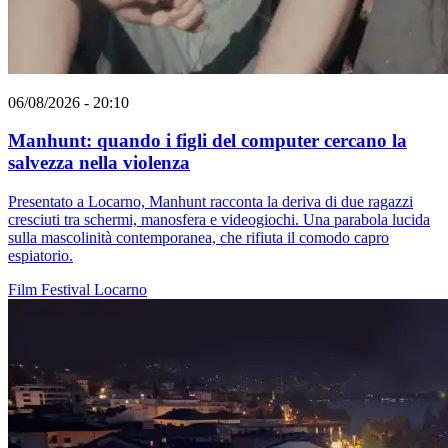
06/08/2026 - 20:10
Manhunt: quando i figli del computer cercano la
salvezza nella violenza
Presentato a Locarno, Manhunt racconta la deriva di due ragazzi
cresciuti tra schermi, manosfera e videogiochi. Una parabola lucida
sulla mascolinità contemporanea, che rifiuta il comodo capro
espiatorio.
Film
Festival
Locarno