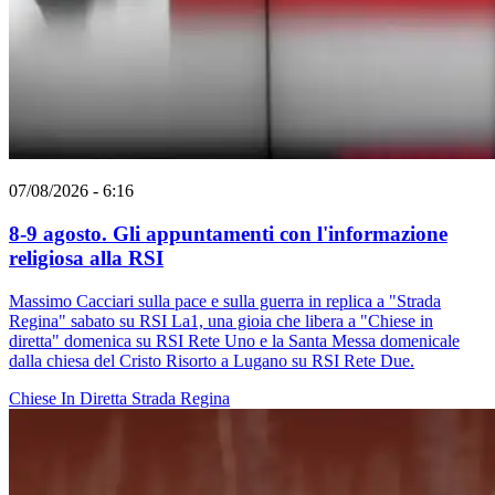
07/08/2026 - 6:16
8-9 agosto. Gli appuntamenti con l'informazione
religiosa alla RSI
Massimo Cacciari sulla pace e sulla guerra in replica a "Strada
Regina" sabato su RSI La1, una gioia che libera a "Chiese in
diretta" domenica su RSI Rete Uno e la Santa Messa domenicale
dalla chiesa del Cristo Risorto a Lugano su RSI Rete Due.
Chiese In Diretta
Strada Regina