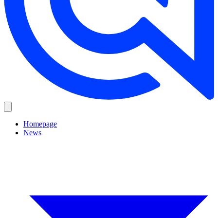
Homepage
News