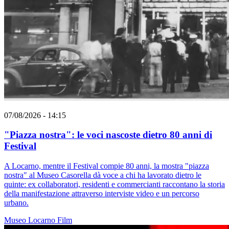
07/08/2026 - 14:15
"Piazza nostra": le voci nascoste dietro 80 anni di
Festival
A Locarno, mentre il Festival compie 80 anni, la mostra "piazza
nostra" al Museo Casorella dà voce a chi ha lavorato dietro le
quinte: ex collaboratori, residenti e commercianti raccontano la storia
della manifestazione attraverso interviste video e un percorso
urbano.
Museo
Locarno
Film