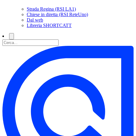
Strada Regina (RSI LA1)
Chiese in diretta (RSI ReteUno)
Dal web
Libreria SHORTCATT