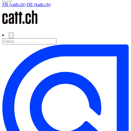
FR (cath.ch)
DE (kath.ch)