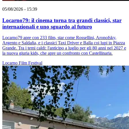
05/08/2026 - 15:39
Locarno79: il cinema torna tra grandi classici, star
internazionali e uno sguardo al futuro
Locarno79 apre con 233 film, star come Rossellini, Aronofsky,
Argento e Saldaña, e i classici Taxi Driver e Balla coi lupi in Piazza
Grande. Tra i temi caldi: l'anticipo a luglio per gli 80 anni nel 2027 e
la nuova giuria kids, che apre un confronto con Castellinaria.
Locarno
Film
Festival