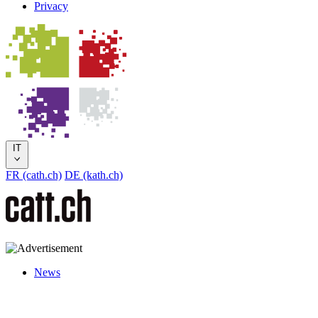
Privacy
IT
FR (cath.ch)
DE (kath.ch)
News