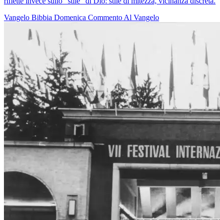
riflette invece sullo "stile" di Dio: stile di mitezza, vicinanza discreta.
Vangelo
Bibbia
Domenica
Commento Al Vangelo