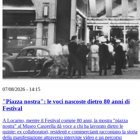
07/08/2026 - 14:15
"Piazza nostra": le voci nascoste dietro 80 anni di
Festival
A Locarno, mentre il Festival compie 80 anni, la mostra "piazza
nostra" al Museo Casorella dà voce a chi ha lavorato dietro le
quinte: ex collaboratori, residenti e commercianti raccontano la storia
della manifestazione attraverso interviste video e un percorso