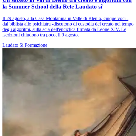
la Summer School della Rete Laudato si'
Il 29 agosto, alla Casa Montanina in Valle di Blenio, cinque voci -
dal biblista allo psichiatra -discutono di custodia del creato nel tempo
degli algoritmi, sulla scia dell'enciclica firmata da Leone XIV. Le
iscrizioni chiudono tra poco, il 9 agosto.
Laudato Si
Formazione