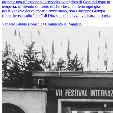
propone una riflessione sull'episodio evangelico di Gesù nel mare in
tempesta, riflettendo sull'aiuto di Dio che ci è offerto ogni giorno;
per il Vangelo del calendario ambrosiano, don Giuseppe Grampa
riflette invece sullo "stile" di Dio: stile di mitezza, vicinanza discreta.
Vangelo
Bibbia
Domenica
Commento Al Vangelo