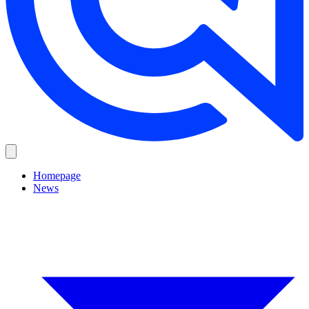
Homepage
News