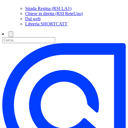
Strada Regina (RSI LA1)
Chiese in diretta (RSI ReteUno)
Dal web
Libreria SHORTCATT