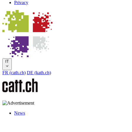
Privacy
IT
FR (cath.ch)
DE (kath.ch)
News