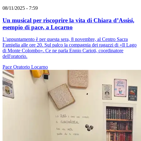
08/11/2025 - 7:59
Un musical per riscoprire la vita di Chiara d’Assisi,
esempio di pace, a Locarno
L'appuntamento è per questa sera, 8 novembre, al Centro Sacra
Famiglia alle ore 20. Sul palco la compagnia dei ragazzi di «Il Lago
di Monte Colombo». Ce ne parla Ennio Carioti, coordinatore
dell'oratorio.
Pace
Oratorio
Locarno