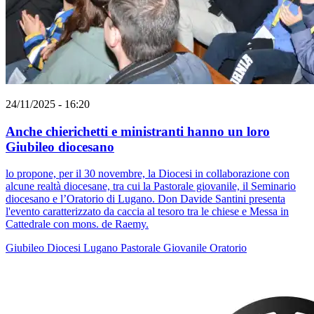
24/11/2025 - 16:20
Anche chierichetti e ministranti hanno un loro
Giubileo diocesano
lo propone, per il 30 novembre, la Diocesi in collaborazione con
alcune realtà diocesane, tra cui la Pastorale giovanile, il Seminario
diocesano e l’Oratorio di Lugano. Don Davide Santini presenta
l'evento caratterizzato da caccia al tesoro tra le chiese e Messa in
Cattedrale con mons. de Raemy.
Giubileo
Diocesi Lugano
Pastorale Giovanile
Oratorio