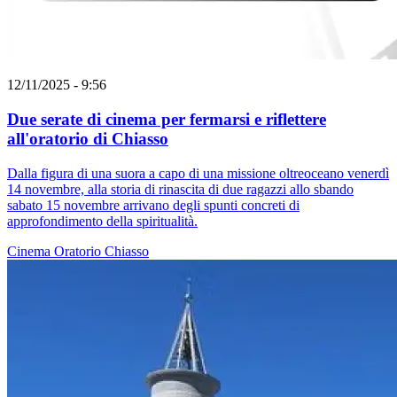
12/11/2025 - 9:56
Due serate di cinema per fermarsi e riflettere
all'oratorio di Chiasso
Dalla figura di una suora a capo di una missione oltreoceano venerdì
14 novembre, alla storia di rinascita di due ragazzi allo sbando
sabato 15 novembre arrivano degli spunti concreti di
approfondimento della spiritualità.
Cinema
Oratorio
Chiasso