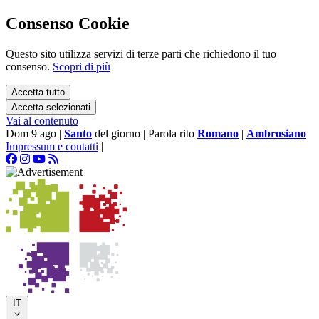
Consenso Cookie
Questo sito utilizza servizi di terze parti che richiedono il tuo
consenso.
Scopri di più
Accetta tutto
Accetta selezionati
Vai al contenuto
Dom 9 ago
|
Santo
del giorno
|
Parola rito
Romano
|
Ambrosiano
Impressum e contatti
|
IT