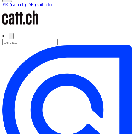
FR (cath.ch)
DE (kath.ch)