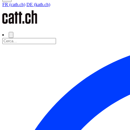
FR (cath.ch)
DE (kath.ch)