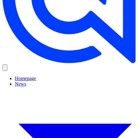
Homepage
News