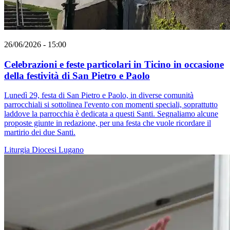
26/06/2026 - 15:00
Celebrazioni e feste particolari in Ticino in occasione
della festività di San Pietro e Paolo
Lunedì 29, festa di San Pietro e Paolo, in diverse comunità
parrocchiali si sottolinea l'evento con momenti speciali, soprattutto
laddove la parrocchia è dedicata a questi Santi. Segnaliamo alcune
proposte giunte in redazione, per una festa che vuole ricordare il
martirio dei due Santi.
Liturgia
Diocesi Lugano