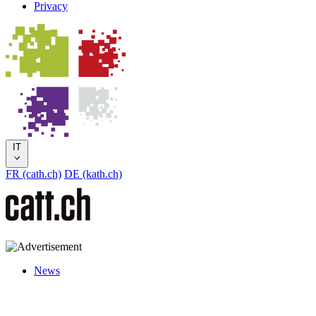
Privacy
IT
FR (cath.ch)
DE (kath.ch)
News