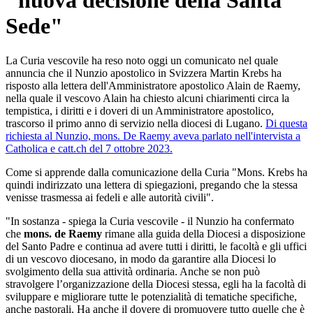
"nuova decisione della Santa
Sede"
La Curia vescovile ha reso noto oggi un comunicato nel quale
annuncia che il Nunzio apostolico in Svizzera Martin Krebs ha
risposto alla lettera dell'Amministratore apostolico Alain de Raemy,
nella quale il vescovo Alain ha chiesto alcuni chiarimenti circa la
tempistica, i diritti e i doveri di un Amministratore apostolico,
trascorso il primo anno di servizio nella diocesi di Lugano.
Di questa
richiesta al Nunzio, mons. De Raemy aveva parlato nell'intervista a
Catholica e catt.ch del 7 ottobre 2023.
Come si apprende dalla comunicazione della Curia "Mons. Krebs ha
quindi indirizzato una lettera di spiegazioni, pregando che la stessa
venisse trasmessa ai fedeli e alle autorità civili".
"In sostanza - spiega la Curia vescovile - il Nunzio ha confermato
che
mons. de Raemy
rimane alla guida della Diocesi a disposizione
del Santo Padre e continua ad avere tutti i diritti, le facoltà e gli uffici
di un vescovo diocesano, in modo da garantire alla Diocesi lo
svolgimento della sua attività ordinaria. Anche se non può
stravolgere l’organizzazione della Diocesi stessa, egli ha la facoltà di
sviluppare e migliorare tutte le potenzialità di tematiche specifiche,
anche pastorali. Ha anche il dovere di promuovere tutto quelle che è