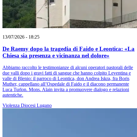
13/07/2026 - 18:25
De Raemy dopo la tragedia di Faido e Leontica: «La
Chiesa sia presenza e vicinanza nel dolore»
Abbiamo raccolto le testimonianze di alcuni operatori pastorali delle
due valli dopo i gravi fatti di sangue che hanno colpito Leventina e
valle di Blenio: il parroco di Leontica, don Andrea Iskra, fra Boris
Muther, cappellano all’Ospedale di Faido e il diacono permanente
Luca Turlon. Mons. Alain invita a promuovere dialogo e relazioni
autentiche.
Violenza
Diocesi Lugano