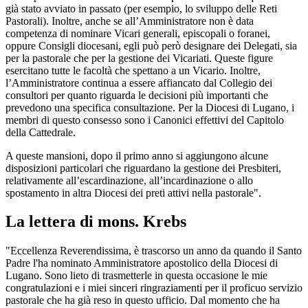
già stato avviato in passato (per esempio, lo sviluppo delle Reti
Pastorali). Inoltre, anche se all’Amministratore non è data
competenza di nominare Vicari generali, episcopali o foranei,
oppure Consigli diocesani, egli può però designare dei Delegati, sia
per la pastorale che per la gestione dei Vicariati. Queste figure
esercitano tutte le facoltà che spettano a un Vicario. Inoltre,
l’Amministratore continua a essere affiancato dal Collegio dei
consultori per quanto riguarda le decisioni più importanti che
prevedono una specifica consultazione. Per la Diocesi di Lugano, i
membri di questo consesso sono i Canonici effettivi del Capitolo
della Cattedrale.
A queste mansioni, dopo il primo anno si aggiungono alcune
disposizioni particolari che riguardano la gestione dei Presbiteri,
relativamente all’escardinazione, all’incardinazione o allo
spostamento in altra Diocesi dei preti attivi nella pastorale".
La lettera di mons. Krebs
"Eccellenza Reverendissima, è trascorso un anno da quando il Santo
Padre l'ha nominato Amministratore apostolico della Diocesi di
Lugano. Sono lieto di trasmetterle in questa occasione le mie
congratulazioni e i miei sinceri ringraziamenti per il proficuo servizio
pastorale che ha già reso in questo ufficio. Dal momento che ha