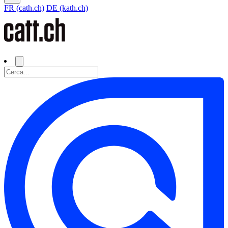
FR (cath.ch)
DE (kath.ch)