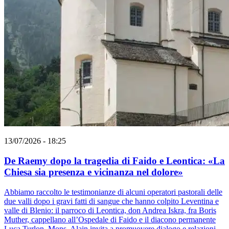
13/07/2026 - 18:25
De Raemy dopo la tragedia di Faido e Leontica: «La
Chiesa sia presenza e vicinanza nel dolore»
Abbiamo raccolto le testimonianze di alcuni operatori pastorali delle
due valli dopo i gravi fatti di sangue che hanno colpito Leventina e
valle di Blenio: il parroco di Leontica, don Andrea Iskra, fra Boris
Muther, cappellano all’Ospedale di Faido e il diacono permanente
Luca Turlon. Mons. Alain invita a promuovere dialogo e relazioni