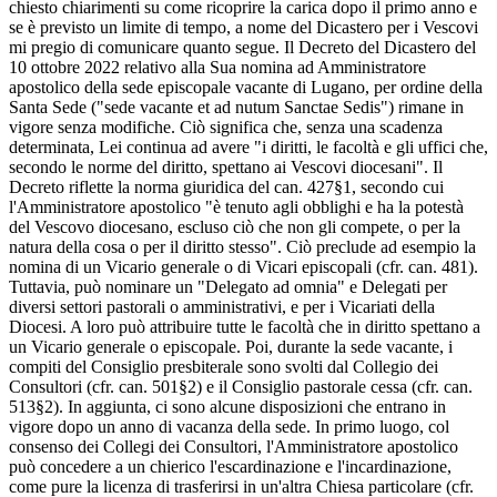
chiesto chiarimenti su come ricoprire la carica dopo il primo anno e
se è previsto un limite di tempo, a nome del Dicastero per i Vescovi
mi pregio di comunicare quanto segue. Il Decreto del Dicastero del
10 ottobre 2022 relativo alla Sua nomina ad Amministratore
apostolico della sede episcopale vacante di Lugano, per ordine della
Santa Sede ("sede vacante et ad nutum Sanctae Sedis") rimane in
vigore senza modifiche. Ciò significa che, senza una scadenza
determinata, Lei continua ad avere "i diritti, le facoltà e gli uffici che,
secondo le norme del diritto, spettano ai Vescovi diocesani". Il
Decreto riflette la norma giuridica del can. 427§1, secondo cui
l'Amministratore apostolico "è tenuto agli obblighi e ha la potestà
del Vescovo diocesano, escluso ciò che non gli compete, o per la
natura della cosa o per il diritto stesso". Ciò preclude ad esempio la
nomina di un Vicario generale o di Vicari episcopali (cfr. can. 481).
Tuttavia, può nominare un "Delegato ad omnia" e Delegati per
diversi settori pastorali o amministrativi, e per i Vicariati della
Diocesi. A loro può attribuire tutte le facoltà che in diritto spettano a
un Vicario generale o episcopale. Poi, durante la sede vacante, i
compiti del Consiglio presbiterale sono svolti dal Collegio dei
Consultori (cfr. can. 501§2) e il Consiglio pastorale cessa (cfr. can.
513§2). In aggiunta, ci sono alcune disposizioni che entrano in
vigore dopo un anno di vacanza della sede. In primo luogo, col
consenso dei Collegi dei Consultori, l'Amministratore apostolico
può concedere a un chierico l'escardinazione e l'incardinazione,
come pure la licenza di trasferirsi in un'altra Chiesa particolare (cfr.