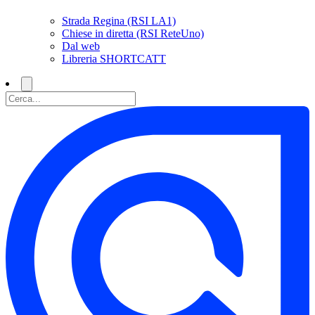
Strada Regina (RSI LA1)
Chiese in diretta (RSI ReteUno)
Dal web
Libreria SHORTCATT