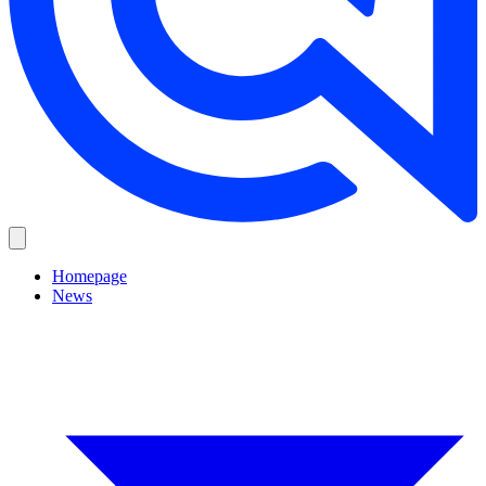
Homepage
News