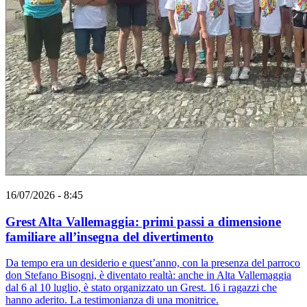
16/07/2026 - 8:45
Grest Alta Vallemaggia: primi passi a dimensione
familiare all’insegna del divertimento
Da tempo era un desiderio e quest’anno, con la presenza del parroco
don Stefano Bisogni, è diventato realtà: anche in Alta Vallemaggia
dal 6 al 10 luglio, è stato organizzato un Grest. 16 i ragazzi che
hanno aderito. La testimonianza di una monitrice.