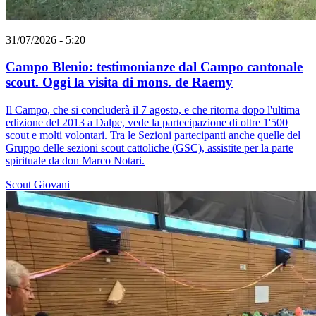
31/07/2026 - 5:20
Campo Blenio: testimonianze dal Campo cantonale
scout. Oggi la visita di mons. de Raemy
Il Campo, che si concluderà il 7 agosto, e che ritorna dopo l'ultima
edizione del 2013 a Dalpe, vede la partecipazione di oltre 1'500
scout e molti volontari. Tra le Sezioni partecipanti anche quelle del
Gruppo delle sezioni scout cattoliche (GSC), assistite per la parte
spirituale da don Marco Notari.
Scout
Giovani