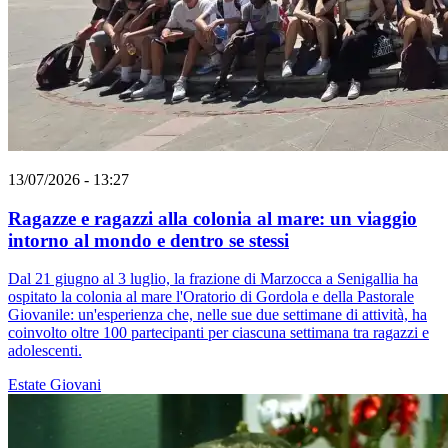
13/07/2026 - 13:27
Ragazze e ragazzi alla colonia al mare: un viaggio
intorno al mondo e dentro se stessi
Dal 21 giugno al 3 luglio, la frazione di Marzocca a Senigallia ha
ospitato la colonia al mare l'Oratorio di Gordola e della Pastorale
Giovanile: un'esperienza che, nelle sue due settimane di attività, ha
coinvolto oltre 100 partecipanti per ciascuna settimana tra ragazzi e
adolescenti.
Estate
Giovani