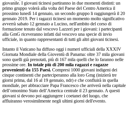
giovanile. I giovani ticinesi partiranno in due momenti distinti: un
primo gruppo volerà alla volta del Paese del Centro America il
prossimo lunedì 14 gennaio, un secondo gruppo li raggiungerà il 20
gennaio 2019. Per i ragazzi ticinesi un momento molto significativo
avverrà sabato 12 gennaio a Lucino, nell'ambito del corso di
formazione tenuto dal vescovo Lazzeri per i giovani: i partecipanti
alla GmG riceveranno infatti dal vescovo una specie di invio
ufficiale, in quanto rappresentanti di tutti gli altri giovani ticinesi.
Intanto il Vaticano ha diffuso oggi i numeri ufficiali della XXXIV
Giornata Mondiale della Gioventù di Panama: oltre 37 mila giovani
sono quelli già prenotati, più di 167 mila quelli che lo faranno nelle
prossime ore.
In totale più di 200 mila ragazzi e ragazze
provenienti da 155 Paesi.
Compresi 1000 giovani indigeni dei
cinque continenti che parteciperanno alla loro Gmg (inizierà tre
giorni prima, dal 16 al 19 gennaio, ndr) e che confluirà in quella
mondiale, per abbracciare Papa Francesco che arriverà nella capitale
dell’omonimo Stato dell’America centrale il 23 gennaio. A questi
giovani si devono poi aggiungere i coetanei del luogo, che
affluiranno verosimilmente negli ultimi giorni dell'evento.