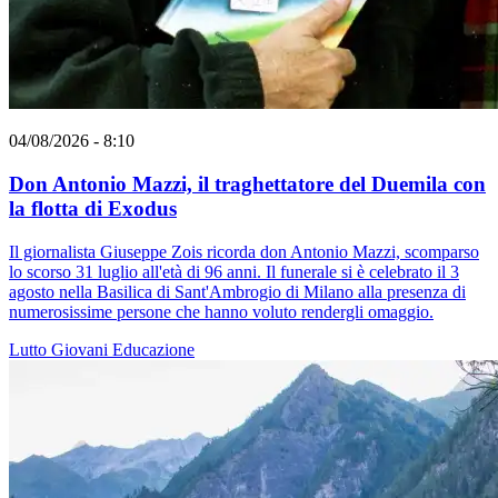
04/08/2026 - 8:10
Don Antonio Mazzi, il traghettatore del Duemila con
la flotta di Exodus
Il giornalista Giuseppe Zois ricorda don Antonio Mazzi, scomparso
lo scorso 31 luglio all'età di 96 anni. Il funerale si è celebrato il 3
agosto nella Basilica di Sant'Ambrogio di Milano alla presenza di
numerosissime persone che hanno voluto rendergli omaggio.
Lutto
Giovani
Educazione