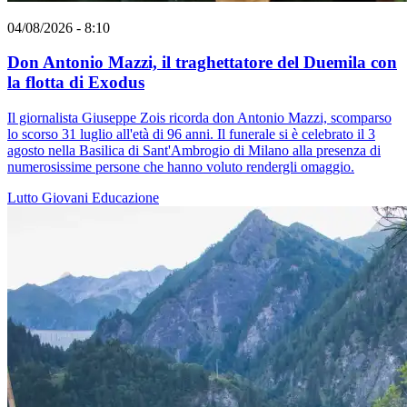
04/08/2026 - 8:10
Don Antonio Mazzi, il traghettatore del Duemila con
la flotta di Exodus
Il giornalista Giuseppe Zois ricorda don Antonio Mazzi, scomparso
lo scorso 31 luglio all'età di 96 anni. Il funerale si è celebrato il 3
agosto nella Basilica di Sant'Ambrogio di Milano alla presenza di
numerosissime persone che hanno voluto rendergli omaggio.
Lutto
Giovani
Educazione