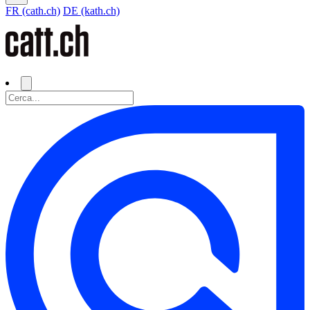
FR (cath.ch)
DE (kath.ch)