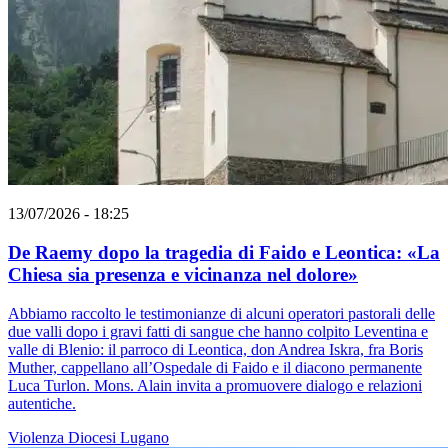
13/07/2026 - 18:25
De Raemy dopo la tragedia di Faido e Leontica: «La
Chiesa sia presenza e vicinanza nel dolore»
Abbiamo raccolto le testimonianze di alcuni operatori pastorali delle
due valli dopo i gravi fatti di sangue che hanno colpito Leventina e
valle di Blenio: il parroco di Leontica, don Andrea Iskra, fra Boris
Muther, cappellano all’Ospedale di Faido e il diacono permanente
Luca Turlon. Mons. Alain invita a promuovere dialogo e relazioni
autentiche.
Violenza
Diocesi Lugano