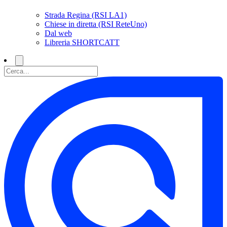
Strada Regina (RSI LA1)
Chiese in diretta (RSI ReteUno)
Dal web
Libreria SHORTCATT