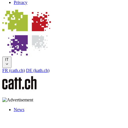
Privacy
IT
FR (cath.ch)
DE (kath.ch)
News