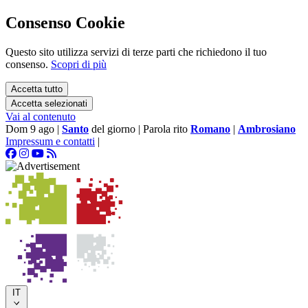
Consenso Cookie
Questo sito utilizza servizi di terze parti che richiedono il tuo
consenso.
Scopri di più
Accetta tutto
Accetta selezionati
Vai al contenuto
Dom 9 ago
|
Santo
del giorno
|
Parola rito
Romano
|
Ambrosiano
Impressum e contatti
|
IT