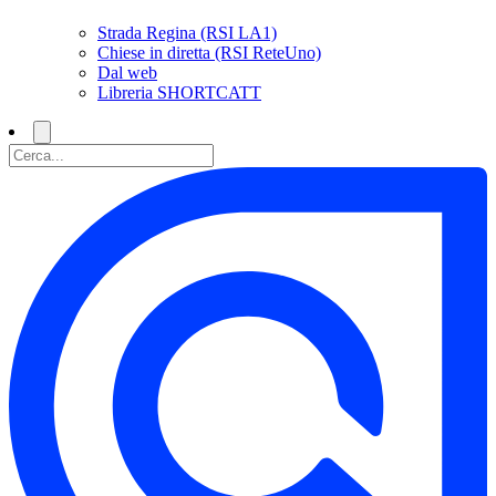
Strada Regina (RSI LA1)
Chiese in diretta (RSI ReteUno)
Dal web
Libreria SHORTCATT