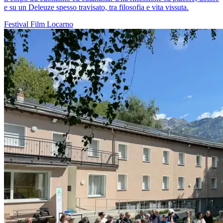
e su un Deleuze spesso travisato, tra filosofia e vita vissuta.
Festival
Film
Locarno