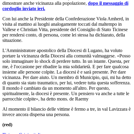
dimostrare anche vicinanza alla popolazione,
dopo il messaggio di
cordoglio inviato ieri.
Con lui anche la Presidente della Confederazione Viola Amherd, in
visita al mattino ai luoghi analogamente toccati dal maltempo in
Vallese e Christian Vitta, presidente del Consiglio di Stato Ticinese
per rendersi conto, di persona, come lei stessa ha dichiarato, della
situazione.
L'Amministratore apostolico della Diocesi di Lugano, ha voluto
portare la vicinanza della Diocesi alla comunità valmaggese. «Posso
solo immaginare lo shock di perdere tutto. In un istante. Questa, per
me, è l'occasione per ribadire la mia solidarietà. E per fare qualcosa
insieme alle persone colpite. La diocesi è e sarà presente. Per dare
vicinanza. Per dare aiuto. Un membro di Municipio, qui, mi ha detto
di quanto sia stato traumatico, per lui, vedere tutta questa sofferenza.
Il mondo è cambiato da un momento all'altro. Per questo,
spiritualmente, la diocesi è presente. Un pensiero va anche a tutte le
parrocchie colpite», ha detto mons. de Raemy
Al momento il bilancio delle vittime è fermo a tre, in val Lavizzara è
invece ancora dispersa una persona.
(red)