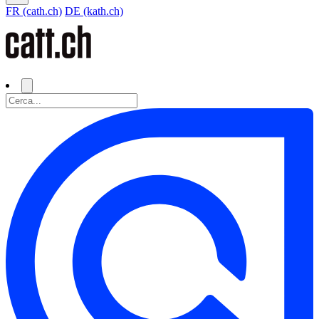
FR (cath.ch)
DE (kath.ch)