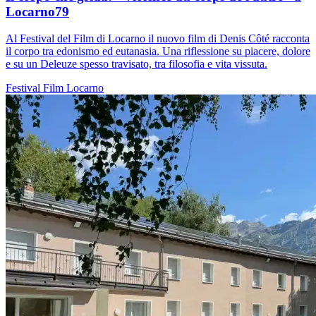
Locarno79
Al Festival del Film di Locarno il nuovo film di Denis Côté racconta
il corpo tra edonismo ed eutanasia. Una riflessione su piacere, dolore
e su un Deleuze spesso travisato, tra filosofia e vita vissuta.
Festival
Film
Locarno