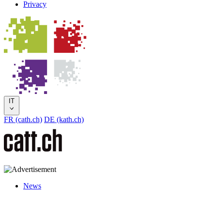
Privacy
IT
FR (cath.ch)
DE (kath.ch)
News