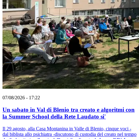
07/08/2026 - 17:22
Un sabato in Val di Blenio tra creato e algoritmi con
la Summer School della Rete Laudato si'
Il 29 agosto, alla Casa Montanina in Valle di Blenio, cinque voci -
dal biblista allo psichiatra -discutono di custodia del creato nel tempo