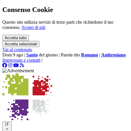
Consenso Cookie
Questo sito utilizza servizi di terze parti che richiedono il tuo
consenso.
Scopri di più
Accetta tutto
Accetta selezionati
Vai al contenuto
Dom 9 ago
|
Santo
del giorno
|
Parola rito
Romano
|
Ambrosiano
Impressum e contatti
|
IT