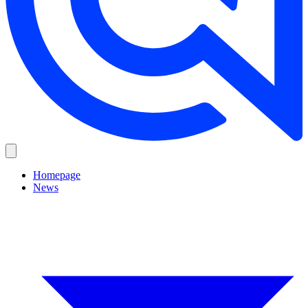
Homepage
News