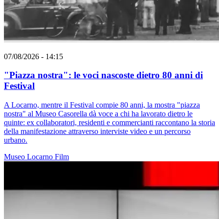
07/08/2026 - 14:15
"Piazza nostra": le voci nascoste dietro 80 anni di
Festival
A Locarno, mentre il Festival compie 80 anni, la mostra "piazza
nostra" al Museo Casorella dà voce a chi ha lavorato dietro le
quinte: ex collaboratori, residenti e commercianti raccontano la storia
della manifestazione attraverso interviste video e un percorso
urbano.
Museo
Locarno
Film