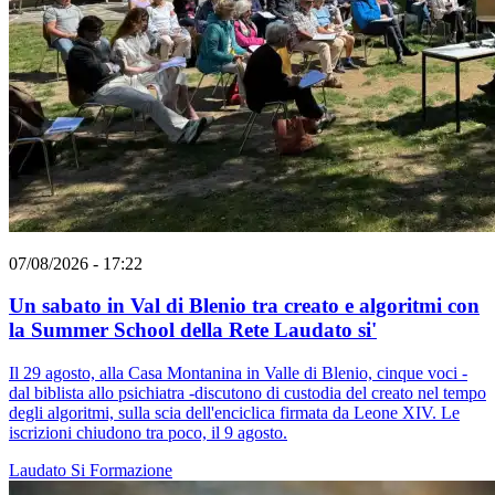
07/08/2026 - 17:22
Un sabato in Val di Blenio tra creato e algoritmi con
la Summer School della Rete Laudato si'
Il 29 agosto, alla Casa Montanina in Valle di Blenio, cinque voci -
dal biblista allo psichiatra -discutono di custodia del creato nel tempo
degli algoritmi, sulla scia dell'enciclica firmata da Leone XIV. Le
iscrizioni chiudono tra poco, il 9 agosto.
Laudato Si
Formazione