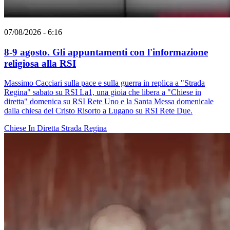
07/08/2026 - 6:16
8-9 agosto. Gli appuntamenti con l'informazione
religiosa alla RSI
Massimo Cacciari sulla pace e sulla guerra in replica a "Strada
Regina" sabato su RSI La1, una gioia che libera a "Chiese in
diretta" domenica su RSI Rete Uno e la Santa Messa domenicale
dalla chiesa del Cristo Risorto a Lugano su RSI Rete Due.
Chiese In Diretta
Strada Regina