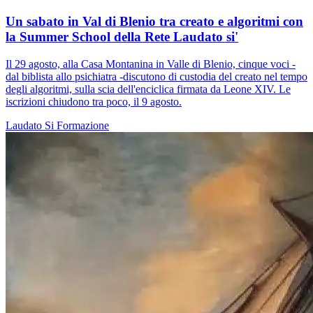
Un sabato in Val di Blenio tra creato e algoritmi con
la Summer School della Rete Laudato si'
Il 29 agosto, alla Casa Montanina in Valle di Blenio, cinque voci -
dal biblista allo psichiatra -discutono di custodia del creato nel tempo
degli algoritmi, sulla scia dell'enciclica firmata da Leone XIV. Le
iscrizioni chiudono tra poco, il 9 agosto.
Laudato Si
Formazione