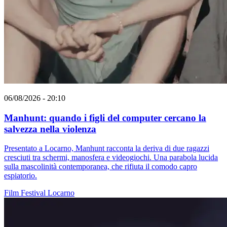
06/08/2026 - 20:10
Manhunt: quando i figli del computer cercano la
salvezza nella violenza
Presentato a Locarno, Manhunt racconta la deriva di due ragazzi
cresciuti tra schermi, manosfera e videogiochi. Una parabola lucida
sulla mascolinità contemporanea, che rifiuta il comodo capro
espiatorio.
Film
Festival
Locarno