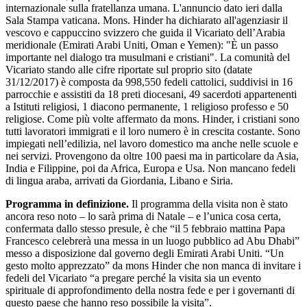
internazionale sulla fratellanza umana. L'annuncio dato ieri dalla
Sala Stampa vaticana. Mons. Hinder ha dichiarato all'agenziasir il
vescovo e cappuccino svizzero che guida il Vicariato dell’Arabia
meridionale (Emirati Arabi Uniti, Oman e Yemen): "È un passo
importante nel dialogo tra musulmani e cristiani". La comunità del
Vicariato stando alle cifre riportate sul proprio sito (datate
31/12/2017) è composta da 998,550 fedeli cattolici, suddivisi in 16
parrocchie e assistiti da 18 preti diocesani, 49 sacerdoti appartenenti
a Istituti religiosi, 1 diacono permanente, 1 religioso professo e 50
religiose. Come più volte affermato da mons. Hinder, i cristiani sono
tutti lavoratori immigrati e il loro numero è in crescita costante. Sono
impiegati nell’edilizia, nel lavoro domestico ma anche nelle scuole e
nei servizi. Provengono da oltre 100 paesi ma in particolare da Asia,
India e Filippine, poi da Africa, Europa e Usa. Non mancano fedeli
di lingua araba, arrivati da Giordania, Libano e Siria.
Programma in definizione.
Il programma della visita non è stato
ancora reso noto – lo sarà prima di Natale – e l’unica cosa certa,
confermata dallo stesso presule, è che “il 5 febbraio mattina Papa
Francesco celebrerà una messa in un luogo pubblico ad Abu Dhabi”
messo a disposizione dal governo degli Emirati Arabi Uniti. “Un
gesto molto apprezzato” da mons Hinder che non manca di invitare i
fedeli del Vicariato “a pregare perché la visita sia un evento
spirituale di approfondimento della nostra fede e per i governanti di
questo paese che hanno reso possibile la visita”.