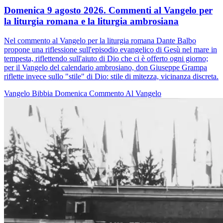
Domenica 9 agosto 2026. Commenti al Vangelo per
la liturgia romana e la liturgia ambrosiana
Nel commento al Vangelo per la liturgia romana Dante Balbo
propone una riflessione sull'episodio evangelico di Gesù nel mare in
tempesta, riflettendo sull'aiuto di Dio che ci è offerto ogni giorno;
per il Vangelo del calendario ambrosiano, don Giuseppe Grampa
riflette invece sullo "stile" di Dio: stile di mitezza, vicinanza discreta.
Vangelo
Bibbia
Domenica
Commento Al Vangelo