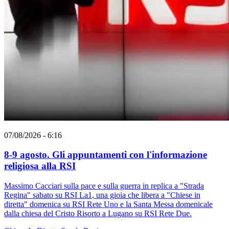
07/08/2026 - 6:16
8-9 agosto. Gli appuntamenti con l'informazione
religiosa alla RSI
Massimo Cacciari sulla pace e sulla guerra in replica a "Strada
Regina" sabato su RSI La1, una gioia che libera a "Chiese in
diretta" domenica su RSI Rete Uno e la Santa Messa domenicale
dalla chiesa del Cristo Risorto a Lugano su RSI Rete Due.