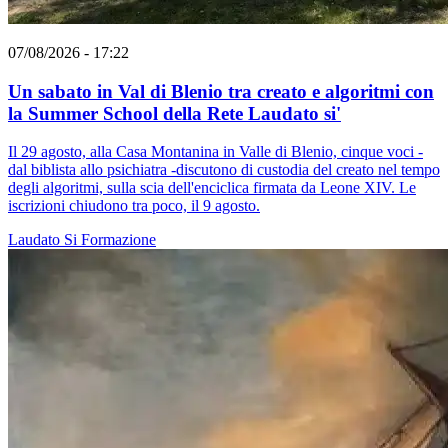
07/08/2026 - 17:22
Un sabato in Val di Blenio tra creato e algoritmi con
la Summer School della Rete Laudato si'
Il 29 agosto, alla Casa Montanina in Valle di Blenio, cinque voci -
dal biblista allo psichiatra -discutono di custodia del creato nel tempo
degli algoritmi, sulla scia dell'enciclica firmata da Leone XIV. Le
iscrizioni chiudono tra poco, il 9 agosto.
Laudato Si
Formazione