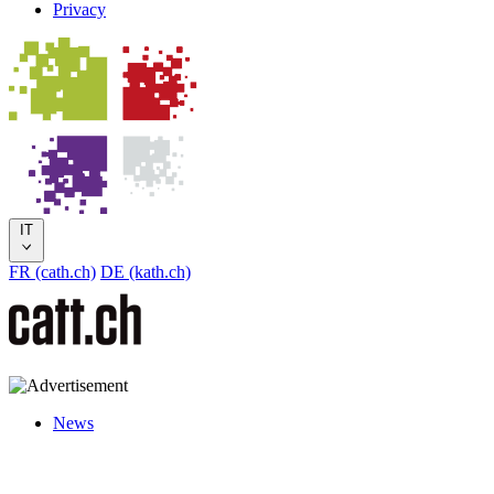
Privacy
IT
FR (cath.ch)
DE (kath.ch)
News