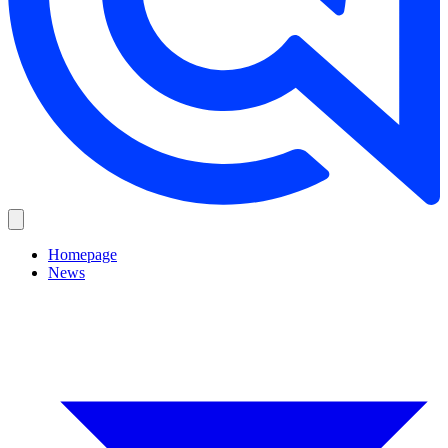
Homepage
News