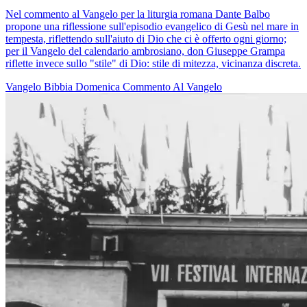
Nel commento al Vangelo per la liturgia romana Dante Balbo
propone una riflessione sull'episodio evangelico di Gesù nel mare in
tempesta, riflettendo sull'aiuto di Dio che ci è offerto ogni giorno;
per il Vangelo del calendario ambrosiano, don Giuseppe Grampa
riflette invece sullo "stile" di Dio: stile di mitezza, vicinanza discreta.
Vangelo
Bibbia
Domenica
Commento Al Vangelo