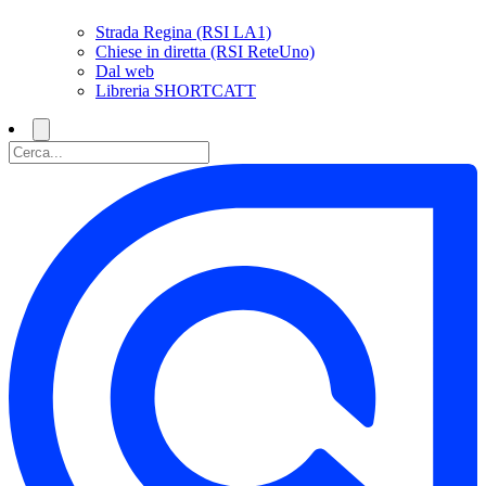
Strada Regina (RSI LA1)
Chiese in diretta (RSI ReteUno)
Dal web
Libreria SHORTCATT