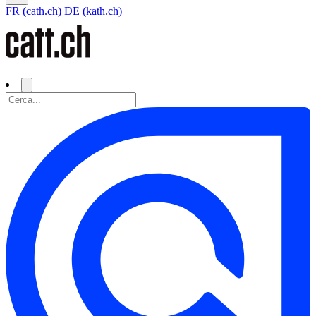
FR (cath.ch)
DE (kath.ch)