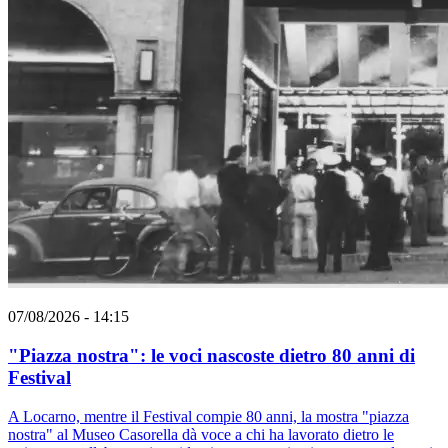
07/08/2026 - 14:15
"Piazza nostra": le voci nascoste dietro 80 anni di
Festival
A Locarno, mentre il Festival compie 80 anni, la mostra "piazza
nostra" al Museo Casorella dà voce a chi ha lavorato dietro le