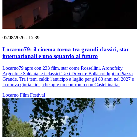
05/08/2026 - 15:39
Locarno79: il cinema torna tra grandi classici, star
internazionali e uno sguardo al futuro
Locarno79 apre con 233 film, star come Rossellini, Aronofsky,
Argento e Saldaña, e i classici Taxi Driver e Balla coi lupi in Piazza
Grande. Tra i temi caldi: l'anticipo a luglio per gli 80 anni nel 2027 e
la nuova giuria kids, che apre un confronto con Castellinaria.
Locarno
Film
Festival