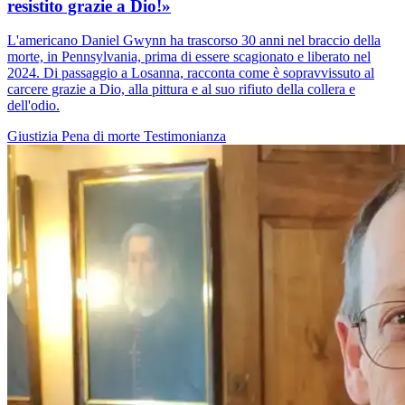
resistito grazie a Dio!»
L'americano Daniel Gwynn ha trascorso 30 anni nel braccio della
morte, in Pennsylvania, prima di essere scagionato e liberato nel
2024. Di passaggio a Losanna, racconta come è sopravvissuto al
carcere grazie a Dio, alla pittura e al suo rifiuto della collera e
dell'odio.
Giustizia
Pena di morte
Testimonianza