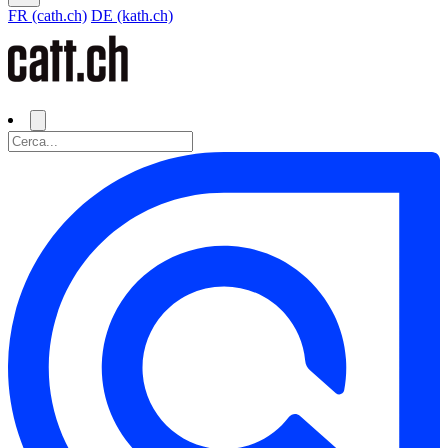
FR (cath.ch)
DE (kath.ch)