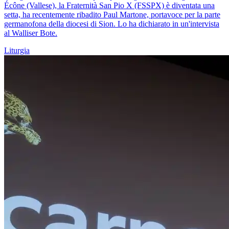
Écône (Vallese), la Fraternità San Pio X (FSSPX) è diventata una
setta, ha recentemente ribadito Paul Martone, portavoce per la parte
germanofona della diocesi di Sion. Lo ha dichiarato in un'intervista
al Walliser Bote.
Liturgia