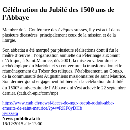
Célébration du Jubilé des 1500 ans de
l'Abbaye
Membre de la Conférence des évêques suisses, il y est actif dans
plusieurs dicastères, principalement ceux de la mission et de la
liturgie.
Son abbatiat a été marqué par plusieurs réalisations dont il fut le
maître d’œuvre : l’organisation annuelle du Pèlerinage aux Saint
d’Afrique, à Saint-Maurice, dès 2001; la mise en valeur du site
archéologique du Martolet et sa couverture; la transformation et le
réaménagement du Trésor des reliques, l’établissement, au Congo,
de la communauté des Augustiniens missionnaires de saint Maurice.
Son dernier grand engagement fut bien sûr la célébration du Jubilé
e
du 1500
anniversaire de l’Abbaye qui s'est achevé le 22 septembre
dernier. (cath.ch-apic/com/mp)
https://www.cath.ch/newsf/deces-de-mgr-joseph-roduit-abbe-
emerite-de-saint-maurice/?pw=RKF6yDHb
Svizzera
News pubblicata il:
18/12/2015 alle 13:00