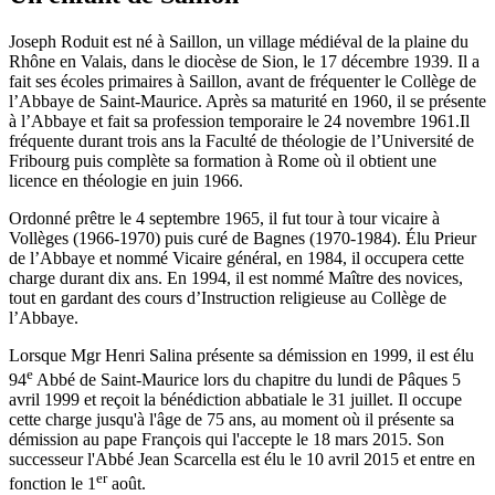
Joseph Roduit est né à Saillon, un village médiéval de la plaine du
Rhône en Valais, dans le diocèse de Sion, le 17 décembre 1939. Il a
fait ses écoles primaires à Saillon, avant de fréquenter le Collège de
l’Abbaye de Saint-Maurice. Après sa maturité en 1960, il se présente
à l’Abbaye et fait sa profession temporaire le 24 novembre 1961.Il
fréquente durant trois ans la Faculté de théologie de l’Université de
Fribourg puis complète sa formation à Rome où il obtient une
licence en théologie en juin 1966.
Ordonné prêtre le 4 septembre 1965, il fut tour à tour vicaire à
Vollèges (1966-1970) puis curé de Bagnes (1970-1984). Élu Prieur
de l’Abbaye et nommé Vicaire général, en 1984, il occupera cette
charge durant dix ans. En 1994, il est nommé Maître des novices,
tout en gardant des cours d’Instruction religieuse au Collège de
l’Abbaye.
Lorsque Mgr Henri Salina présente sa démission en 1999, il est élu
e
94
Abbé de Saint-Maurice lors du chapitre du lundi de Pâques 5
avril 1999 et reçoit la bénédiction abbatiale le 31 juillet. Il occupe
cette charge jusqu'à l'âge de 75 ans, au moment où il présente sa
démission au pape François qui l'accepte le 18 mars 2015. Son
successeur l'Abbé Jean Scarcella est élu le 10 avril 2015 et entre en
er
fonction le 1
août.