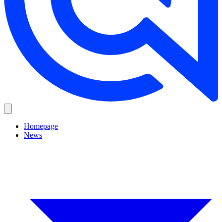
Homepage
News