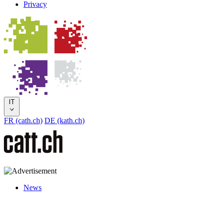
Privacy
IT
FR (cath.ch)
DE (kath.ch)
News