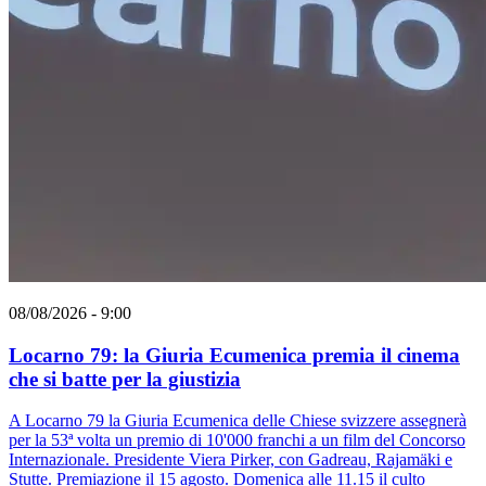
08/08/2026 - 9:00
Locarno 79: la Giuria Ecumenica premia il cinema
che si batte per la giustizia
A Locarno 79 la Giuria Ecumenica delle Chiese svizzere assegnerà
per la 53ª volta un premio di 10'000 franchi a un film del Concorso
Internazionale. Presidente Viera Pirker, con Gadreau, Rajamäki e
Stutte. Premiazione il 15 agosto. Domenica alle 11.15 il culto