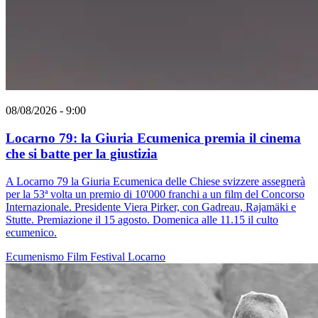
08/08/2026 - 9:00
Locarno 79: la Giuria Ecumenica premia il cinema
che si batte per la giustizia
A Locarno 79 la Giuria Ecumenica delle Chiese svizzere assegnerà
per la 53ª volta un premio di 10'000 franchi a un film del Concorso
Internazionale. Presidente Viera Pirker, con Gadreau, Rajamäki e
Stutte. Premiazione il 15 agosto. Domenica alle 11.15 il culto
ecumenico.
Ecumenismo
Film
Festival
Locarno