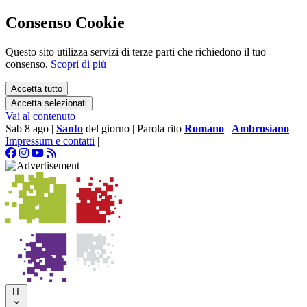
Consenso Cookie
Questo sito utilizza servizi di terze parti che richiedono il tuo
consenso.
Scopri di più
Accetta tutto
Accetta selezionati
Vai al contenuto
Sab 8 ago
|
Santo
del giorno
|
Parola rito
Romano
|
Ambrosiano
Impressum e contatti
|
IT