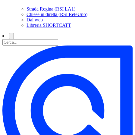
Strada Regina (RSI LA1)
Chiese in diretta (RSI ReteUno)
Dal web
Libreria SHORTCATT