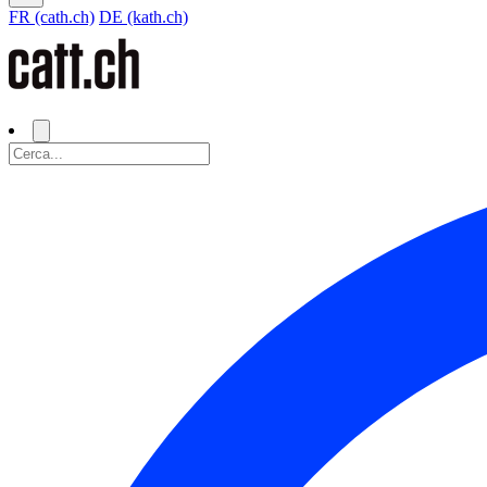
FR (cath.ch)
DE (kath.ch)