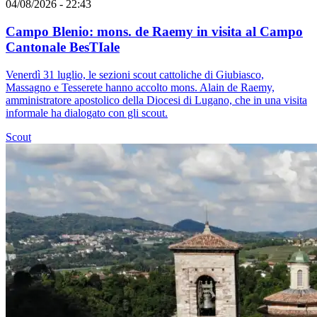
04/08/2026 - 22:43
Campo Blenio: mons. de Raemy in visita al Campo
Cantonale BesTIale
Venerdì 31 luglio, le sezioni scout cattoliche di Giubiasco,
Massagno e Tesserete hanno accolto mons. Alain de Raemy,
amministratore apostolico della Diocesi di Lugano, che in una visita
informale ha dialogato con gli scout.
Scout