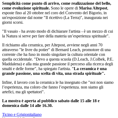
Semplicità come punto di arrivo, come realizzazione del bello,
come evoluzione spirituale.
Sono le opere di
Marisa Altepost
,
esposte fino al 20 ottobre nel coro del Convento del Bigorio, in
un'esposizione dal nome "Il ricettivo (La Terra)", inaugurata nei
giorni scorsi.
"Il vasaio - ha avuto modo di dichiarare l'artista - è un mezzo di cui
la Natura si serve per fare della materia un’esperienza spirituale".
Il richiamo alla ceramica, per Altepost, avviene negli anni 70
attraverso "le livre du potier" di Bernard Leach, promotore di una
corrente che ha fuso in modo singolare la cultura orientale con
quella occidentale. "Devo a questa scuola (D.Leach, J.Colbek, P.E.
Maddalena) e alla mia grande passione il percorso alla ricerca degli
smalti e delle forme", ha spiegato l'artista. "
La ceramica è una
grande passione, una scelta di vita, una strada spirituale".
Infine, il lavoro con la ceramica le ha insegnato che "noi non siamo
l’esperienza, ma coloro che fanno l’esperienza. non siamo gli
artefici, ma gli spettatori".
La mostra è aperta al pubblico sabato dalle 15 alle 18 e
domenica dalle 14 alle 16.30.
Ticino e Grigionitaliano