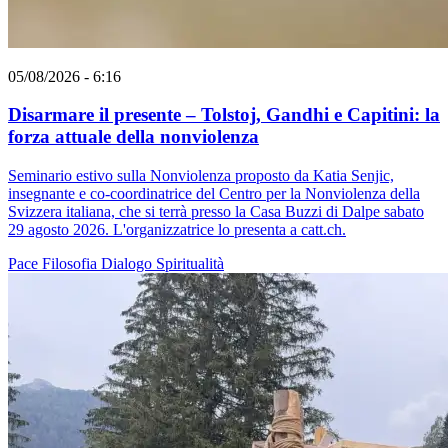
05/08/2026 - 6:16
Disarmare il presente – Tolstoj, Gandhi e Capitini: la
forza attuale della nonviolenza
Seminario estivo sulla Nonviolenza proposto da Katia Senjic,
insegnante e co-coordinatrice del Centro per la Nonviolenza della
Svizzera italiana, che si terrà presso la Casa Buzzi di Dalpe sabato
29 agosto 2026. L'organizzatrice lo presenta a catt.ch.
Pace
Filosofia
Dialogo
Spiritualità