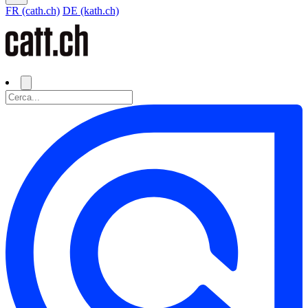
FR (cath.ch)
DE (kath.ch)