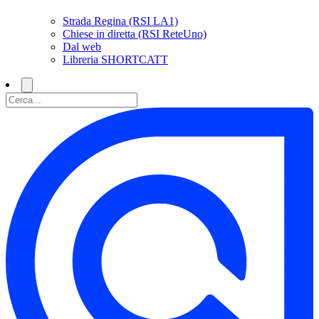
Strada Regina (RSI LA1)
Chiese in diretta (RSI ReteUno)
Dal web
Libreria SHORTCATT