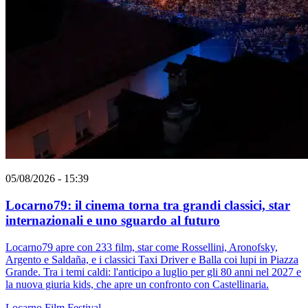
05/08/2026 - 15:39
Locarno79: il cinema torna tra grandi classici, star
internazionali e uno sguardo al futuro
Locarno79 apre con 233 film, star come Rossellini, Aronofsky,
Argento e Saldaña, e i classici Taxi Driver e Balla coi lupi in Piazza
Grande. Tra i temi caldi: l'anticipo a luglio per gli 80 anni nel 2027 e
la nuova giuria kids, che apre un confronto con Castellinaria.
Locarno
Film
Festival