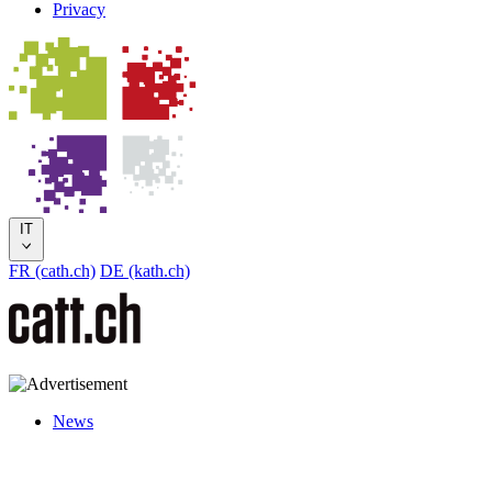
Privacy
IT
FR (cath.ch)
DE (kath.ch)
News