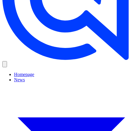
Homepage
News