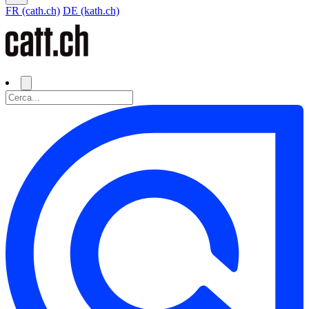
FR (cath.ch)
DE (kath.ch)