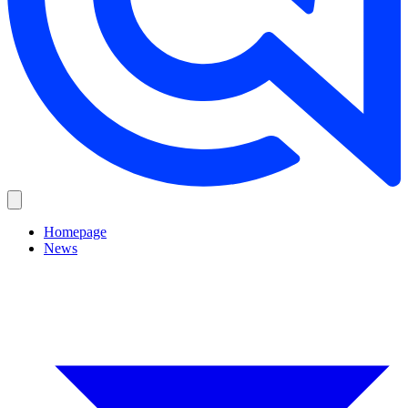
Homepage
News