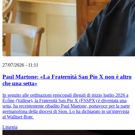
27/07/2026 - 11:11
Paul Martone: «La Fraternità San Pio X non è altro
che una setta»
In seguito alle ordinazioni episcopali illegali di inizio luglio 2026 a
Écône (Vallese), la Fraternità San Pio X (FSSPX) è diventata una
setta, ha recentemente ribadito Paul Martone, portavoce per la parte
germanofona della diocesi di Sion. Lo ha dichiarato in un'intervista
al Walliser Bote.
Liturgia