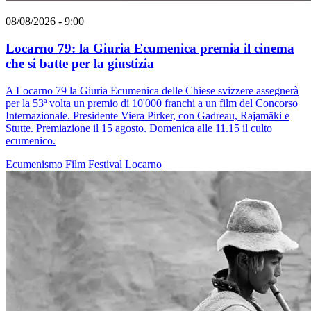
08/08/2026 - 9:00
Locarno 79: la Giuria Ecumenica premia il cinema
che si batte per la giustizia
A Locarno 79 la Giuria Ecumenica delle Chiese svizzere assegnerà
per la 53ª volta un premio di 10'000 franchi a un film del Concorso
Internazionale. Presidente Viera Pirker, con Gadreau, Rajamäki e
Stutte. Premiazione il 15 agosto. Domenica alle 11.15 il culto
ecumenico.
Ecumenismo
Film
Festival
Locarno