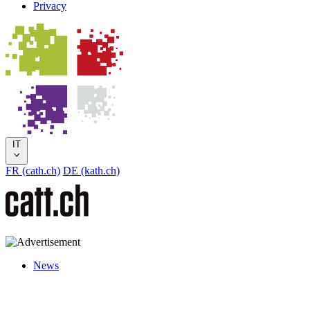
Privacy
IT
FR (cath.ch)
DE (kath.ch)
News