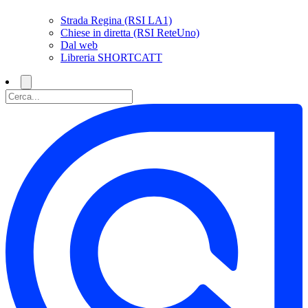
Strada Regina (RSI LA1)
Chiese in diretta (RSI ReteUno)
Dal web
Libreria SHORTCATT