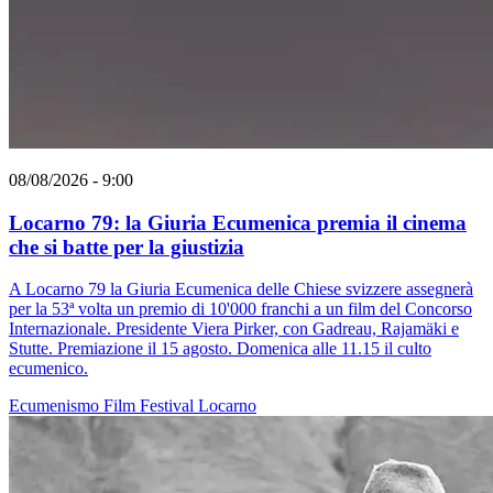
08/08/2026 - 9:00
Locarno 79: la Giuria Ecumenica premia il cinema
che si batte per la giustizia
A Locarno 79 la Giuria Ecumenica delle Chiese svizzere assegnerà
per la 53ª volta un premio di 10'000 franchi a un film del Concorso
Internazionale. Presidente Viera Pirker, con Gadreau, Rajamäki e
Stutte. Premiazione il 15 agosto. Domenica alle 11.15 il culto
ecumenico.
Ecumenismo
Film
Festival
Locarno