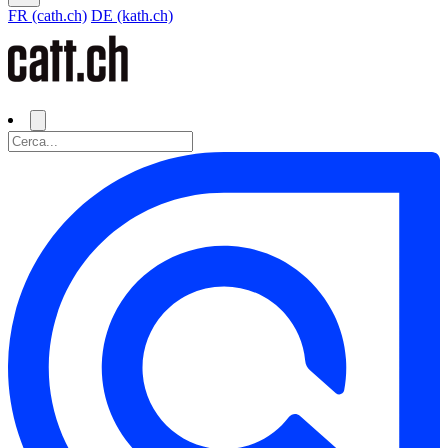
FR (cath.ch)
DE (kath.ch)