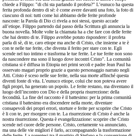
chiede a Filippo: "di chi sta parlando il profeta?" L’eunuco ha questa
ferita profonda dentro di sè: è come avere davanti una foto, la foto di
ciascuno di noi: tutti come lui abbiamo delle ferite profonde
nascoste: la Parola di Dio ci rivela a noi stessi, questo accade
all’etiope. Filippo partendo dal passo della Scrittura gli annuncia la
buona novella. Molte volte la chiamata ha a che fare con delle ferite
che hai dentro di te. Filippo avrebbe potuto rispondere: il profeta
parla di sè, di te, caro etiope ma anche di Cristo, che insieme a te è
con te nelle tue ferite, che diventa il ferito per stare con te. Egli
scende nel tuo intimo e trasforma le tue ferite. Le tue ferite non sono
da nascondere ma sono il luogo dove incontri Cristo". La comunità
cristiana si è diffusa in Etiopia nei primi secoli e padre Jean Paul ha
osservato magari proprio grazie a questo personaggio narrato negli
Atti. Cristo è sceso nelle sue ferite, nella sua morte affinché questa
diventi fonte di vita. L’eunuco etiope, colui che non poteva avere
figli propri, ha generato un popolo. Le ferite restano, ma diventano il
luogo dell’incontro con Dio e della propria risurrezione: della
fecondità. La fine del racconto è il battesimo: per la prima comunità
cristiana il battesimo era discendere nella morte, diventare
consapevoli dei propri errori, storture e ferite per scoprire che Cristo
è li con te, per risorgere con te. La risurrezione di Cristo è anche la
nostra risurrezione. Questa è evangelizzazione: scoprire che Cristo
scende nel cuore delle persone. Cristo, certamente va annunciato,
ma una delle vie migliori è farlo, accompagnando la trasformazione
delle ferite. La parentesi tra il martirio di Stefano e la conversione di