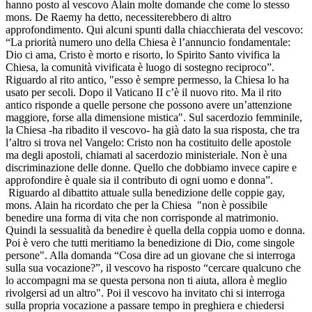
hanno posto al vescovo Alain molte domande che come lo stesso
mons. De Raemy ha detto, necessiterebbero di altro
approfondimento. Qui alcuni spunti dalla chiacchierata del vescovo:
“La priorità numero uno della Chiesa è l’annuncio fondamentale:
Dio ci ama, Cristo è morto e risorto, lo Spirito Santo vivifica la
Chiesa, la comunità vivificata è luogo di sostegno reciproco”.
Riguardo al rito antico, "esso è sempre permesso, la Chiesa lo ha
usato per secoli. Dopo il Vaticano II c’è il nuovo rito. Ma il rito
antico risponde a quelle persone che possono avere un’attenzione
maggiore, forse alla dimensione mistica". Sul sacerdozio femminile,
la Chiesa -ha ribadito il vescovo- ha già dato la sua risposta, che tra
l’altro si trova nel Vangelo: Cristo non ha costituito delle apostole
ma degli apostoli, chiamati al sacerdozio ministeriale. Non è una
discriminazione delle donne. Quello che dobbiamo invece capire e
approfondire è quale sia il contributo di ogni uomo e donna”.
Riguardo al dibattito attuale sulla benedizione delle coppie gay,
mons. Alain ha ricordato che per la Chiesa "non è possibile
benedire una forma di vita che non corrisponde al matrimonio.
Quindi la sessualità da benedire è quella della coppia uomo e donna.
Poi è vero che tutti meritiamo la benedizione di Dio, come singole
persone". Alla domanda “Cosa dire ad un giovane che si interroga
sulla sua vocazione?”, il vescovo ha risposto “cercare qualcuno che
lo accompagni ma se questa persona non ti aiuta, allora è meglio
rivolgersi ad un altro". Poi il vescovo ha invitato chi si interroga
sulla propria vocazione a passare tempo in preghiera e chiedersi