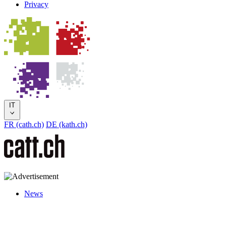
Privacy
IT
FR (cath.ch)
DE (kath.ch)
News