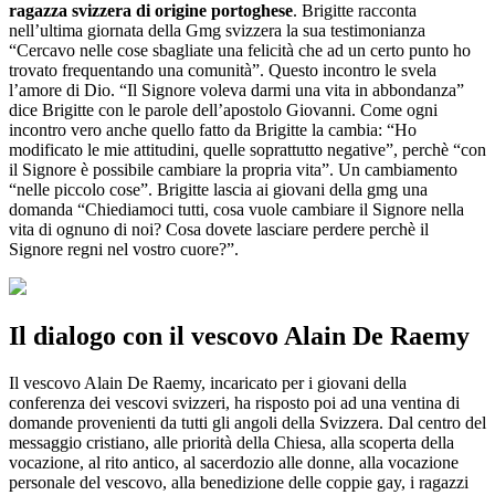
ragazza svizzera di origine portoghese
. Brigitte racconta
nell’ultima giornata della Gmg svizzera la sua testimonianza
“Cercavo nelle cose sbagliate una felicità che ad un certo punto ho
trovato frequentando una comunità”. Questo incontro le svela
l’amore di Dio. “Il Signore voleva darmi una vita in abbondanza”
dice Brigitte con le parole dell’apostolo Giovanni. Come ogni
incontro vero anche quello fatto da Brigitte la cambia: “Ho
modificato le mie attitudini, quelle soprattutto negative”, perchè “con
il Signore è possibile cambiare la propria vita”. Un cambiamento
“nelle piccolo cose”. Brigitte lascia ai giovani della gmg una
domanda “Chiediamoci tutti, cosa vuole cambiare il Signore nella
vita di ognuno di noi? Cosa dovete lasciare perdere perchè il
Signore regni nel vostro cuore?”.
Il dialogo con il vescovo Alain De Raemy
Il vescovo Alain De Raemy, incaricato per i giovani della
conferenza dei vescovi svizzeri, ha risposto poi ad una ventina di
domande provenienti da tutti gli angoli della Svizzera. Dal centro del
messaggio cristiano, alle priorità della Chiesa, alla scoperta della
vocazione, al rito antico, al sacerdozio alle donne, alla vocazione
personale del vescovo, alla benedizione delle coppie gay, i ragazzi