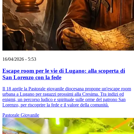
16/04/2026 - 5:53
Escape room per le vie di Lugano: alla scoperta di
San Lorenzo con la fede
Il 18 aprile la Pastorale giovanile diocesana propone un'escape room
urbana a Lugano per ragazzi prossimi alla Cresima. Tra indizi ed
enigmi, un percorso ludico e spirituale sulle orme del patrono San
Lorenzo, per riscoprire la fede e il valore della comunità.
Pastorale Giovanile