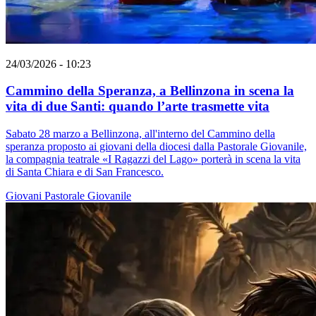
24/03/2026 - 10:23
Cammino della Speranza, a Bellinzona in scena la
vita di due Santi: quando l’arte trasmette vita
Sabato 28 marzo a Bellinzona, all'interno del Cammino della
speranza proposto ai giovani della diocesi dalla Pastorale Giovanile,
la compagnia teatrale «I Ragazzi del Lago» porterà in scena la vita
di Santa Chiara e di San Francesco.
Giovani
Pastorale Giovanile