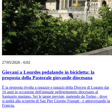
27/05/2026 - 6:02
Giovani a Lourdes pedalando in bicicletta: la
proposta della Pastorale giovanile diocesana
È la proposta rivolta a ragazze e ragazzi della Diocesi di Lugano dai
16 anni in occasione dell'annuale pellegrinaggio diocesano al
Santuario mariano. Sei le tappe previste, partendo da Torino - dove
si andrà alla scoperta di San Pier Giorgio Frassati - e attraversando la
Francia.