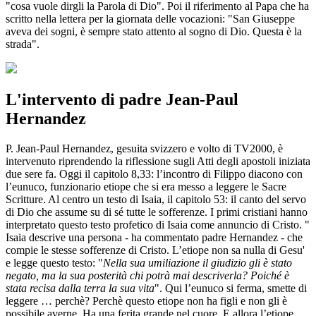
"cosa vuole dirgli la Parola di Dio". Poi il riferimento al Papa che ha
scritto nella lettera per la giornata delle vocazioni: "San Giuseppe
aveva dei sogni, è sempre stato attento al sogno di Dio. Questa è la
strada".
L'intervento di padre Jean-Paul
Hernandez
P. Jean-Paul Hernandez, gesuita svizzero e volto di TV2000, è
intervenuto riprendendo la riflessione sugli Atti degli apostoli iniziata
due sere fa. Oggi il capitolo 8,33: l’incontro di Filippo diacono con
l’eunuco, funzionario etiope che si era messo a leggere le Sacre
Scritture. Al centro un testo di Isaia, il capitolo 53: il canto del servo
di Dio che assume su di sé tutte le sofferenze. I primi cristiani hanno
interpretato questo testo profetico di Isaia come annuncio di Cristo. "
Isaia descrive una persona - ha commentato padre Hernandez - che
compie le stesse sofferenze di Cristo. L’etiope non sa nulla di Gesu'
e legge questo testo: "
Nella sua umiliazione il giudizio gli è stato
negato, ma la sua posterità chi potrà mai descriverla? Poiché è
stata recisa dalla terra la sua vita
". Qui l’eunuco si ferma, smette di
leggere … perchè? Perchè questo etiope non ha figli e non gli è
possibile averne. Ha una ferita grande nel cuore. E allora l’etiope