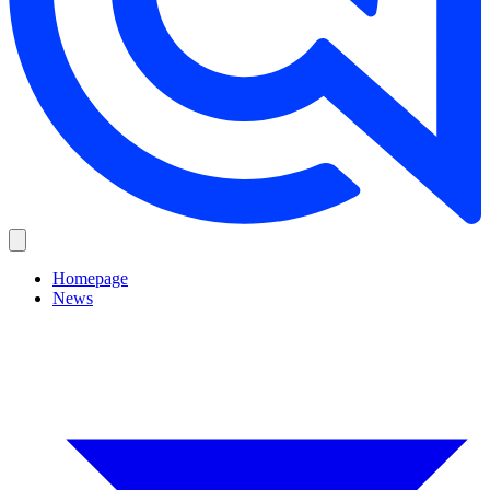
Homepage
News