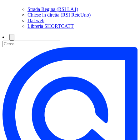
Strada Regina (RSI LA1)
Chiese in diretta (RSI ReteUno)
Dal web
Libreria SHORTCATT