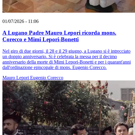
01/07/2026 - 11:06
A Lugano Padre Mauro Lepori ricorda mons.
Corecco e Mimi Lepori-Bonetti
Nel giro di due giorni, il 28 e il 29 giugno, a Lugano si è intrecciato
un doppio anniversario. Si è celebrata la messa per il decimo
anniversario della morte di Mimi Lepori-Bonetti e per i quarant'anni
dall'ordinazione episcopale di mons. Eugenio Corecco.
Mauro Lepori
Eugenio Corecco