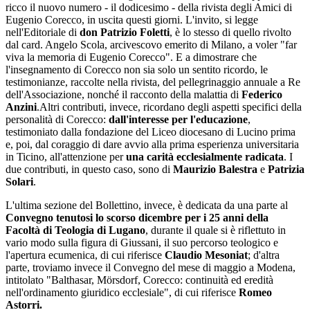
ricco il nuovo numero - il dodicesimo - della rivista degli Amici di
Eugenio Corecco, in uscita questi giorni. L'invito, si legge
nell'Editoriale di
don Patrizio Foletti
, è lo stesso di quello rivolto
dal card. Angelo Scola, arcivescovo emerito di Milano, a voler "far
viva la memoria di Eugenio Corecco". E a dimostrare che
l'insegnamento di Corecco non sia solo un sentito ricordo, le
testimonianze, raccolte nella rivista, del pellegrinaggio annuale a Re
dell'Associazione, nonché il racconto della malattia di
Federico
Anzini
.Altri contributi, invece, ricordano degli aspetti specifici della
personalità di Corecco:
dall'interesse per l'educazione
,
testimoniato dalla fondazione del Liceo diocesano di Lucino prima
e, poi, dal coraggio di dare avvio alla prima esperienza universitaria
in Ticino, all'attenzione per
una carità ecclesialmente radicata
. I
due contributi, in questo caso, sono di
Maurizio Balestra
e
Patrizia
Solari
.
L'ultima sezione del Bollettino, invece, è dedicata da una parte al
Convegno tenutosi lo scorso dicembre per i 25 anni della
Facoltà di Teologia di Lugano
, durante il quale si è riflettuto in
vario modo sulla figura di Giussani, il suo percorso teologico e
l'apertura ecumenica, di cui riferisce
Claudio Mesoniat
; d'altra
parte, troviamo invece il Convegno del mese di maggio a Modena,
intitolato "Balthasar, Mörsdorf, Corecco: continuità ed eredità
nell'ordinamento giuridico ecclesiale", di cui riferisce
Romeo
Astorri.