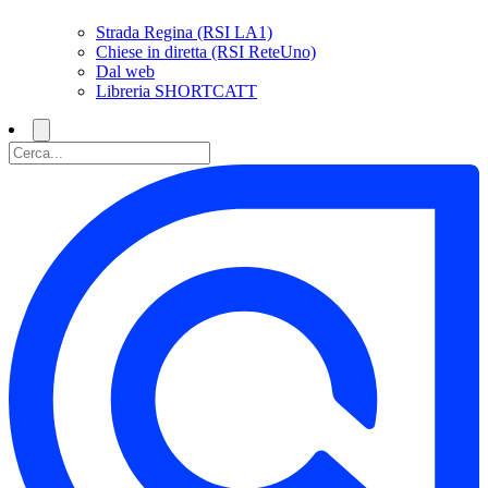
Strada Regina (RSI LA1)
Chiese in diretta (RSI ReteUno)
Dal web
Libreria SHORTCATT