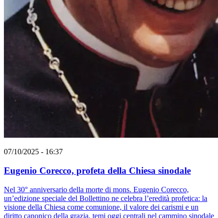
07/10/2025 - 16:37
Eugenio Corecco, profeta della Chiesa sinodale
Nel 30° anniversario della morte di mons. Eugenio Corecco,
un’edizione speciale del Bollettino ne celebra l’eredità profetica: la
visione della Chiesa come comunione, il valore dei carismi e un
diritto canonico della grazia, temi oggi centrali nel cammino sinodale