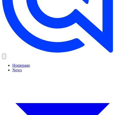
Homepage
News