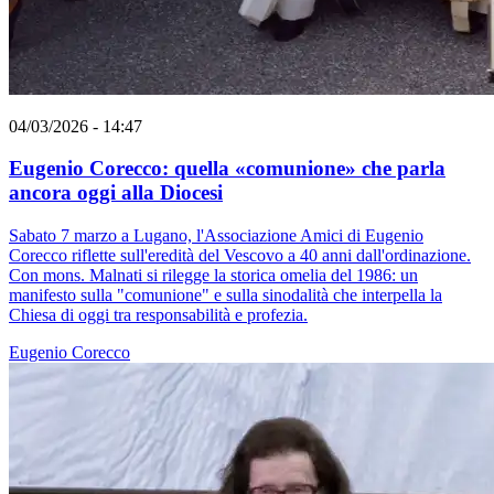
04/03/2026 - 14:47
Eugenio Corecco: quella «comunione» che parla
ancora oggi alla Diocesi
Sabato 7 marzo a Lugano, l'Associazione Amici di Eugenio
Corecco riflette sull'eredità del Vescovo a 40 anni dall'ordinazione.
Con mons. Malnati si rilegge la storica omelia del 1986: un
manifesto sulla "comunione" e sulla sinodalità che interpella la
Chiesa di oggi tra responsabilità e profezia.
Eugenio Corecco