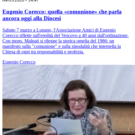
Eugenio Corecco: quella «comunione» che parla
ancora oggi alla Diocesi
Sabato 7 marzo a Lugano, l'Associazione Amici di Eugenio
Corecco riflette sull'eredità del Vescovo a 40 anni dall'ordinazione.
Con mons. Malnati si rilegge la storica omelia del 1986: un
manifesto sulla "comunione" e sulla sinodalità che interpella la
Chiesa di oggi tra responsabilità e profezia.
Eugenio Corecco