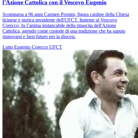
l’Azione Cattolica con il Vescovo Eugenio
Scomparsa a 96 anni Carmen Pronini, figura cardine della Chiesa
ticinese e storica presidente dell'UFCT. Insieme al Vescovo
Corecco, fu l’anima instancabile della rinascita dell'Azione
Cattolica, agendo come custode di una tradizione che ha saputo
rinnovarsi e farsi futuro per la diocesi.
Lutto
Eugenio Corecco
UFCT