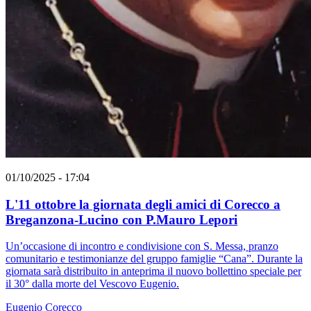
01/10/2025 - 17:04
L'11 ottobre la giornata degli amici di Corecco a
Breganzona-Lucino con P.Mauro Lepori
Un’occasione di incontro e condivisione con S. Messa, pranzo
comunitario e testimonianze del gruppo famiglie “Cana”. Durante la
giornata sarà distribuito in anteprima il nuovo bollettino speciale per
il 30° dalla morte del Vescovo Eugenio.
Eugenio Corecco