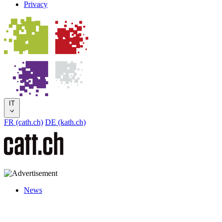
Privacy
IT
FR (cath.ch)
DE (kath.ch)
News