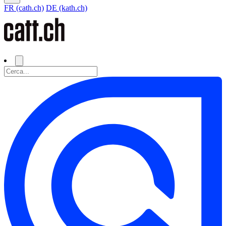
FR (cath.ch)
DE (kath.ch)