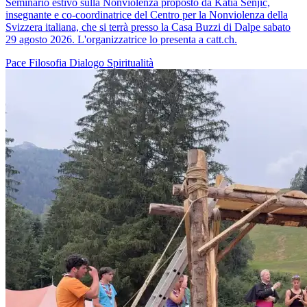
Seminario estivo sulla Nonviolenza proposto da Katia Senjic,
insegnante e co-coordinatrice del Centro per la Nonviolenza della
Svizzera italiana, che si terrà presso la Casa Buzzi di Dalpe sabato
29 agosto 2026. L'organizzatrice lo presenta a catt.ch.
Pace
Filosofia
Dialogo
Spiritualità