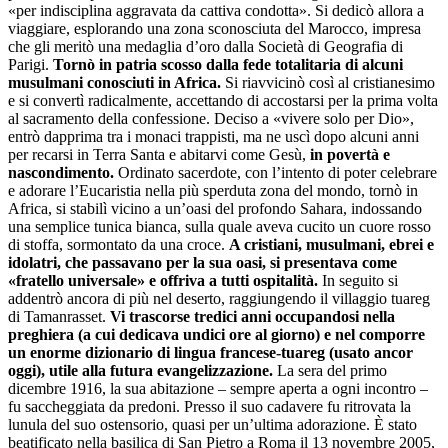
«per indisciplina aggravata da cattiva condotta». Si dedicò allora a
viaggiare, esplorando una zona sconosciuta del Marocco, impresa
che gli meritò una medaglia d’oro dalla Società di Geografia di
Parigi.
Tornò in patria scosso dalla fede totalitaria di alcuni
musulmani conosciuti in Africa.
Si riavvicinò così al cristianesimo
e si convertì radicalmente, accettando di accostarsi per la prima volta
al sacramento della confessione. Deciso a «vivere solo per Dio»,
entrò dapprima tra i monaci trappisti, ma ne uscì dopo alcuni anni
per recarsi in Terra Santa e abitarvi come Gesù,
in povertà e
nascondimento.
Ordinato sacerdote, con l’intento di poter celebrare
e adorare l’Eucaristia nella più sperduta zona del mondo, tornò in
Africa, si stabilì vicino a un’oasi del profondo Sahara, indossando
una semplice tunica bianca, sulla quale aveva cucito un cuore rosso
di stoffa, sormontato da una croce.
A cristiani, musulmani, ebrei e
idolatri, che passavano per la sua oasi, si presentava come
«fratello universale» e offriva a tutti ospitalità.
In seguito si
addentrò ancora di più nel deserto, raggiungendo il villaggio tuareg
di Tamanrasset.
Vi trascorse tredici anni occupandosi nella
preghiera (a cui dedicava undici ore al giorno) e nel comporre
un enorme dizionario di lingua francese-tuareg (usato ancor
oggi), utile alla futura evangelizzazione.
La sera del primo
dicembre 1916, la sua abitazione – sempre aperta a ogni incontro –
fu saccheggiata da predoni. Presso il suo cadavere fu ritrovata la
lunula del suo ostensorio, quasi per un’ultima adorazione. È stato
beatificato nella basilica di San Pietro a Roma il 13 novembre 2005,