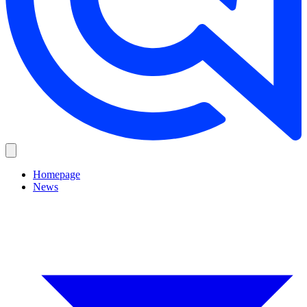
Homepage
News