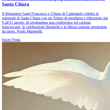
Santa Chiara
Il Monastero Santi Francesco e Chiara di Cademario celebra la
solennità di Santa Chiara con un Triduo di preghiera e riflessione dal
9 all'11 agosto. In programma una conferenza sul carisma
francescano, le celebrazioni liturgiche e la Messa solenne presieduta
da mons. Paolo Martinelli.
Suore
Festa