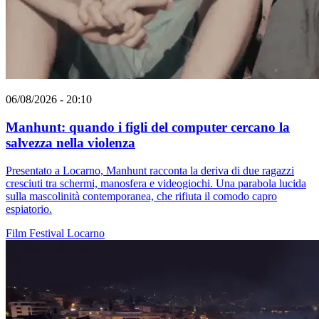
06/08/2026 - 20:10
Manhunt: quando i figli del computer cercano la
salvezza nella violenza
Presentato a Locarno, Manhunt racconta la deriva di due ragazzi
cresciuti tra schermi, manosfera e videogiochi. Una parabola lucida
sulla mascolinità contemporanea, che rifiuta il comodo capro
espiatorio.
Film
Festival
Locarno