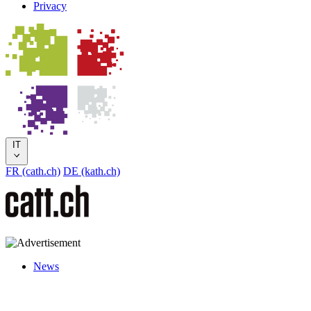
Privacy
IT
FR (cath.ch)
DE (kath.ch)
News