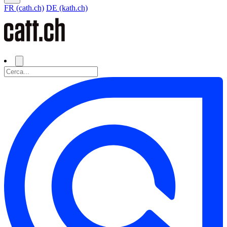
FR (cath.ch)
DE (kath.ch)