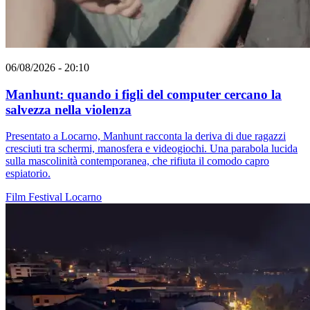
06/08/2026 - 20:10
Manhunt: quando i figli del computer cercano la
salvezza nella violenza
Presentato a Locarno, Manhunt racconta la deriva di due ragazzi
cresciuti tra schermi, manosfera e videogiochi. Una parabola lucida
sulla mascolinità contemporanea, che rifiuta il comodo capro
espiatorio.
Film
Festival
Locarno