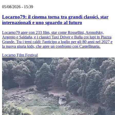
05/08/2026 - 15:39
Locarno79: il cinema torna tra grandi classici, star
internazionali e uno sguardo al futuro
Locarno79 apre con 233 film, star come Rossellini, Aronofsky,
Argento e Saldaña, e i classici Taxi Driver e Balla coi lupi in Piazza
Grande. Tra i temi caldi: l'anticipo a luglio per gli 80 anni nel 2027 e
la nuova giuria kids, che apre un confronto con Castellinaria.
Locarno
Film
Festival