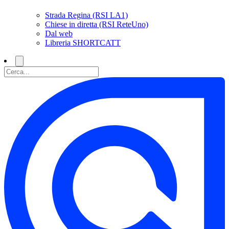
Strada Regina (RSI LA1)
Chiese in diretta (RSI ReteUno)
Dal web
Libreria SHORTCATT