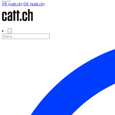
FR (cath.ch)
DE (kath.ch)