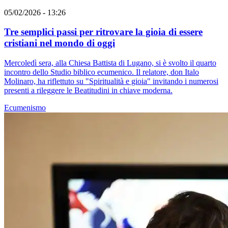
05/02/2026 - 13:26
Tre semplici passi per ritrovare la gioia di essere
cristiani nel mondo di oggi
Mercoledì sera, alla Chiesa Battista di Lugano, si è svolto il quarto
incontro dello Studio biblico ecumenico. Il relatore, don Italo
Molinaro, ha riflettuto su "Spiritualità e gioia" invitando i numerosi
presenti a rileggere le Beatitudini in chiave moderna.
Ecumenismo