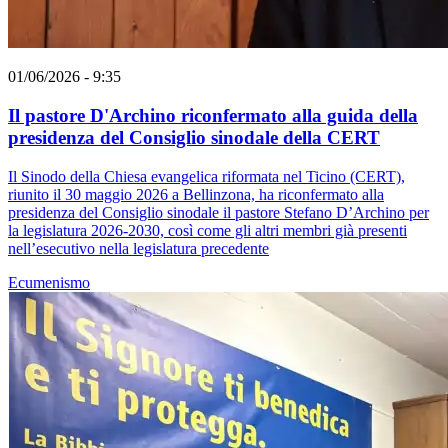
01/06/2026 - 9:35
Il pastore D'Archino riconfermato alla guida della
presidenza del Consiglio sinodale della CERT
Il Sinodo della Chiesa evangelica riformata nel Ticino (CERT),
riunito il 30 maggio 2026 a Bellinzona, ha riconfermato alla
presidenza del Consiglio sinodale il pastore Stefano D’Archino per
la legislatura 2026-2030, così come gli altri membri già presenti
nell’esecutivo nella legislatura precedente
Ecumenismo