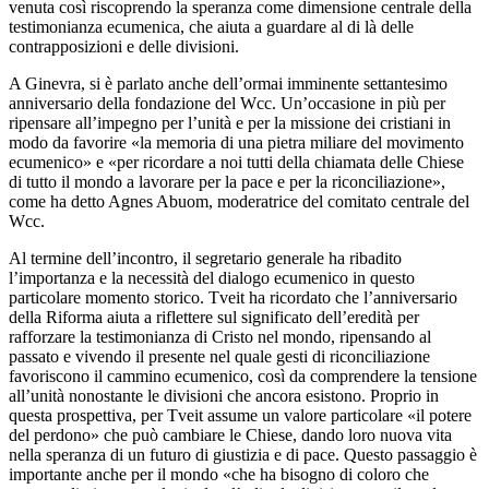
venuta così riscoprendo la speranza come dimensione centrale della
testimonianza ecumenica, che aiuta a guardare al di là delle
contrapposizioni e delle divisioni.
A Ginevra, si è parlato anche dell’ormai imminente settantesimo
anniversario della fondazione del Wcc. Un’occasione in più per
ripensare all’impegno per l’unità e per la missione dei cristiani in
modo da favorire «la memoria di una pietra miliare del movimento
ecumenico» e «per ricordare a noi tutti della chiamata delle Chiese
di tutto il mondo a lavorare per la pace e per la riconciliazione»,
come ha detto Agnes Abuom, moderatrice del comitato centrale del
Wcc.
Al termine dell’incontro, il segretario generale ha ribadito
l’importanza e la necessità del dialogo ecumenico in questo
particolare momento storico. Tveit ha ricordato che l’anniversario
della Riforma aiuta a riflettere sul significato dell’eredità per
rafforzare la testimonianza di Cristo nel mondo, ripensando al
passato e vivendo il presente nel quale gesti di riconciliazione
favoriscono il cammino ecumenico, così da comprendere la tensione
all’unità nonostante le divisioni che ancora esistono. Proprio in
questa prospettiva, per Tveit assume un valore particolare «il potere
del perdono» che può cambiare le Chiese, dando loro nuova vita
nella speranza di un futuro di giustizia e di pace. Questo passaggio è
importante anche per il mondo «che ha bisogno di coloro che