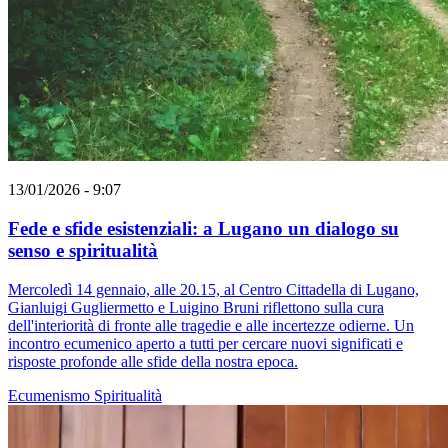
13/01/2026 - 9:07
Fede e sfide esistenziali: a Lugano un dialogo su
senso e spiritualità
Mercoledì 14 gennaio, alle 20.15, al Centro Cittadella di Lugano,
Gianluigi Gugliermetto e Luigino Bruni riflettono sulla cura
dell'interiorità di fronte alle tragedie e alle incertezze odierne. Un
incontro ecumenico aperto a tutti per cercare nuovi significati e
risposte profonde alle sfide della nostra epoca.
Ecumenismo
Spiritualità