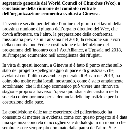
segretario generale del World Council of Churches (Wcc), a
conclusione della riunione del comitato centrale
dell’organizzazione ecumenica svoltasi a Ginevra.
L’evento è servito per definire l’ordine del giorno dei lavori della
prossima riunione di giugno dell’organo direttivo del Wcc, che
dovrà affrontare, tra l’altro, la preparazione della conferenza
missionaria prevista in Tanzania nel 2018, la relazione sui lavori
della commissione Fede e costituzione e la definizione del
programma dell’incontro con l’Act Alliance, a Uppsala nel 2018,
sull’impegno ecumenico nell’accoglienza dei rifugiati.
In vista di questi incontri, a Ginevra si è fatto il punto anche sullo
stato del progetto «pellegrinaggio di pace e di giustizia», che,
avviatosi con l’ultima assemblea generale di Busan nel 2013, ha
coinvolto molte realtà locali, mostrando, come è stato ampiamente
sottolineato, che il dialogo ecumenico può vivere una rinnovata
stagione proprio attraverso l’opera quotidiana dei cristiani nella
società contemporanea per la denuncia delle ingiustizie e per la
costruzione della pace.
La condivisione delle tante esperienze del pellegrinaggio ha
consentito di mettere in evidenza come con questo progetto si è data
una speranza concreta di accoglienza e di dialogo in un mondo che
sembra essere sempre più dominato dalla paura dell’altro. Si è