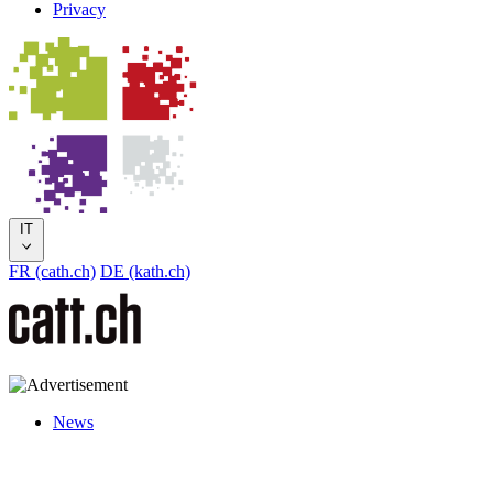
Privacy
IT
FR (cath.ch)
DE (kath.ch)
News