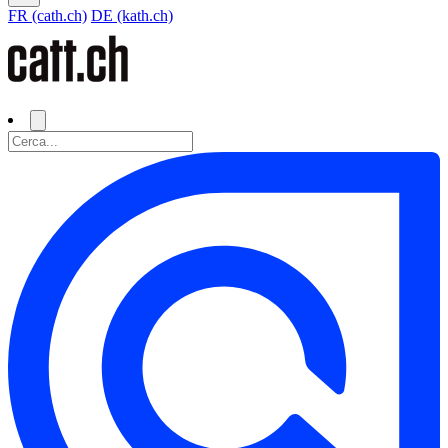
FR (cath.ch)
DE (kath.ch)