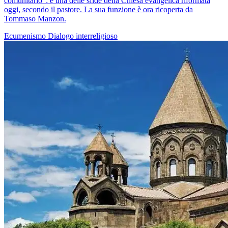
comunitario": è una delle sfide della Chiesa evangelica riformata
oggi, secondo il pastore. La sua funzione è ora ricoperta da
Tommaso Manzon.
Ecumenismo
Dialogo interreligioso