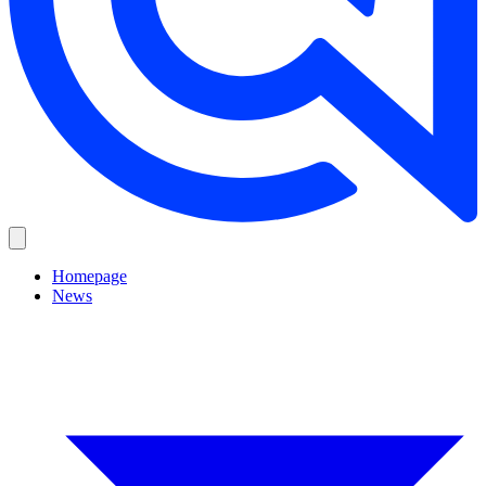
Homepage
News