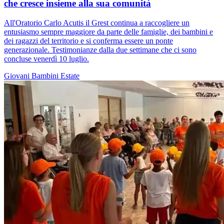
che cresce insieme alla sua comunità
All'Oratorio Carlo Acutis il Grest continua a raccogliere un
entusiasmo sempre maggiore da parte delle famiglie, dei bambini e
dei ragazzi del territorio e si conferma essere un ponte
generazionale. Testimonianze dalla due settimane che ci sono
concluse venerdì 10 luglio.
Giovani
Bambini
Estate