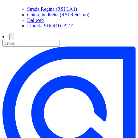
Strada Regina (RSI LA1)
Chiese in diretta (RSI ReteUno)
Dal web
Libreria SHORTCATT