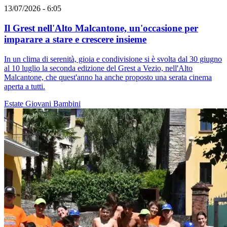
13/07/2026 - 6:05
Il Grest nell'Alto Malcantone, un'occasione per
imparare a stare e crescere insieme
In un clima di serenità, gioia e condivisione si è svolta dal 30 giugno
al 10 luglio la seconda edizione del Grest a Vezio, nell'Alto
Malcantone, che quest'anno ha anche proposto una serata cinema
aperta a tutti.
Estate
Giovani
Bambini