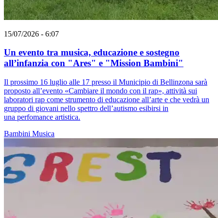
15/07/2026 - 6:07
Un evento tra musica, educazione e sostegno
all’infanzia con "Ares" e "Mission Bambini"
Il prossimo 16 luglio alle 17 presso il Municipio di Bellinzona sarà
proposto all’evento «Cambiare il mondo con il rap», attività sui
laboratori rap come strumento di educazione all’arte e che vedrà un
gruppo di giovani nello spettro dell’autismo esibirsi in
una perfomance artistica.
Bambini
Musica