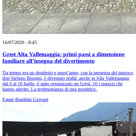
16/07/2026 - 8:45
Grest Alta Vallemaggia: primi passi a dimensione
familiare all’insegna del divertimento
Da tempo era un desiderio e quest’anno, con la presenza del parroco
don Stefano Bisogni, è diventato realtà: anche in Alta Vallemaggia
dal 6 al 10 luglio, è stato organizzato un Grest. 16 i ragazzi che
hanno aderito. La testimonianza di una monitrice.
Estate
Bambini
Giovani