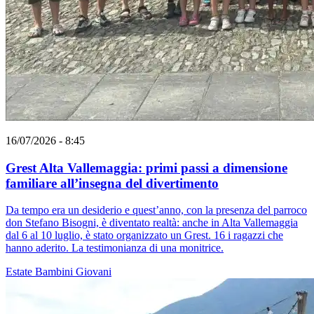
16/07/2026 - 8:45
Grest Alta Vallemaggia: primi passi a dimensione
familiare all’insegna del divertimento
Da tempo era un desiderio e quest’anno, con la presenza del parroco
don Stefano Bisogni, è diventato realtà: anche in Alta Vallemaggia
dal 6 al 10 luglio, è stato organizzato un Grest. 16 i ragazzi che
hanno aderito. La testimonianza di una monitrice.
Estate
Bambini
Giovani