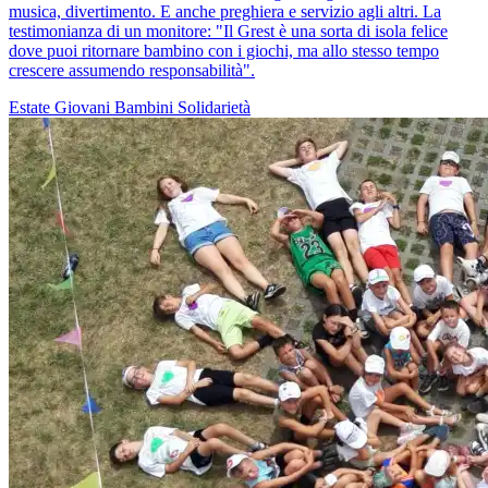
musica, divertimento. E anche preghiera e servizio agli altri. La
testimonianza di un monitore: "Il Grest è una sorta di isola felice
dove puoi ritornare bambino con i giochi, ma allo stesso tempo
crescere assumendo responsabilità".
Estate
Giovani
Bambini
Solidarietà