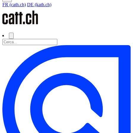
FR (cath.ch)
DE (kath.ch)