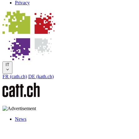
Privacy
IT
FR (cath.ch)
DE (kath.ch)
News