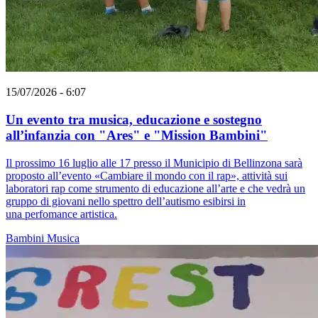
15/07/2026 - 6:07
Un evento tra musica, educazione e sostegno
all’infanzia con "Ares" e "Mission Bambini"
Il prossimo 16 luglio alle 17 presso il Municipio di Bellinzona sarà
proposto all’evento «Cambiare il mondo con il rap», attività sui
laboratori rap come strumento di educazione all’arte e che vedrà un
gruppo di giovani nello spettro dell’autismo esibirsi in
una perfomance artistica.
Bambini
Musica