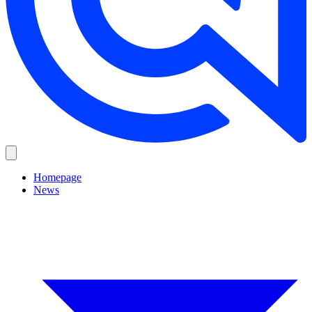
Homepage
News