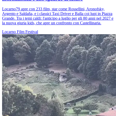
Locarno79 apre con 233 film, star come Rossellini, Aronofsky,
Argento e Saldaña, e i classici Taxi Driver e Balla coi lupi in Piazza
Grande. Tra i temi caldi: l'anticipo a luglio per gli 80 anni nel 2027 e
la nuova giuria kids, che apre un confronto con Castellinaria.
Locarno
Film
Festival