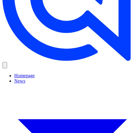
Homepage
News