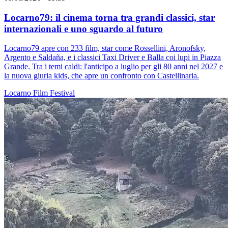
Locarno79: il cinema torna tra grandi classici, star
internazionali e uno sguardo al futuro
Locarno79 apre con 233 film, star come Rossellini, Aronofsky,
Argento e Saldaña, e i classici Taxi Driver e Balla coi lupi in Piazza
Grande. Tra i temi caldi: l'anticipo a luglio per gli 80 anni nel 2027 e
la nuova giuria kids, che apre un confronto con Castellinaria.
Locarno
Film
Festival