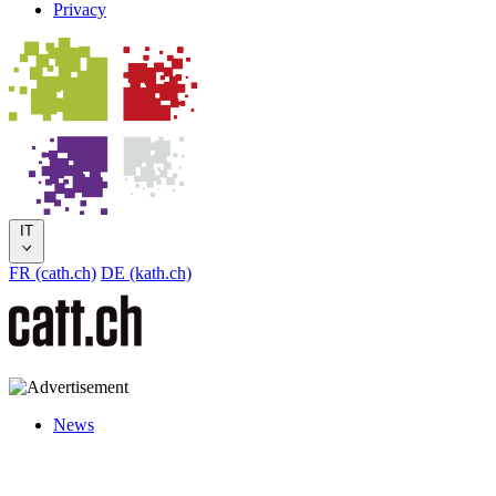
Privacy
IT
FR (cath.ch)
DE (kath.ch)
News