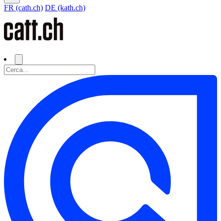
FR (cath.ch)
DE (kath.ch)