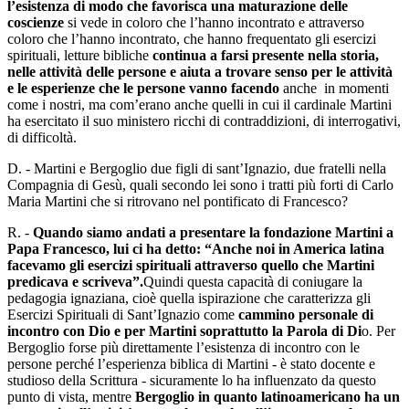
l’esistenza di modo che favorisca una maturazione delle
coscienze
si vede in coloro che l’hanno incontrato e attraverso
coloro che l’hanno incontrato, che hanno frequentato gli esercizi
spirituali, letture bibliche
continua a farsi presente nella storia,
nelle attività delle persone e aiuta a trovare senso per le attività
e le esperienze che le persone vanno facendo
anche in momenti
come i nostri, ma com’erano anche quelli in cui il cardinale Martini
ha esercitato il suo ministero ricchi di contraddizioni, di interrogativi,
di difficoltà.
D. - Martini e Bergoglio due figli di sant’Ignazio, due fratelli nella
Compagnia di Gesù, quali secondo lei sono i tratti più forti di Carlo
Maria Martini che si ritrovano nel pontificato di Francesco?
R. -
Quando siamo andati a presentare la fondazione Martini a
Papa Francesco, lui ci ha detto: “Anche noi in America latina
facevamo gli esercizi spirituali attraverso quello che Martini
predicava e scriveva”.
Quindi questa capacità di coniugare la
pedagogia ignaziana, cioè quella ispirazione che caratterizza gli
Esercizi Spirituali di Sant’Ignazio come
cammino personale di
incontro con Dio e per Martini soprattutto la Parola di Di
o. Per
Bergoglio forse più direttamente l’esistenza di incontro con le
persone perché l’esperienza biblica di Martini - è stato docente e
studioso della Scrittura - sicuramente lo ha influenzato da questo
punto di vista, mentre
Bergoglio in quanto latinoamericano ha un