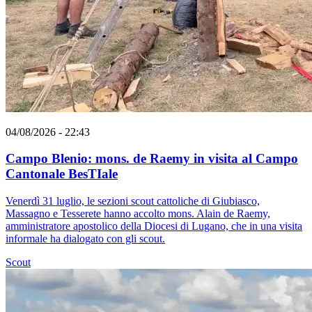
04/08/2026 - 22:43
Campo Blenio: mons. de Raemy in visita al Campo
Cantonale BesTIale
Venerdì 31 luglio, le sezioni scout cattoliche di Giubiasco,
Massagno e Tesserete hanno accolto mons. Alain de Raemy,
amministratore apostolico della Diocesi di Lugano, che in una visita
informale ha dialogato con gli scout.
Scout