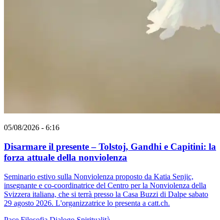
05/08/2026 - 6:16
Disarmare il presente – Tolstoj, Gandhi e Capitini: la
forza attuale della nonviolenza
Seminario estivo sulla Nonviolenza proposto da Katia Senjic,
insegnante e co-coordinatrice del Centro per la Nonviolenza della
Svizzera italiana, che si terrà presso la Casa Buzzi di Dalpe sabato
29 agosto 2026. L'organizzatrice lo presenta a catt.ch.
Pace
Filosofia
Dialogo
Spiritualità