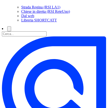
Strada Regina (RSI LA1)
Chiese in diretta (RSI ReteUno)
Dal web
Libreria SHORTCATT