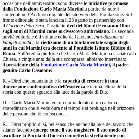
occasione dell’anniversario, sono diverse le
iniziative promosse
dalla Fondazione Carlo Maria Martini
a partire da nuovi
contenuti nell’Archivio digitale del sito web della Fondazione. Sul
fronte editoriale, è stata lanciata il 23 agosto in partnership con
il
Corriere della Sera
, l’uscita in
dvd del film di Ermanno Olmi
sugli anni di Martini come arcivescovo ambrosiano
. La seconda
novità editoriale è il volume edito da Garzanti,
Introduzione ai
Vangeli sinottici
, la
riedizione di un fondamentale saggio degli
anni in cui Martini era docente al Pontificio Istituto Biblico di
Roma
. Sull’eredità più forte che Carlo Maria Martini ha lasciato alla
Chiesa, a cinque anni dalla sua scomparsa, abbiamo intervistato
il
presidente della
Fondazione Carlo Maria Martini
, il padre
gesuita Carlo Casolone:
R. - Direi che innanzitutto è la
capacità di crescere in una
dimensione contemplativa dell’esistenza
e in una lettura della
storia con questo sguardo alla luce della parola di Dio.
D. - Carlo Maria Martini era un uomo dotato di un carisma
straordinario che si vede dura nel tempo e si prolunga nell’orizzonte
delle persone che lo conoscono …
R. - Direi proprio di sì, nel senso che anche alla luce del lavoro che
stiamo facendo
emerge come il suo magistero, il suo modo di
ascoltare la Parola di Dio e di connetterla strettamente con