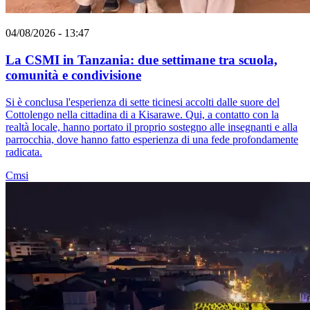
04/08/2026 - 13:47
La CSMI in Tanzania: due settimane tra scuola,
comunità e condivisione
Si è conclusa l'esperienza di sette ticinesi accolti dalle suore del
Cottolengo nella cittadina di a Kisarawe. Qui, a contatto con la
realtà locale, hanno portato il proprio sostegno alle insegnanti e alla
parrocchia, dove hanno fatto esperienza di una fede profondamente
radicata.
Cmsi