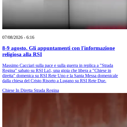
07/08/2026 - 6:16
8-9 agosto. Gli appuntamenti con l'informazione
religiosa alla RSI
Massimo Cacciari sulla pace e sulla guerra in replica a "Strada
Regina" sabato su RSI La1, una gioia che libera a "Chiese in
diretta" domenica su RSI Rete Uno e la Santa Messa domenicale
dalla chiesa del Cristo Risorto a Lugano su RSI Rete Due.
Chiese In Diretta
Strada Regina