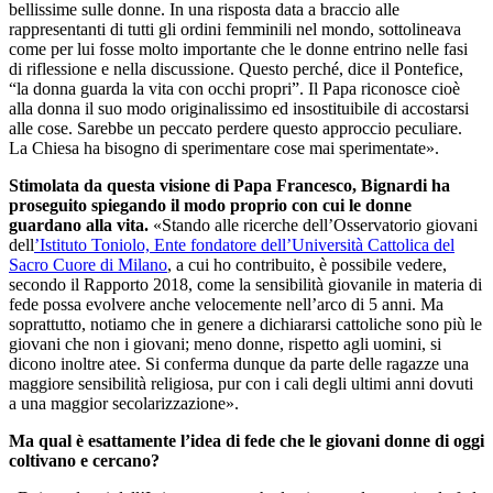
bellissime sulle donne. In una risposta data a braccio alle
rappresentanti di tutti gli ordini femminili nel mondo, sottolineava
come per lui fosse molto importante che le donne entrino nelle fasi
di riflessione e nella discussione. Questo perché, dice il Pontefice,
“la donna guarda la vita con occhi propri”. Il Papa riconosce cioè
alla donna il suo modo originalissimo ed insostituibile di accostarsi
alle cose. Sarebbe un peccato perdere questo approccio peculiare.
La Chiesa ha bisogno di sperimentare cose mai sperimentate».
Stimolata da questa visione di Papa Francesco, Bignardi ha
proseguito spiegando il modo proprio con cui le donne
guardano alla vita.
«Stando alle ricerche dell’Osservatorio giovani
dell
’Istituto Toniolo, Ente fondatore dell’Università Cattolica del
Sacro Cuore di Milano
, a cui ho contribuito, è possibile vedere,
secondo il Rapporto 2018, come la sensibilità giovanile in materia di
fede possa evolvere anche velocemente nell’arco di 5 anni. Ma
soprattutto, notiamo che in genere a dichiararsi cattoliche sono più le
giovani che non i giovani; meno donne, rispetto agli uomini, si
dicono inoltre atee. Si conferma dunque da parte delle ragazze una
maggiore sensibilità religiosa, pur con i cali degli ultimi anni dovuti
a una maggior secolarizzazione».
Ma qual è esattamente l’idea di fede che le giovani donne di oggi
coltivano e cercano?