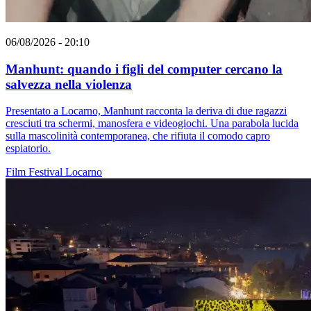
06/08/2026 - 20:10
Manhunt: quando i figli del computer cercano la
salvezza nella violenza
Presentato a Locarno, Manhunt racconta la deriva di due ragazzi
cresciuti tra schermi, manosfera e videogiochi. Una parabola lucida
sulla mascolinità contemporanea, che rifiuta il comodo capro
espiatorio.
Film
Festival
Locarno