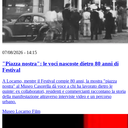
07/08/2026 - 14:15
"Piazza nostra": le voci nascoste dietro 80 anni di
Festival
A Locarno, mentre il Festival compie 80 anni, la mostra "piazza
nostra" al Museo Casorella dà voce a chi ha lavorato dietro le
quinte: ex collaboratori, residenti e commercianti raccontano la storia
della manifestazione attraverso interviste video e un percorso
urbano.
Museo
Locarno
Film