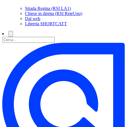
Strada Regina (RSI LA1)
Chiese in diretta (RSI ReteUno)
Dal web
Libreria SHORTCATT