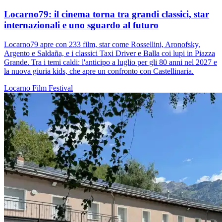
Locarno79: il cinema torna tra grandi classici, star
internazionali e uno sguardo al futuro
Locarno79 apre con 233 film, star come Rossellini, Aronofsky,
Argento e Saldaña, e i classici Taxi Driver e Balla coi lupi in Piazza
Grande. Tra i temi caldi: l'anticipo a luglio per gli 80 anni nel 2027 e
la nuova giuria kids, che apre un confronto con Castellinaria.
Locarno
Film
Festival