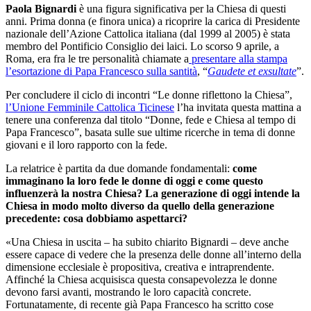
Paola Bignardi
è una figura significativa per la Chiesa di questi
anni. Prima donna (e finora unica) a ricoprire la carica di Presidente
nazionale dell’Azione Cattolica italiana (dal 1999 al 2005) è stata
membro del Pontificio Consiglio dei laici. Lo scorso 9 aprile, a
Roma, era fra le tre personalità chiamate a
presentare alla stampa
l’esortazione di Papa Francesco sulla santità
, “
Gaudete et exsultate
”.
Per concludere il ciclo di incontri “Le donne riflettono la Chiesa”,
l’Unione Femminile Cattolica Ticinese
l’ha invitata questa mattina a
tenere una conferenza dal titolo “Donne, fede e Chiesa al tempo di
Papa Francesco”, basata sulle sue ultime ricerche in tema di donne
giovani e il loro rapporto con la fede.
La relatrice è partita da due domande fondamentali:
come
immaginano la loro fede le donne di oggi e come questo
influenzerà la nostra Chiesa? La generazione di oggi intende la
Chiesa in modo molto diverso da quello della generazione
precedente: cosa dobbiamo aspettarci?
«Una Chiesa in uscita – ha subito chiarito Bignardi – deve anche
essere capace di vedere che la presenza delle donne all’interno della
dimensione ecclesiale è propositiva, creativa e intraprendente.
Affinché la Chiesa acquisisca questa consapevolezza le donne
devono farsi avanti, mostrando le loro capacità concrete.
Fortunatamente, di recente già Papa Francesco ha scritto cose