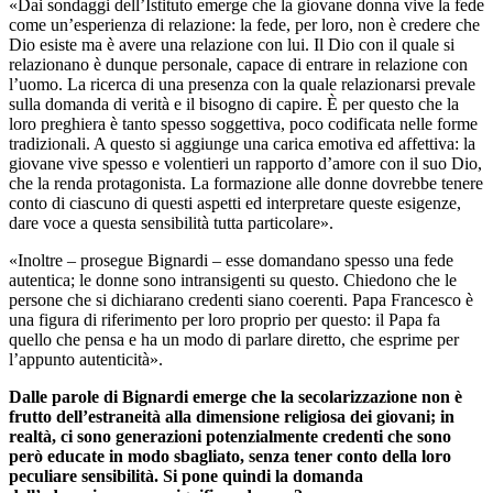
«Dai sondaggi dell’Istituto emerge che la giovane donna vive la fede
come un’esperienza di relazione: la fede, per loro, non è credere che
Dio esiste ma è avere una relazione con lui. Il Dio con il quale si
relazionano è dunque personale, capace di entrare in relazione con
l’uomo. La ricerca di una presenza con la quale relazionarsi prevale
sulla domanda di verità e il bisogno di capire. È per questo che la
loro preghiera è tanto spesso soggettiva, poco codificata nelle forme
tradizionali. A questo si aggiunge una carica emotiva ed affettiva: la
giovane vive spesso e volentieri un rapporto d’amore con il suo Dio,
che la renda protagonista. La formazione alle donne dovrebbe tenere
conto di ciascuno di questi aspetti ed interpretare queste esigenze,
dare voce a questa sensibilità tutta particolare».
«Inoltre – prosegue Bignardi – esse domandano spesso una fede
autentica; le donne sono intransigenti su questo. Chiedono che le
persone che si dichiarano credenti siano coerenti. Papa Francesco è
una figura di riferimento per loro proprio per questo: il Papa fa
quello che pensa e ha un modo di parlare diretto, che esprime per
l’appunto autenticità».
Dalle parole di Bignardi emerge che la secolarizzazione non è
frutto dell’estraneità alla dimensione religiosa dei giovani; in
realtà, ci sono generazioni potenzialmente credenti che sono
però educate in modo sbagliato, senza tener conto della loro
peculiare sensibilità. Si pone quindi la domanda