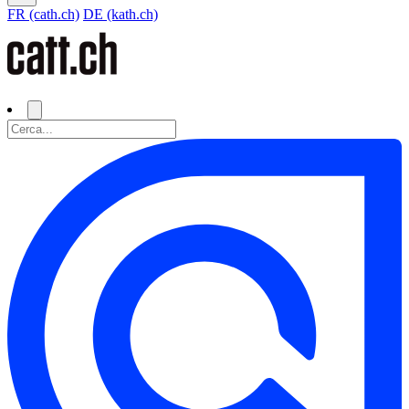
FR (cath.ch)
DE (kath.ch)