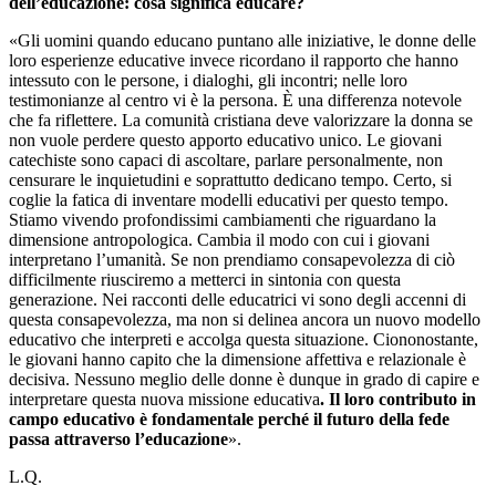
dell’educazione: cosa significa educare?
«Gli uomini quando educano puntano alle iniziative, le donne delle
loro esperienze educative invece ricordano il rapporto che hanno
intessuto con le persone, i dialoghi, gli incontri; nelle loro
testimonianze al centro vi è la persona. È una differenza notevole
che fa riflettere. La comunità cristiana deve valorizzare la donna se
non vuole perdere questo apporto educativo unico. Le giovani
catechiste sono capaci di ascoltare, parlare personalmente, non
censurare le inquietudini e soprattutto dedicano tempo. Certo, si
coglie la fatica di inventare modelli educativi per questo tempo.
Stiamo vivendo profondissimi cambiamenti che riguardano la
dimensione antropologica. Cambia il modo con cui i giovani
interpretano l’umanità. Se non prendiamo consapevolezza di ciò
difficilmente riusciremo a metterci in sintonia con questa
generazione. Nei racconti delle educatrici vi sono degli accenni di
questa consapevolezza, ma non si delinea ancora un nuovo modello
educativo che interpreti e accolga questa situazione. Ciononostante,
le giovani hanno capito che la dimensione affettiva e relazionale è
decisiva. Nessuno meglio delle donne è dunque in grado di capire e
interpretare questa nuova missione educativa
. Il loro contributo in
campo educativo è fondamentale perché il futuro della fede
passa attraverso l’educazione
».
L.Q.