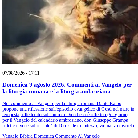
07/08/2026 - 17:11
Domenica 9 agosto 2026. Commenti al Vangelo per
la liturgia romana e la liturgia ambrosiana
Nel commento al Vangelo per la liturgia romana Dante Balbo
propone una riflessione sull'episodio evangelico di Gesù nel mare in
tempesta, riflettendo sull'aiuto di Dio che ci è offerto ogni giorno;
per il Vangelo del calendario ambrosiano, don Giuseppe Grampa
riflette invece sullo "stile" di Dio: stile di mitezza, vicinanza discreta.
Vangelo
Bibbia
Domenica
Commento Al Vangelo