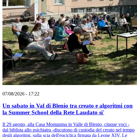
07/08/2026 - 17:22
Un sabato in Val di Blenio tra creato e algoritmi con
la Summer School della Rete Laudato si'
Il 29 agosto, alla Casa Montanina in Valle di Blenio, cinque voci -
dal biblista allo psichiatra -discutono di custodia del creato nel tempo
degli algoritmi, sulla scia dell'enciclica firmata da Leone XIV. Le