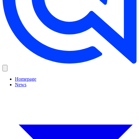
Homepage
News