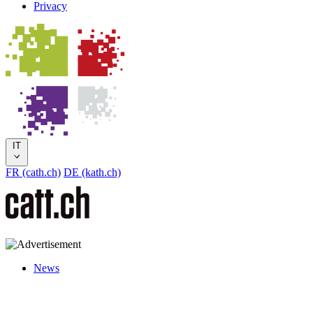
Privacy
IT
FR (cath.ch)
DE (kath.ch)
News