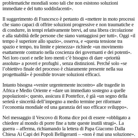
problematiche mondiali sono tali che non esistono soluzioni
immediate e del tutto soddisfacenti».
Il suggerimento di Francesco è pertanto di «mettere in moto processi
che siano capaci di offrire soluzioni progressive e non traumatiche e
di condurre, in tempi relativamente brevi, ad una libera circolazione
e alla stabilità delle persone che siano vantaggiosi per tutti». Oggi «il
tempo è superiore allo spazio», osserva, e «questa tensione tra
spazio e tempo, tra limite e pienezza» richiede «un movimento
esattamente contrario nella coscienza dei governanti e dei potenti».
Nei loro cuori e nelle loro menti c’è bisogno di dare «priorità
assoluta» a poveri e profughi , senza distinzioni. Perché solo «se
l’obiettivo finale del processo è chiaramente presente nella sua
progettualità» è possibile trovare soluzioni efficaci.
Intanto bisogna «venire urgentemente incontro» alle tragedie in
Africa e Medio Oriente e «dare un immediato sostegno a quelle
popolazioni»; questo, assicura il Pontefice, è già «un segno della
serietà e sincerità dell’impegno a medio termine per riformare
l’economia mondiale ed una garanzia del suo efficace sviluppo».
Nel messaggio il Vescovo di Roma dice poi di essere «obbligato a
chiedere al mondo di porre fine a tutte queste inutili stragi». La
guerra – afferma, richiamando la lettera di Papa Giacomo Dalla
Chiesa Ai Capi dei Popoli Belligeranti – «non è mai una soluzione».