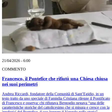
21/04/2026 - 6:00
COMMENTO
Francesco, il Pontefice che rifiutò una Chiesa chiusa
nei suoi perimetri
Andrea Riccardi, fondatore della Comunità di Sant’Egidio, in un
testo tratto da uno speciale di Famiglia Cristiana rilegge il Pontificato
di Francesco e osserva: chi rifiutava Bergoglio negava “una delle
caratteristiche storiche del cattolicesimo che si misura e cresce con la
'profezia' del Pontefice, il suo leggere il Vangelo nella storia”.