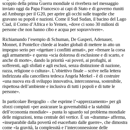
scoppio della prima Guerra mondiale si riverbera nel messaggio
inviato oggi da Papa Francesco ai capi di Stato e di governo riuniti
ad Amburgo per il G20, per aprire gli occhi sulle tragedie che
gravano su popoli e nazioni. Come il Sud Sudan, il bacino del Lago
Ciad, il Corno d’Africa e lo Yemen, «dove ci sono 30 milioni di
persone che non hanno cibo e acqua per sopravvivere».
Richiamando l’esempio di Schuman, De Gasperi, Adenauer,
Monnet, il Pontefice chiede ai leader globali di mettere in atto un
impegno serio per «rigettare i conflitti armati», per «frenare la corsa
agli armamenti» e questa «scia dolorosa di esclusione e di scarto, e
anche di morte», dando la priorità «ai poveri, ai profughi, ai
sofferenti, agli sfollati e agli esclusi, senza distinzione di nazione,
razza, religione o cultura». L’obiettivo finale – scrive nella lettera
indirizzata alla cancelliera tedesca Angela Merkel - è di costruire
«una nuova era di sviluppo innovativa, interconnessa, sostenibile,
rispettosa dell’ambiente e inclusiva di tutti i popoli e di tutte le
persone».
In particolare Bergoglio – che esprime l’«apprezzamento» per gli
sforzi compiuti «per assicurare la governabilità e la stabilità
dell’economia mondiale» - punta lo sguardo sul problema mondiale
delle migrazioni, tema centrale del vertice. È un «dramma» afferma,
«inseparabile dalla povertà ed esacerbato dalle guerre», che dimostra
come «la gravità, la complessità e l’interconnessione delle