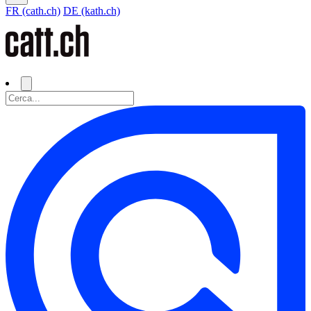
FR (cath.ch)
DE (kath.ch)