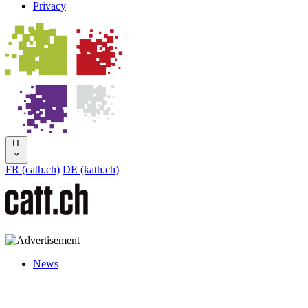
Privacy
IT
FR (cath.ch)
DE (kath.ch)
News