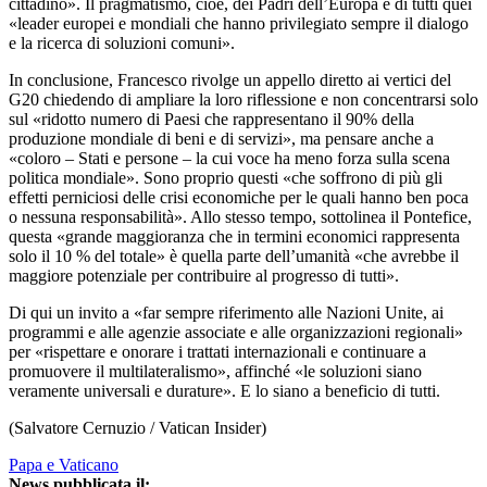
cittadino». Il pragmatismo, cioè, dei Padri dell’Europa e di tutti quei
«leader europei e mondiali che hanno privilegiato sempre il dialogo
e la ricerca di soluzioni comuni».
In conclusione, Francesco rivolge un appello diretto ai vertici del
G20 chiedendo di ampliare la loro riflessione e non concentrarsi solo
sul «ridotto numero di Paesi che rappresentano il 90% della
produzione mondiale di beni e di servizi», ma pensare anche a
«coloro – Stati e persone – la cui voce ha meno forza sulla scena
politica mondiale». Sono proprio questi «che soffrono di più gli
effetti perniciosi delle crisi economiche per le quali hanno ben poca
o nessuna responsabilità». Allo stesso tempo, sottolinea il Pontefice,
questa «grande maggioranza che in termini economici rappresenta
solo il 10 % del totale» è quella parte dell’umanità «che avrebbe il
maggiore potenziale per contribuire al progresso di tutti».
Di qui un invito a «far sempre riferimento alle Nazioni Unite, ai
programmi e alle agenzie associate e alle organizzazioni regionali»
per «rispettare e onorare i trattati internazionali e continuare a
promuovere il multilateralismo», affinché «le soluzioni siano
veramente universali e durature». E lo siano a beneficio di tutti.
(Salvatore Cernuzio / Vatican Insider)
Papa e Vaticano
News pubblicata il: