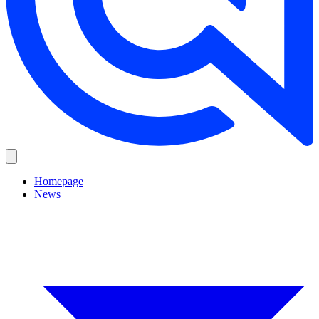
Homepage
News