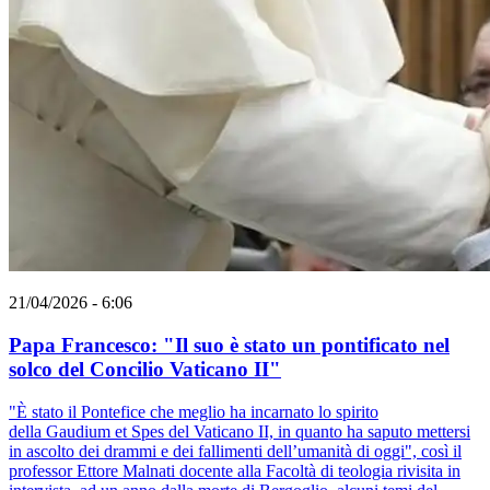
21/04/2026 - 6:06
Papa Francesco: "Il suo è stato un pontificato nel
solco del Concilio Vaticano II"
"È stato il Pontefice che meglio ha incarnato lo spirito
della Gaudium et Spes del Vaticano II, in quanto ha saputo mettersi
in ascolto dei drammi e dei fallimenti dell’umanità di oggi", così il
professor Ettore Malnati docente alla Facoltà di teologia rivisita in