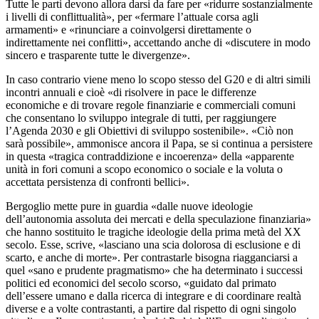
Tutte le parti devono allora darsi da fare per «ridurre sostanzialmente
i livelli di conflittualità», per «fermare l’attuale corsa agli
armamenti» e «rinunciare a coinvolgersi direttamente o
indirettamente nei conflitti», accettando anche di «discutere in modo
sincero e trasparente tutte le divergenze».
In caso contrario viene meno lo scopo stesso del G20 e di altri simili
incontri annuali e cioè «di risolvere in pace le differenze
economiche e di trovare regole finanziarie e commerciali comuni
che consentano lo sviluppo integrale di tutti, per raggiungere
l’Agenda 2030 e gli Obiettivi di sviluppo sostenibile». «Ciò non
sarà possibile», ammonisce ancora il Papa, se si continua a persistere
in questa «tragica contraddizione e incoerenza» della «apparente
unità in fori comuni a scopo economico o sociale e la voluta o
accettata persistenza di confronti bellici».
Bergoglio mette pure in guardia «dalle nuove ideologie
dell’autonomia assoluta dei mercati e della speculazione finanziaria»
che hanno sostituito le tragiche ideologie della prima metà del XX
secolo. Esse, scrive, «lasciano una scia dolorosa di esclusione e di
scarto, e anche di morte». Per contrastarle bisogna riagganciarsi a
quel «sano e prudente pragmatismo» che ha determinato i successi
politici ed economici del secolo scorso, «guidato dal primato
dell’essere umano e dalla ricerca di integrare e di coordinare realtà
diverse e a volte contrastanti, a partire dal rispetto di ogni singolo