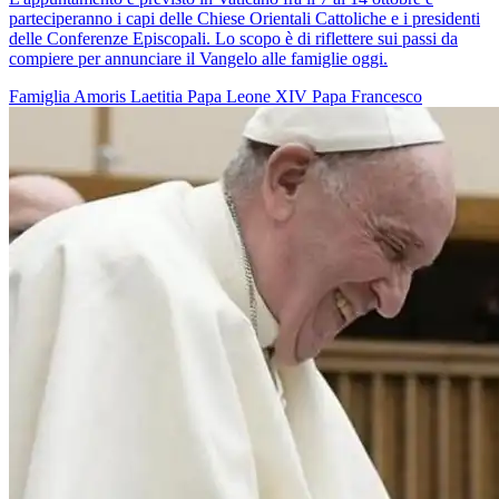
parteciperanno i capi delle Chiese Orientali Cattoliche e i presidenti
delle Conferenze Episcopali. Lo scopo è di riflettere sui passi da
compiere per annunciare il Vangelo alle famiglie oggi.
Famiglia
Amoris Laetitia
Papa Leone XIV
Papa Francesco