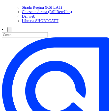
Strada Regina (RSI LA1)
Chiese in diretta (RSI ReteUno)
Dal web
Libreria SHORTCATT