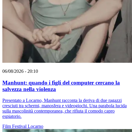
06/08/2026 - 20:10
Manhunt: quando i figli del computer cercano la
salvezza nella violenza
Presentato a Locarno, Manhunt racconta la deriva di due ragazzi
cresciuti tra schermi, manosfera e videogiochi. Una parabola lucida
sulla mascolinità contemporanea, che rifiuta il comodo capro
espiatorio.
Film
Festival
Locarno