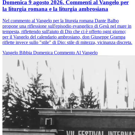
Domenica 9 agosto 2026. Commenti al Vangelo per
la liturgia romana e la liturgia ambrosiana
Nel commento al Vangelo per la liturgia romana Dante Balbo
propone una riflessione sull'episodio evangelico di Gesù nel mare in
tempesta, riflettendo sull'aiuto di Dio che ci è offerto ogni giorno;
per il Vangelo del calendario ambrosiano, don Giuseppe Grampa
riflette invece sullo "stile" di Dio: stile di mitezza, vicinanza discreta.
Vangelo
Bibbia
Domenica
Commento Al Vangelo