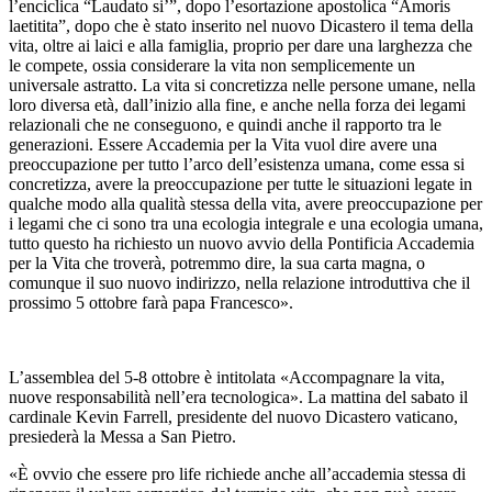
l’enciclica “Laudato si’”, dopo l’esortazione apostolica “Amoris
laetitita”, dopo che è stato inserito nel nuovo Dicastero il tema della
vita, oltre ai laici e alla famiglia, proprio per dare una larghezza che
le compete, ossia considerare la vita non semplicemente un
universale astratto. La vita si concretizza nelle persone umane, nella
loro diversa età, dall’inizio alla fine, e anche nella forza dei legami
relazionali che ne conseguono, e quindi anche il rapporto tra le
generazioni. Essere Accademia per la Vita vuol dire avere una
preoccupazione per tutto l’arco dell’esistenza umana, come essa si
concretizza, avere la preoccupazione per tutte le situazioni legate in
qualche modo alla qualità stessa della vita, avere preoccupazione per
i legami che ci sono tra una ecologia integrale e una ecologia umana,
tutto questo ha richiesto un nuovo avvio della Pontificia Accademia
per la Vita che troverà, potremmo dire, la sua carta magna, o
comunque il suo nuovo indirizzo, nella relazione introduttiva che il
prossimo 5 ottobre farà papa Francesco».
L’assemblea del 5-8 ottobre è intitolata «Accompagnare la vita,
nuove responsabilità nell’era tecnologica». La mattina del sabato il
cardinale Kevin Farrell, presidente del nuovo Dicastero vaticano,
presiederà la Messa a San Pietro.
«È ovvio che essere pro life richiede anche all’accademia stessa di