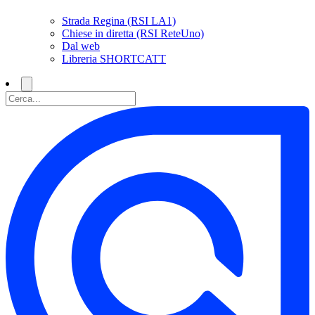
Strada Regina (RSI LA1)
Chiese in diretta (RSI ReteUno)
Dal web
Libreria SHORTCATT