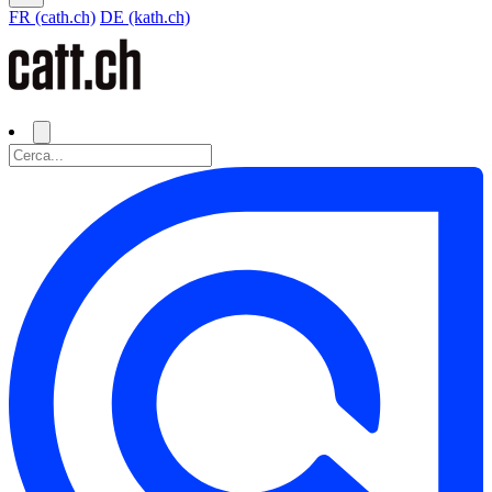
FR (cath.ch)
DE (kath.ch)