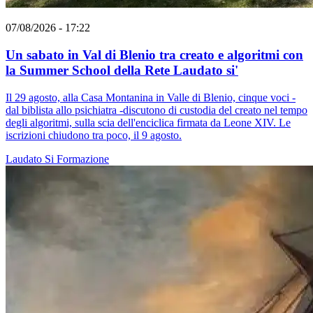
07/08/2026 - 17:22
Un sabato in Val di Blenio tra creato e algoritmi con
la Summer School della Rete Laudato si'
Il 29 agosto, alla Casa Montanina in Valle di Blenio, cinque voci -
dal biblista allo psichiatra -discutono di custodia del creato nel tempo
degli algoritmi, sulla scia dell'enciclica firmata da Leone XIV. Le
iscrizioni chiudono tra poco, il 9 agosto.
Laudato Si
Formazione