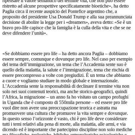
ripensare il valore semantico del termine vita, che non può essere
ristretto ad alcune prospettive specificatamente bioetiche», ha detto
Paglia circa il recente auspicio del Pontefice argentino che, a
proposito del presidente Usa Donald Trump e alla sua preannunciata
decisione di abolire la legge per i «dreamers», aveva detto: «Se è un
bravo pro-life capisce che la famiglia è la culla della vita e che se ne
deve difendere l’unità».
«Se dobbiamo essere pro life – ha detto ancora Paglia – dobbiamo
essere sempre, comunque e dovunque pro life. Nel caso per esempio
del tema dell’immigrazione, un tema che l’Accademia sente suo è
quello della malattia, la salute e l’immigrazione, tema che rischia di
essere precompresso a volte con pregiudizi. È un tema che abbiamo
a cuore e vogliamo studiare in modo globale e internazionale.
L’Accademia sente la responsabilità di declinare il termine vita non
solo nei suoi contenuti teorici, ma anche storico-geografici, quindi
l’Africa, la migrazione – un anno fa ho visitato un campo profughi
in Uganda che è composto di 550mila persone – ed essere pro life
vuol dire non avere una preoccupazione teorica e astratta ma
promuovere una cultura che promuove la vita sempre e dovunque.
In questo senso l’orizzonte è vasto, chi è pro life deve considerare
tutti i temi relativi alla pena di morte, alla malattia, alle armi, e via
dicendo ed è importante che partecipino discipline non solo mediche
ma filosofiche, teologiche, bibliche antropologiche psicologiche e