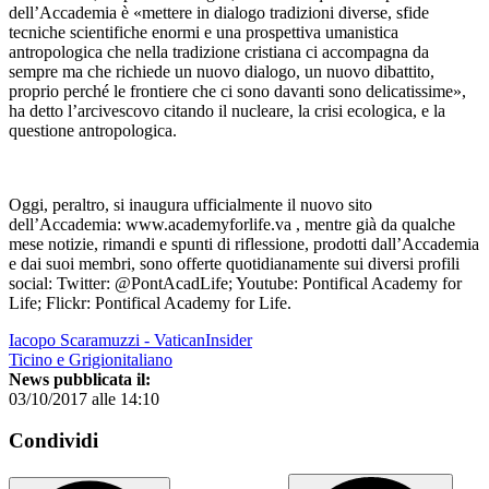
dell’Accademia è «mettere in dialogo tradizioni diverse, sfide
tecniche scientifiche enormi e una prospettiva umanistica
antropologica che nella tradizione cristiana ci accompagna da
sempre ma che richiede un nuovo dialogo, un nuovo dibattito,
proprio perché le frontiere che ci sono davanti sono delicatissime»,
ha detto l’arcivescovo citando il nucleare, la crisi ecologica, e la
questione antropologica.
Oggi, peraltro, si inaugura ufficialmente il nuovo sito
dell’Accademia: www.academyforlife.va , mentre già da qualche
mese notizie, rimandi e spunti di riflessione, prodotti dall’Accademia
e dai suoi membri, sono offerte quotidianamente sui diversi profili
social: Twitter: @PontAcadLife; Youtube: Pontifical Academy for
Life; Flickr: Pontifical Academy for Life.
Iacopo Scaramuzzi - VaticanInsider
Ticino e Grigionitaliano
News pubblicata il:
03/10/2017 alle 14:10
Condividi