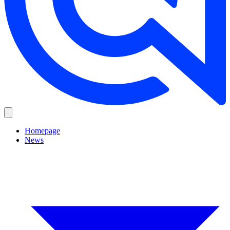
Homepage
News