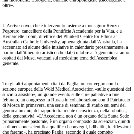
oltre».
L’Arcivescovo, che è intervenuto insieme a monsignor Renzo
Pegoraro, cancelliere della Pontificia Accademia per la Vita, e a
Bernardette Tobin, direttrice del Plunkett Centre for Ethics at
Australian Catholic University, appena giunta dall’Australia, ha
accennato ad alcune delle iniziative in calendario prossimamente, a
partire dall’itinerario artistico che dal 6 ottobre al 5 gennaio saranno
ospitati dai Musei vaticani sul medesimo tema dell’assemblea
generale.
Tra gli altri appuntamenti citati da Paglia, un convegno con la
sezione europea della Wold Medical Association «sulle questioni del
suicidio assistito», un grande evento sulle cure palliative a fine
febbraio, un congresso in Russia in collaborazione con il Patriarcato
di Mosca in primavera, una serie di seminari di studio sui temi del
genoma umano, del rapporto tra mente e coscienza, della robotica,
della generatività. «L’Accademia non è un organo della Santa Sede
primariamente pastorale, è un organo composto da scienziati, quindi
la dimensione scientifica qualifica i convegni, i dibattiti, le riflessioni
che faremo», ha precisato Paglia, secondo il quale compito