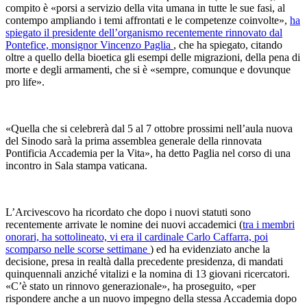
compito è «porsi a servizio della vita umana in tutte le sue fasi, al
contempo ampliando i temi affrontati e le competenze coinvolte»,
ha
spiegato il presidente dell’organismo recentemente rinnovato dal
Pontefice, monsignor Vincenzo Paglia
, che ha spiegato, citando
oltre a quello della bioetica gli esempi delle migrazioni, della pena di
morte e degli armamenti, che si è «sempre, comunque e dovunque
pro life».
«Quella che si celebrerà dal 5 al 7 ottobre prossimi nell’aula nuova
del Sinodo sarà la prima assemblea generale della rinnovata
Pontificia Accademia per la Vita», ha detto Paglia nel corso di una
incontro in Sala stampa vaticana.
L’Arcivescovo ha ricordato che dopo i nuovi statuti sono
recentemente arrivate le nomine dei nuovi accademici (
tra i membri
onorari, ha sottolineato, vi era il cardinale Carlo Caffarra, poi
scomparso nelle scorse settimane
) ed ha evidenziato anche la
decisione, presa in realtà dalla precedente presidenza, di mandati
quinquennali anziché vitalizi e la nomina di 13 giovani ricercatori.
«C’è stato un rinnovo generazionale», ha proseguito, «per
rispondere anche a un nuovo impegno della stessa Accademia dopo