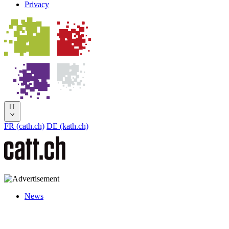
Privacy
IT
FR (cath.ch)
DE (kath.ch)
News