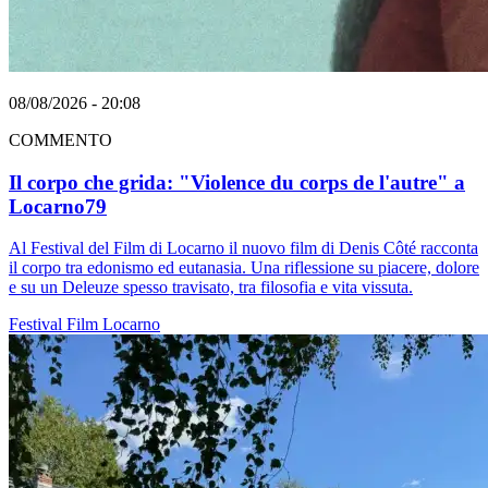
08/08/2026 - 20:08
COMMENTO
Il corpo che grida: "Violence du corps de l'autre" a
Locarno79
Al Festival del Film di Locarno il nuovo film di Denis Côté racconta
il corpo tra edonismo ed eutanasia. Una riflessione su piacere, dolore
e su un Deleuze spesso travisato, tra filosofia e vita vissuta.
Festival
Film
Locarno