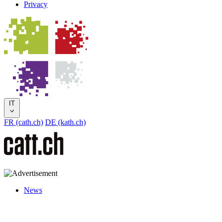
Privacy
IT
FR (cath.ch)
DE (kath.ch)
News