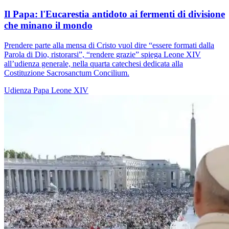
Il Papa: l'Eucarestia antidoto ai fermenti di divisione
che minano il mondo
Prendere parte alla mensa di Cristo vuol dire “essere formati dalla
Parola di Dio, ristorarsi”, “rendere grazie” spiega Leone XIV
all’udienza generale, nella quarta catechesi dedicata alla
Costituzione Sacrosanctum Concilium.
Udienza
Papa Leone XIV