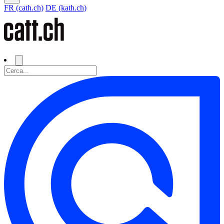
FR (cath.ch)
DE (kath.ch)