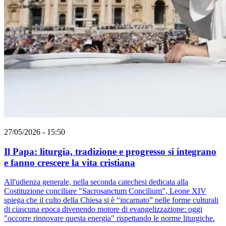
27/05/2026 - 15:50
Il Papa: liturgia, tradizione e progresso si integrano
e fanno crescere la vita cristiana
All'udienza generale, nella seconda catechesi dedicata alla
Costituzione conciliare "Sacrosanctum Concilium", Leone XIV
spiega che il culto della Chiesa si è “incarnato” nelle forme culturali
di ciascuna epoca divenendo motore di evangelizzazione: oggi
"occorre rinnovare questa energia" rispettando le norme liturgiche.