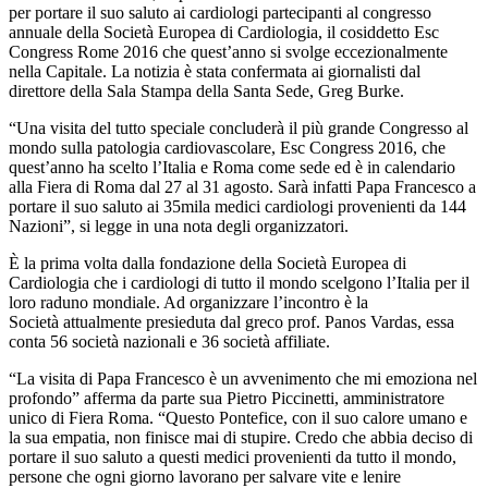
per portare il suo saluto ai cardiologi partecipanti al congresso
annuale della Società Europea di Cardiologia, il cosiddetto Esc
Congress Rome 2016 che quest’anno si svolge eccezionalmente
nella Capitale. La notizia è stata confermata ai giornalisti dal
direttore della Sala Stampa della Santa Sede, Greg Burke.
“Una visita del tutto speciale concluderà il più grande Congresso al
mondo sulla patologia cardiovascolare, Esc Congress 2016, che
quest’anno ha scelto l’Italia e Roma come sede ed è in calendario
alla Fiera di Roma dal 27 al 31 agosto. Sarà infatti Papa Francesco a
portare il suo saluto ai 35mila medici cardiologi provenienti da 144
Nazioni”, si legge in una nota degli organizzatori.
È la prima volta dalla fondazione della Società Europea di
Cardiologia che i cardiologi di tutto il mondo scelgono l’Italia per il
loro raduno mondiale. Ad organizzare l’incontro è la
Società attualmente presieduta dal greco prof. Panos Vardas, essa
conta 56 società nazionali e 36 società affiliate.
“La visita di Papa Francesco è un avvenimento che mi emoziona nel
profondo” afferma da parte sua Pietro Piccinetti, amministratore
unico di Fiera Roma. “Questo Pontefice, con il suo calore umano e
la sua empatia, non finisce mai di stupire. Credo che abbia deciso di
portare il suo saluto a questi medici provenienti da tutto il mondo,
persone che ogni giorno lavorano per salvare vite e lenire