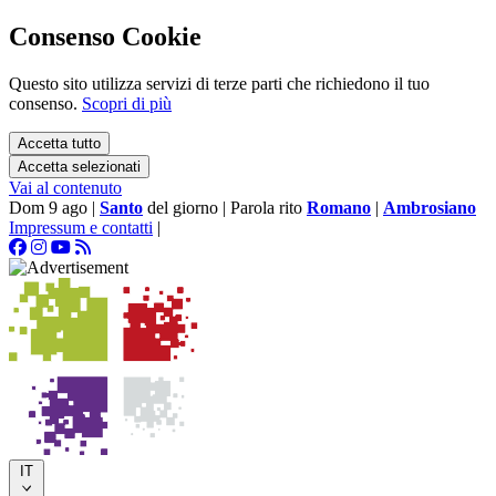
Consenso Cookie
Questo sito utilizza servizi di terze parti che richiedono il tuo
consenso.
Scopri di più
Accetta tutto
Accetta selezionati
Vai al contenuto
Dom 9 ago
|
Santo
del giorno
|
Parola rito
Romano
|
Ambrosiano
Impressum e contatti
|
IT