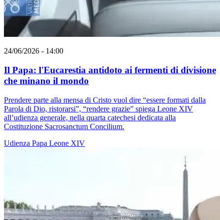
24/06/2026 - 14:00
Il Papa: l'Eucarestia antidoto ai fermenti di divisione
che minano il mondo
Prendere parte alla mensa di Cristo vuol dire “essere formati dalla
Parola di Dio, ristorarsi”, “rendere grazie” spiega Leone XIV
all’udienza generale, nella quarta catechesi dedicata alla
Costituzione Sacrosanctum Concilium.
Udienza
Papa Leone XIV