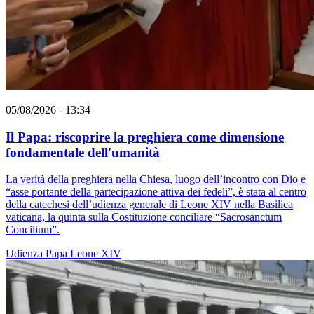
05/08/2026 - 13:34
Il Papa: riscoprire la preghiera come dimensione
fondamentale dell'umanità
La verità della preghiera nella Chiesa, luogo dell’incontro con Dio e
“asse portante della partecipazione attiva dei fedeli”, è stata al centro
della catechesi dell’udienza generale di Leone XIV nella Basilica
vaticana, la quinta sulla Costituzione conciliare “Sacrosanctum
Concilium”.
Udienza
Papa Leone XIV