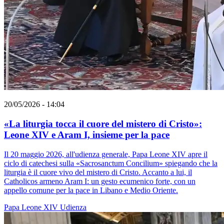
20/05/2026 - 14:04
«La liturgia tocca il cuore del mistero di Cristo»:
Leone XIV e Aram I, insieme per la pace
Il 20 maggio 2026, all'udienza generale, Papa Leone XIV apre il
ciclo di catechesi sulla «Sacrosanctum Concilium» spiegando che la
liturgia è il cuore vivo del mistero di Cristo. Accanto a lui, il
Catholicos armeno Aram I: un gesto ecumenico forte, con un
appello comune per la pace in Libano e Medio Oriente.
Papa Leone XIV
Udienza