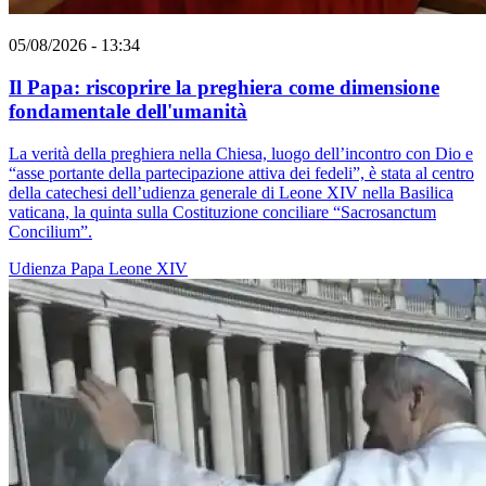
05/08/2026 - 13:34
Il Papa: riscoprire la preghiera come dimensione
fondamentale dell'umanità
La verità della preghiera nella Chiesa, luogo dell’incontro con Dio e
“asse portante della partecipazione attiva dei fedeli”, è stata al centro
della catechesi dell’udienza generale di Leone XIV nella Basilica
vaticana, la quinta sulla Costituzione conciliare “Sacrosanctum
Concilium”.
Udienza
Papa Leone XIV