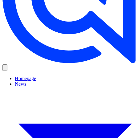
Homepage
News