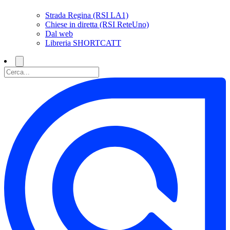
Strada Regina (RSI LA1)
Chiese in diretta (RSI ReteUno)
Dal web
Libreria SHORTCATT