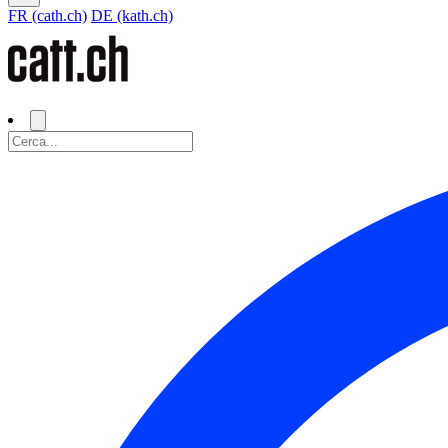
FR (cath.ch)
DE (kath.ch)