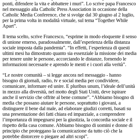
ponti, difendere la vita e abbattere i muri”. Lo scrive papa Francesco
nel messaggio alla Catholic Press Association in occasione della
Catholic Media Conference, che si svolge dal 30 giugno al 2 luglio,
per la prima volta in modalità virtuale, sul tema “Together While
Apart”.
Il tema scelto, scrive Francesco, “esprime in modo eloquente il senso
di unione emerso, paradossalmente, dall’esperienza della distanza
sociale imposta dalla pandemia”. “In effetti, l’esperienza di questi
ultimi mesi ha dimostrato quanto sia essenziale la missione dei media
per tenere unite le persone, accorciando le distanze, fornendo le
informazioni necessarie e aprendo le menti e i cuori alla verità”.
“Le nostre comunità – si legge ancora nel messaggio - hanno
bisogno di giornali, radio, tv e social media per condividere,
comunicare, informare ed unire. E pluribus unum, l’ideale dell’unità
in mezzo alla diversità, nel motto degli Stati Uniti, deve ispirare
anche il servizio che offrite al bene comune”. “Abbiamo bisogno di
media che possano aiutare le persone, soprattutto i giovani, a
distinguere il bene dal male, ad elaborare giudizi corretti, basati su
una presentazione dei fatti chiara ed imparziale, a comprendere
l’importanza di impegnarsi per la giustizia, la concordia sociale e il
rispetto della casa comune. Abbiamo bisogno di uomini e donne di
principio che proteggano la comunicazione da tutto ciò che la
potrebbe distorcere o piegare ad altri scopi”.