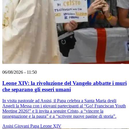
06/08/2026 - 11:50
Leone XIV: la rivoluzione del Vangelo abbatte i muri
che separano gli esseri umani
In visita pastorale ad Assisi, il Papa celebra a Santa Maria degli
Angeli la Messa con i giovani partecipanti al “Go! Franciscan Youth
Meeting 2026!” e li invita a seguire Cristo, a “vincere la
rassegnazione e la paura” e a “scrivere nuove pagine di storia”.
Assisi
Giovani
Papa Leone XIV