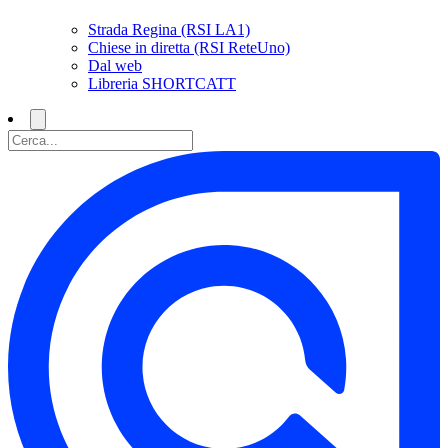
Strada Regina (RSI LA1)
Chiese in diretta (RSI ReteUno)
Dal web
Libreria SHORTCATT