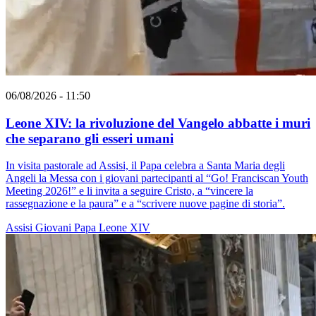
06/08/2026 - 11:50
Leone XIV: la rivoluzione del Vangelo abbatte i muri
che separano gli esseri umani
In visita pastorale ad Assisi, il Papa celebra a Santa Maria degli
Angeli la Messa con i giovani partecipanti al “Go! Franciscan Youth
Meeting 2026!” e li invita a seguire Cristo, a “vincere la
rassegnazione e la paura” e a “scrivere nuove pagine di storia”.
Assisi
Giovani
Papa Leone XIV