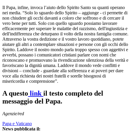
Il Papa, infine, invoca l’aiuto dello Spirito Santo su quanti operano
nei media. “Solo lo sguardo dello Spirito – aggiunge - ci permette di
non chiudere gli occhi davanti a coloro che soffrono e di cercare il
vero bene per tutti. Solo con quello sguardo possiamo lavorare
efficacemente per superare le malattie del razzismo, dell'ingiustizia e
dell'indifferenza che deturpano il volto della nostra famiglia comune.
Attraverso la vostra dedizione e il vostro lavoro quotidiano, potete
aiutare gli altri a contemplare situazioni e persone con gli occhi dello
Spirito. Laddove il nostro mondo parla troppo spesso con aggettivi e
avverbi, possano i comunicatori cristiani parlare con nomi che
riconoscano e promuovano la rivendicazione silenziosa della verità e
favoriscano la dignità umana. Laddove il mondo vede conflitti e
divisioni – conclude - guardate alla sofferenza e ai poveri per dare
voce alla richiesta dei nostri fratelli e sorelle bisognosi di
misericordia e comprensione”.
A questo
link
il testo completo del
messaggio del Papa.
Agenzie/red
Papa e Vaticano
News pubblicata il: