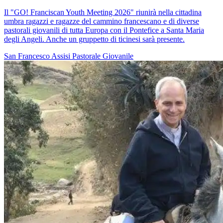
Il "GO! Franciscan Youth Meeting 2026" riunirà nella cittadina
umbra ragazzi e ragazze del cammino francescano e di diverse
pastorali giovanili di tutta Europa con il Pontefice a Santa Maria
degli Angeli. Anche un gruppetto di ticinesi sarà presente.
San Francesco
Assisi
Pastorale Giovanile