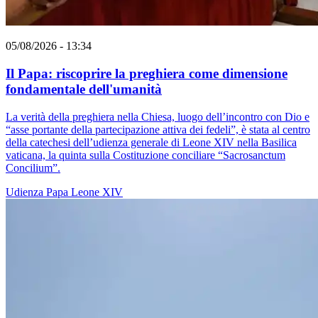
05/08/2026 - 13:34
Il Papa: riscoprire la preghiera come dimensione
fondamentale dell'umanità
La verità della preghiera nella Chiesa, luogo dell’incontro con Dio e
“asse portante della partecipazione attiva dei fedeli”, è stata al centro
della catechesi dell’udienza generale di Leone XIV nella Basilica
vaticana, la quinta sulla Costituzione conciliare “Sacrosanctum
Concilium”.
Udienza
Papa Leone XIV