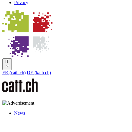
Privacy
IT
FR (cath.ch)
DE (kath.ch)
News