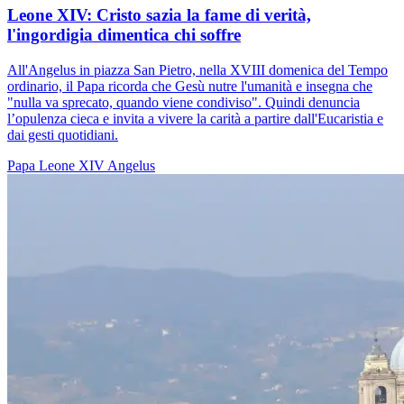
Leone XIV: Cristo sazia la fame di verità,
l'ingordigia dimentica chi soffre
All'Angelus in piazza San Pietro, nella XVIII domenica del Tempo
ordinario, il Papa ricorda che Gesù nutre l'umanità e insegna che
"nulla va sprecato, quando viene condiviso". Quindi denuncia
l’opulenza cieca e invita a vivere la carità a partire dall'Eucaristia e
dai gesti quotidiani.
Papa Leone XIV
Angelus