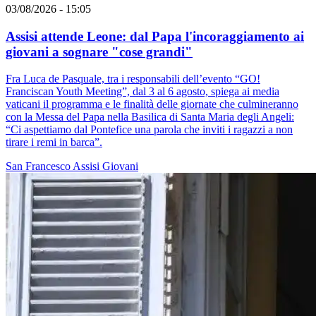
03/08/2026 - 15:05
Assisi attende Leone: dal Papa l'incoraggiamento ai
giovani a sognare "cose grandi"
Fra Luca de Pasquale, tra i responsabili dell’evento “GO!
Franciscan Youth Meeting”, dal 3 al 6 agosto, spiega ai media
vaticani il programma e le finalità delle giornate che culmineranno
con la Messa del Papa nella Basilica di Santa Maria degli Angeli:
“Ci aspettiamo dal Pontefice una parola che inviti i ragazzi a non
tirare i remi in barca”.
San Francesco
Assisi
Giovani