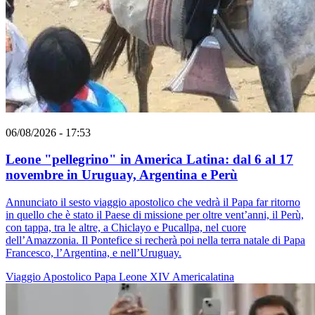
06/08/2026 - 17:53
Leone "pellegrino" in America Latina: dal 6 al 17
novembre in Uruguay, Argentina e Perù
Annunciato il sesto viaggio apostolico che vedrà il Papa far ritorno
in quello che è stato il Paese di missione per oltre vent’anni, il Perù,
con tappa, tra le altre, a Chiclayo e Pucallpa, nel cuore
dell’Amazzonia. Il Pontefice si recherà poi nella terra natale di Papa
Francesco, l’Argentina, e nell’Uruguay.
Viaggio Apostolico
Papa Leone XIV
Americalatina