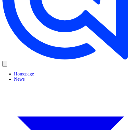
Homepage
News