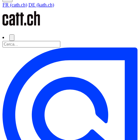
FR (cath.ch)
DE (kath.ch)