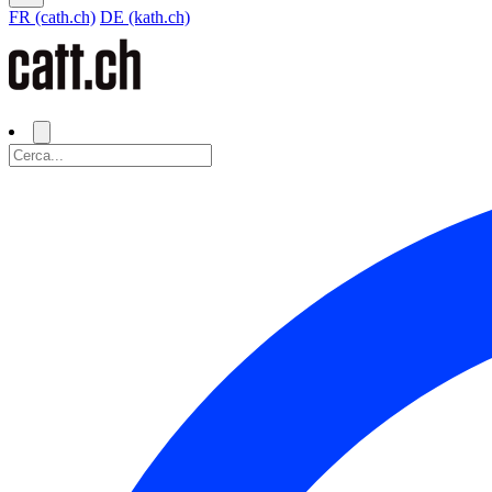
FR (cath.ch)
DE (kath.ch)