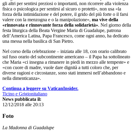
gli altri per sentirsi preziosi o importanti, non ricorrere alla violenza
fisica o psicologica per sentirsi al sicuro o protetti», non usa «la
forza della intimidazione e del potere, il grido del più forte o il farsi
valere con la menzogna e o la manipolazione»,
ma vive della
«rinnovata e rinnovante forza della solidarietà»
. Nel giorno della
festa liturgica della Beata Vergine Maria di Guadalupe, patrona
dell’America Latina, Papa Francesco, come ogni anno, ha dedicato
una messa nella basilica di San Pietro.
Nel corso della celebrazione – iniziata alle 18, con orario calibrato
sul fuso orario del subcontinente americano – il Papa ha sottolineato
che Maria «ci insegna a rimanere in piedi in mezzo alle tempeste» e
«con cuore di madre, vuole dare dignità a tutti coloro che, per
diverse ragioni e circostanze, sono stati immersi nell’abbandono e
nella dimenticanza».
Continua a leggere su VaticanInsider.
Ticino e Grigionitaliano
News pubblicata il:
12/12/2018 alle 20:13
Foto
La Madonna di Guadalupe