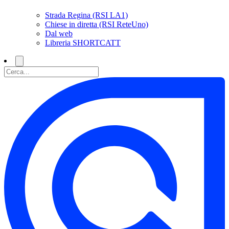
Strada Regina (RSI LA1)
Chiese in diretta (RSI ReteUno)
Dal web
Libreria SHORTCATT