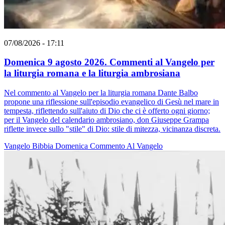
07/08/2026 - 17:11
Domenica 9 agosto 2026. Commenti al Vangelo per
la liturgia romana e la liturgia ambrosiana
Nel commento al Vangelo per la liturgia romana Dante Balbo
propone una riflessione sull'episodio evangelico di Gesù nel mare in
tempesta, riflettendo sull'aiuto di Dio che ci è offerto ogni giorno;
per il Vangelo del calendario ambrosiano, don Giuseppe Grampa
riflette invece sullo "stile" di Dio: stile di mitezza, vicinanza discreta.
Vangelo
Bibbia
Domenica
Commento Al Vangelo