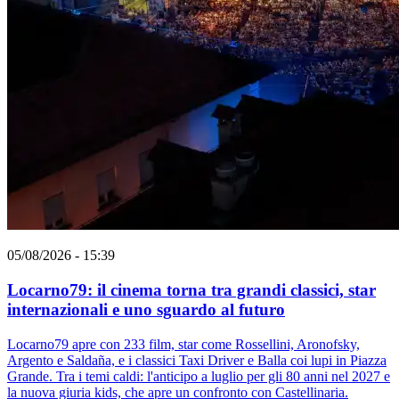
05/08/2026 - 15:39
Locarno79: il cinema torna tra grandi classici, star
internazionali e uno sguardo al futuro
Locarno79 apre con 233 film, star come Rossellini, Aronofsky,
Argento e Saldaña, e i classici Taxi Driver e Balla coi lupi in Piazza
Grande. Tra i temi caldi: l'anticipo a luglio per gli 80 anni nel 2027 e
la nuova giuria kids, che apre un confronto con Castellinaria.