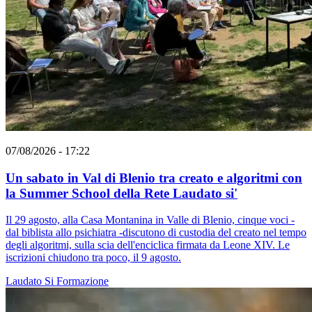
07/08/2026 - 17:22
Un sabato in Val di Blenio tra creato e algoritmi con
la Summer School della Rete Laudato si'
Il 29 agosto, alla Casa Montanina in Valle di Blenio, cinque voci -
dal biblista allo psichiatra -discutono di custodia del creato nel tempo
degli algoritmi, sulla scia dell'enciclica firmata da Leone XIV. Le
iscrizioni chiudono tra poco, il 9 agosto.
Laudato Si
Formazione