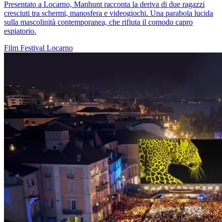
Presentato a Locarno, Manhunt racconta la deriva di due ragazzi
cresciuti tra schermi, manosfera e videogiochi. Una parabola lucida
sulla mascolinità contemporanea, che rifiuta il comodo capro
espiatorio.
Film
Festival
Locarno