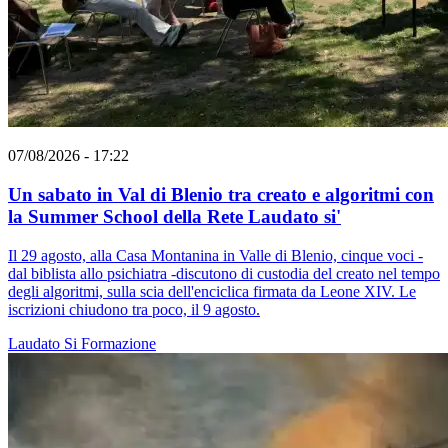
07/08/2026 - 17:22
Un sabato in Val di Blenio tra creato e algoritmi con
la Summer School della Rete Laudato si'
Il 29 agosto, alla Casa Montanina in Valle di Blenio, cinque voci -
dal biblista allo psichiatra -discutono di custodia del creato nel tempo
degli algoritmi, sulla scia dell'enciclica firmata da Leone XIV. Le
iscrizioni chiudono tra poco, il 9 agosto.
Laudato Si
Formazione