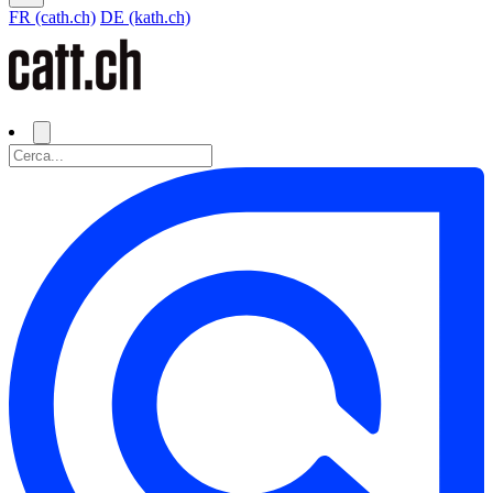
FR (cath.ch)
DE (kath.ch)