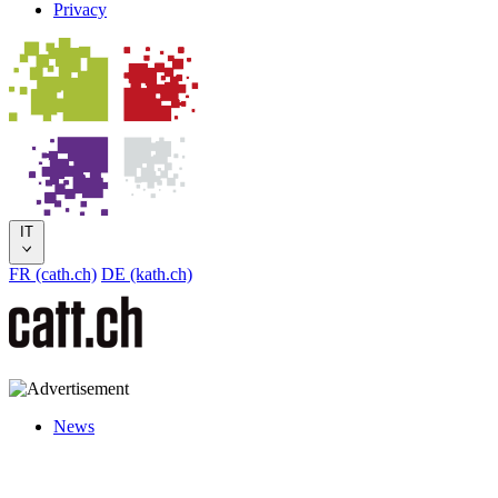
Privacy
IT
FR (cath.ch)
DE (kath.ch)
News