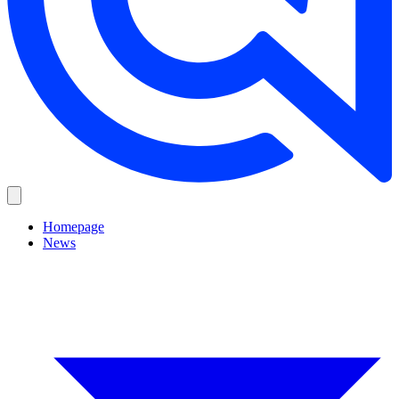
Homepage
News