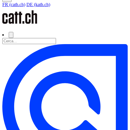
FR (cath.ch)
DE (kath.ch)