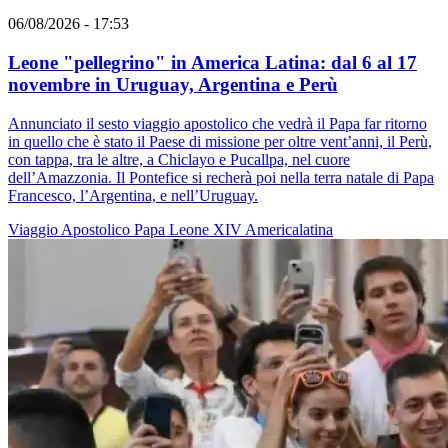
06/08/2026 - 17:53
Leone "pellegrino" in America Latina: dal 6 al 17
novembre in Uruguay, Argentina e Perù
Annunciato il sesto viaggio apostolico che vedrà il Papa far ritorno
in quello che è stato il Paese di missione per oltre vent’anni, il Perù,
con tappa, tra le altre, a Chiclayo e Pucallpa, nel cuore
dell’Amazzonia. Il Pontefice si recherà poi nella terra natale di Papa
Francesco, l’Argentina, e nell’Uruguay.
Viaggio Apostolico
Papa Leone XIV
Americalatina