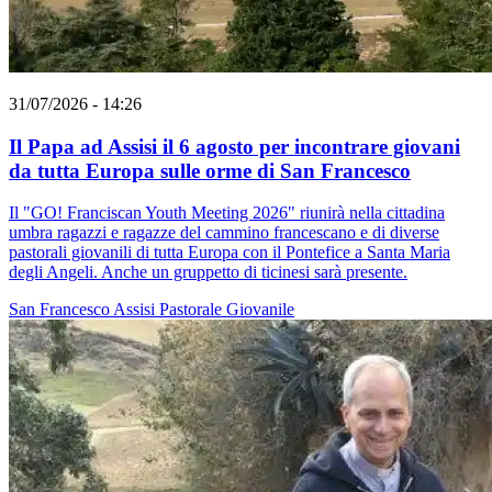
31/07/2026 - 14:26
Il Papa ad Assisi il 6 agosto per incontrare giovani
da tutta Europa sulle orme di San Francesco
Il "GO! Franciscan Youth Meeting 2026" riunirà nella cittadina
umbra ragazzi e ragazze del cammino francescano e di diverse
pastorali giovanili di tutta Europa con il Pontefice a Santa Maria
degli Angeli. Anche un gruppetto di ticinesi sarà presente.
San Francesco
Assisi
Pastorale Giovanile