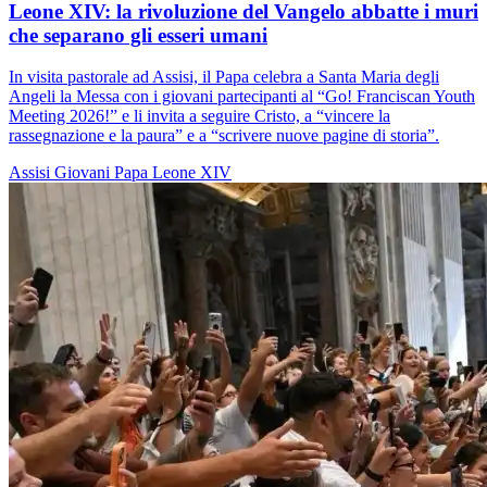
Leone XIV: la rivoluzione del Vangelo abbatte i muri
che separano gli esseri umani
In visita pastorale ad Assisi, il Papa celebra a Santa Maria degli
Angeli la Messa con i giovani partecipanti al “Go! Franciscan Youth
Meeting 2026!” e li invita a seguire Cristo, a “vincere la
rassegnazione e la paura” e a “scrivere nuove pagine di storia”.
Assisi
Giovani
Papa Leone XIV