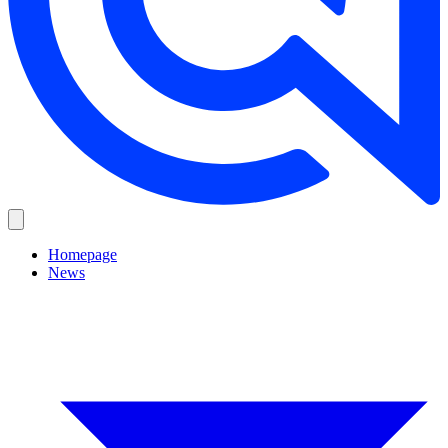
Homepage
News