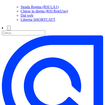
Strada Regina (RSI LA1)
Chiese in diretta (RSI ReteUno)
Dal web
Libreria SHORTCATT