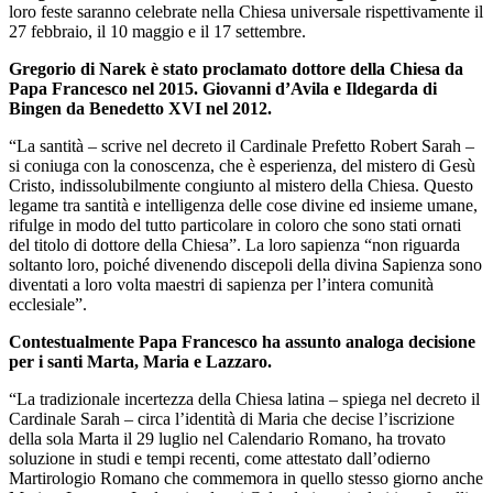
loro feste saranno celebrate nella Chiesa universale rispettivamente il
27 febbraio, il 10 maggio e il 17 settembre.
Gregorio di Narek è stato proclamato dottore della Chiesa da
Papa Francesco nel 2015. Giovanni d’Avila e Ildegarda di
Bingen da Benedetto XVI nel 2012.
“La santità – scrive nel decreto il Cardinale Prefetto Robert Sarah –
si coniuga con la conoscenza, che è esperienza, del mistero di Gesù
Cristo, indissolubilmente congiunto al mistero della Chiesa. Questo
legame tra santità e intelligenza delle cose divine ed insieme umane,
rifulge in modo del tutto particolare in coloro che sono stati ornati
del titolo di dottore della Chiesa”. La loro sapienza “non riguarda
soltanto loro, poiché divenendo discepoli della divina Sapienza sono
diventati a loro volta maestri di sapienza per l’intera comunità
ecclesiale”.
Contestualmente Papa Francesco ha assunto analoga decisione
per i santi Marta, Maria e Lazzaro.
“La tradizionale incertezza della Chiesa latina – spiega nel decreto il
Cardinale Sarah – circa l’identità di Maria che decise l’iscrizione
della sola Marta il 29 luglio nel Calendario Romano, ha trovato
soluzione in studi e tempi recenti, come attestato dall’odierno
Martirologio Romano che commemora in quello stesso giorno anche