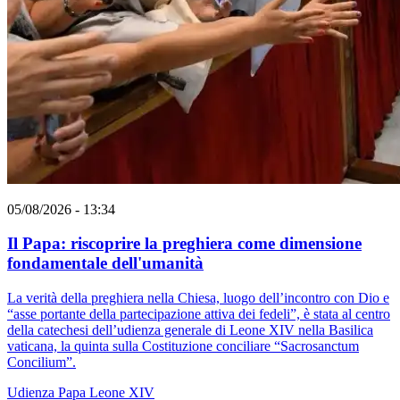
05/08/2026 - 13:34
Il Papa: riscoprire la preghiera come dimensione
fondamentale dell'umanità
La verità della preghiera nella Chiesa, luogo dell’incontro con Dio e
“asse portante della partecipazione attiva dei fedeli”, è stata al centro
della catechesi dell’udienza generale di Leone XIV nella Basilica
vaticana, la quinta sulla Costituzione conciliare “Sacrosanctum
Concilium”.
Udienza
Papa Leone XIV