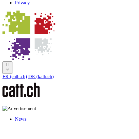
Privacy
IT
FR (cath.ch)
DE (kath.ch)
News