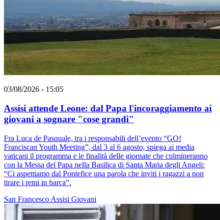
03/08/2026 - 15:05
Assisi attende Leone: dal Papa l'incoraggiamento ai
giovani a sognare "cose grandi"
Fra Luca de Pasquale, tra i responsabili dell’evento “GO!
Franciscan Youth Meeting”, dal 3 al 6 agosto, spiega ai media
vaticani il programma e le finalità delle giornate che culmineranno
con la Messa del Papa nella Basilica di Santa Maria degli Angeli:
“Ci aspettiamo dal Pontefice una parola che inviti i ragazzi a non
tirare i remi in barca”.
San Francesco
Assisi
Giovani