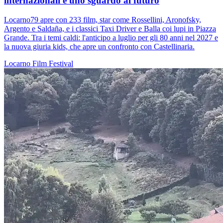
internazionali e uno sguardo al futuro
Locarno79 apre con 233 film, star come Rossellini, Aronofsky,
Argento e Saldaña, e i classici Taxi Driver e Balla coi lupi in Piazza
Grande. Tra i temi caldi: l'anticipo a luglio per gli 80 anni nel 2027 e
la nuova giuria kids, che apre un confronto con Castellinaria.
Locarno
Film
Festival