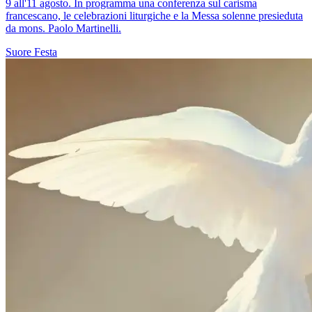
9 all'11 agosto. In programma una conferenza sul carisma
francescano, le celebrazioni liturgiche e la Messa solenne presieduta
da mons. Paolo Martinelli.
Suore
Festa