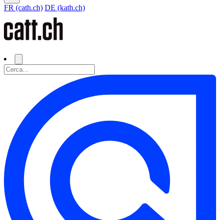
FR (cath.ch)
DE (kath.ch)