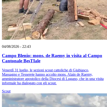
04/08/2026 - 22:43
Campo Blenio: mons. de Raemy in visita al Campo
Cantonale BesTIale
Venerdì 31 luglio, le sezioni scout cattoliche di Giubiasco,
Massagno e Tesserete hanno accolto mons. Alain de Raemy,
amministratore apostolico della Diocesi di Lugano, che in una visita
informale ha dialogato con gli scout.
Scout