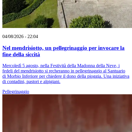
04/08/2026 - 22:04
Nel mendrisiotto, un pellegrinaggio per invocare la
fine della siccità
Mercoledì 5 agosto, nella Festività della Madonna della Neve, i
fedeli del mendrisiotto si recheranno in pellegrinaggio al Santuario
di Morbio Inferiore per chiedere il dono della pioggia. Una iniziativa
di contadini, pastori e alpigiani.
Pellegrinaggio