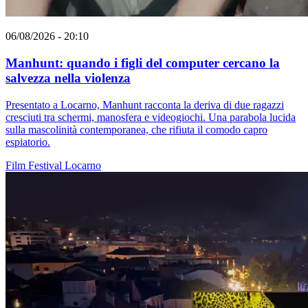
06/08/2026 - 20:10
Manhunt: quando i figli del computer cercano la
salvezza nella violenza
Presentato a Locarno, Manhunt racconta la deriva di due ragazzi
cresciuti tra schermi, manosfera e videogiochi. Una parabola lucida
sulla mascolinità contemporanea, che rifiuta il comodo capro
espiatorio.
Film
Festival
Locarno