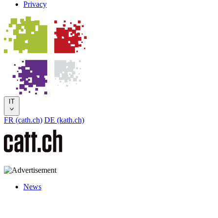
Privacy
IT
FR (cath.ch)
DE (kath.ch)
News