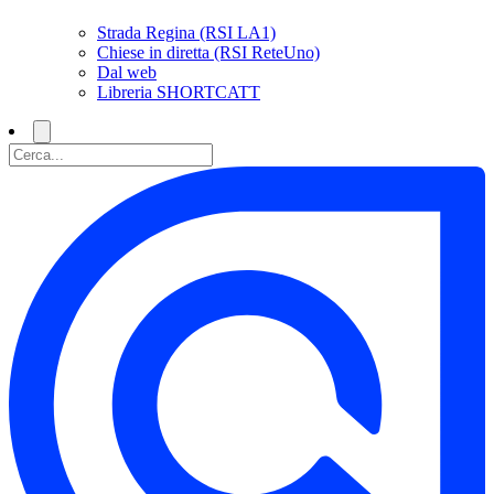
Strada Regina (RSI LA1)
Chiese in diretta (RSI ReteUno)
Dal web
Libreria SHORTCATT