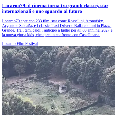
Locarno79: il cinema torna tra grandi classici, star
internazionali e uno sguardo al futuro
Locarno79 apre con 233 film, star come Rossellini, Aronofsky,
Argento e Saldaña, e i classici Taxi Driver e Balla coi lupi in Piazza
Grande. Tra i temi caldi: l'anticipo a luglio per gli 80 anni nel 2027 e
la nuova giuria kids, che apre un confronto con Castellinaria.
Locarno
Film
Festival