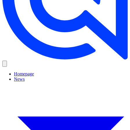
Homepage
News