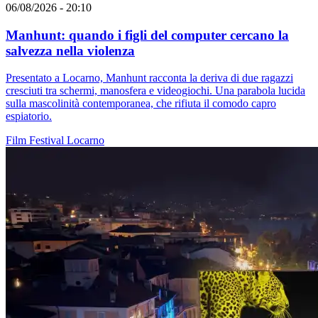
06/08/2026 - 20:10
Manhunt: quando i figli del computer cercano la
salvezza nella violenza
Presentato a Locarno, Manhunt racconta la deriva di due ragazzi
cresciuti tra schermi, manosfera e videogiochi. Una parabola lucida
sulla mascolinità contemporanea, che rifiuta il comodo capro
espiatorio.
Film
Festival
Locarno