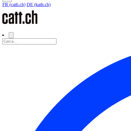
FR (cath.ch)
DE (kath.ch)