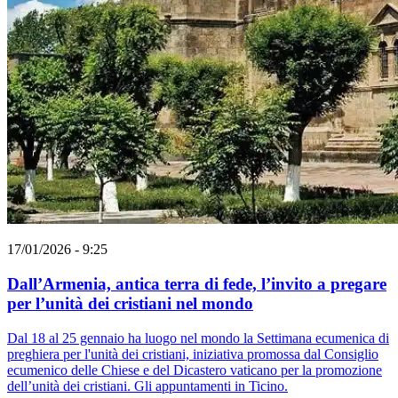
17/01/2026 - 9:25
Dall’Armenia, antica terra di fede, l’invito a pregare
per l’unità dei cristiani nel mondo
Dal 18 al 25 gennaio ha luogo nel mondo la Settimana ecumenica di
preghiera per l'unità dei cristiani, iniziativa promossa dal Consiglio
ecumenico delle Chiese e del Dicastero vaticano per la promozione
dell’unità dei cristiani. Gli appuntamenti in Ticino.