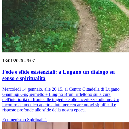
13/01/2026 - 9:07
Fede e sfide esistenziali: a Lugano un dialogo su
senso e spiritualità
Mercoledì 14 gennaio, alle 20.15, al Centro Cittadella di Lugano,
Gianluigi Gugliermetto e Luigino Bruni riflettono sulla cura
dell'interiorità di fronte alle tragedie e alle incertezze odierne. Un
incontro ecumenico aperto a tutti per cercare nuovi significati e
risposte profonde alle sfide della nostra epoca.
Ecumenismo
Spiritualità