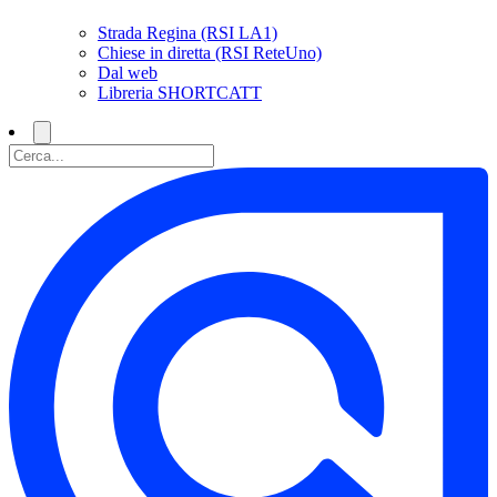
Strada Regina (RSI LA1)
Chiese in diretta (RSI ReteUno)
Dal web
Libreria SHORTCATT