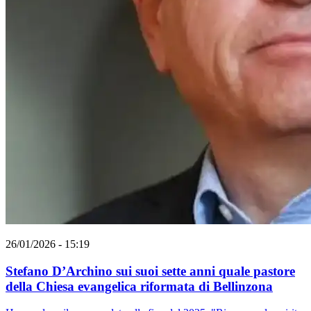
26/01/2026 - 15:19
Stefano D’Archino sui suoi sette anni quale pastore
della Chiesa evangelica riformata di Bellinzona