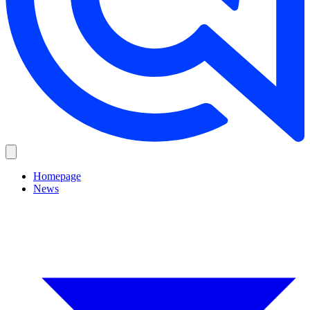
Homepage
News