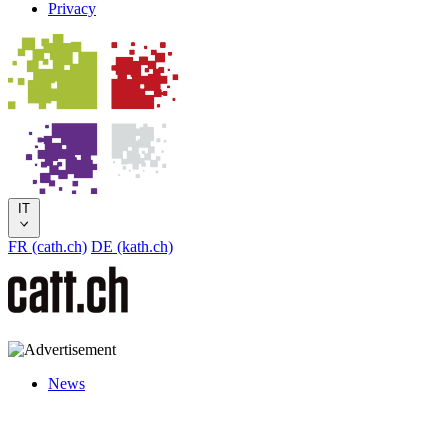
Privacy
IT
FR (cath.ch)
DE (kath.ch)
News