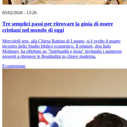
05/02/2026 - 13:26
Tre semplici passi per ritrovare la gioia di essere
cristiani nel mondo di oggi
Mercoledì sera, alla Chiesa Battista di Lugano, si è svolto il quarto
incontro dello Studio biblico ecumenico. Il relatore, don Italo
Molinaro, ha riflettuto su "Spiritualità e gioia" invitando i numerosi
presenti a rileggere le Beatitudini in chiave moderna.
Ecumenismo