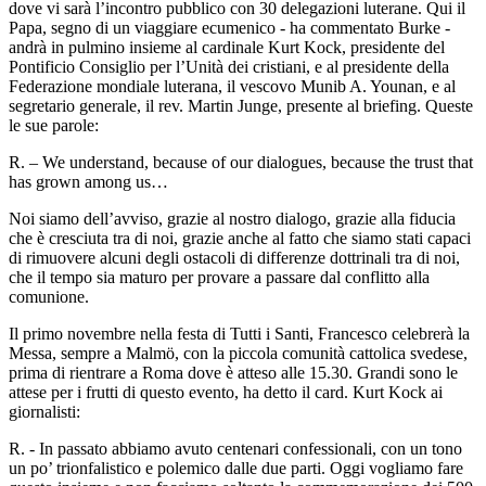
dove vi sarà l’incontro pubblico con 30 delegazioni luterane. Qui il
Papa, segno di un viaggiare ecumenico - ha commentato Burke -
andrà in pulmino insieme al cardinale Kurt Kock, presidente del
Pontificio Consiglio per l’Unità dei cristiani, e al presidente della
Federazione mondiale luterana, il vescovo Munib A. Younan, e al
segretario generale, il rev. Martin Junge, presente al briefing. Queste
le sue parole:
R. – We understand, because of our dialogues, because the trust that
has grown among us…
Noi siamo dell’avviso, grazie al nostro dialogo, grazie alla fiducia
che è cresciuta tra di noi, grazie anche al fatto che siamo stati capaci
di rimuovere alcuni degli ostacoli di differenze dottrinali tra di noi,
che il tempo sia maturo per provare a passare dal conflitto alla
comunione.
Il primo novembre nella festa di Tutti i Santi, Francesco celebrerà la
Messa, sempre a Malmö, con la piccola comunità cattolica svedese,
prima di rientrare a Roma dove è atteso alle 15.30. Grandi sono le
attese per i frutti di questo evento, ha detto il card. Kurt Kock ai
giornalisti:
R. - In passato abbiamo avuto centenari confessionali, con un tono
un po’ trionfalistico e polemico dalle due parti. Oggi vogliamo fare