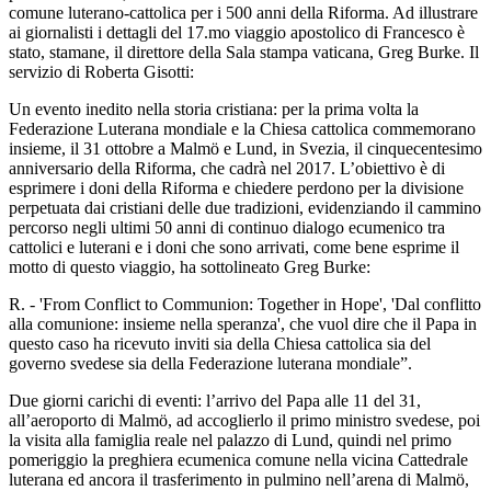
comune luterano-cattolica per i 500 anni della Riforma. Ad illustrare
ai giornalisti i dettagli del 17.mo viaggio apostolico di Francesco è
stato, stamane, il direttore della Sala stampa vaticana, Greg Burke. Il
servizio di Roberta Gisotti:
Un evento inedito nella storia cristiana: per la prima volta la
Federazione Luterana mondiale e la Chiesa cattolica commemorano
insieme, il 31 ottobre a Malmö e Lund, in Svezia, il cinquecentesimo
anniversario della Riforma, che cadrà nel 2017. L’obiettivo è di
esprimere i doni della Riforma e chiedere perdono per la divisione
perpetuata dai cristiani delle due tradizioni, evidenziando il cammino
percorso negli ultimi 50 anni di continuo dialogo ecumenico tra
cattolici e luterani e i doni che sono arrivati, come bene esprime il
motto di questo viaggio, ha sottolineato Greg Burke:
R. - 'From Conflict to Communion: Together in Hope', 'Dal conflitto
alla comunione: insieme nella speranza', che vuol dire che il Papa in
questo caso ha ricevuto inviti sia della Chiesa cattolica sia del
governo svedese sia della Federazione luterana mondiale”.
Due giorni carichi di eventi: l’arrivo del Papa alle 11 del 31,
all’aeroporto di Malmö, ad accoglierlo il primo ministro svedese, poi
la visita alla famiglia reale nel palazzo di Lund, quindi nel primo
pomeriggio la preghiera ecumenica comune nella vicina Cattedrale
luterana ed ancora il trasferimento in pulmino nell’arena di Malmö,