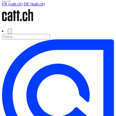
FR (cath.ch)
DE (kath.ch)