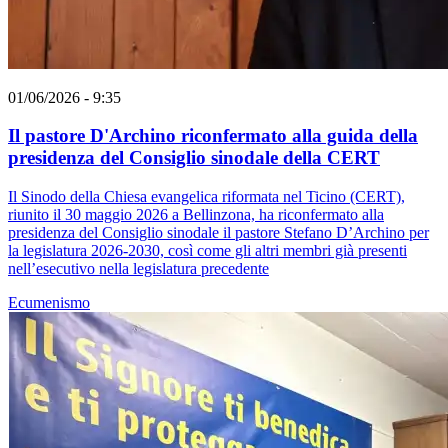
01/06/2026 - 9:35
Il pastore D'Archino riconfermato alla guida della
presidenza del Consiglio sinodale della CERT
Il Sinodo della Chiesa evangelica riformata nel Ticino (CERT),
riunito il 30 maggio 2026 a Bellinzona, ha riconfermato alla
presidenza del Consiglio sinodale il pastore Stefano D’Archino per
la legislatura 2026-2030, così come gli altri membri già presenti
nell’esecutivo nella legislatura precedente
Ecumenismo