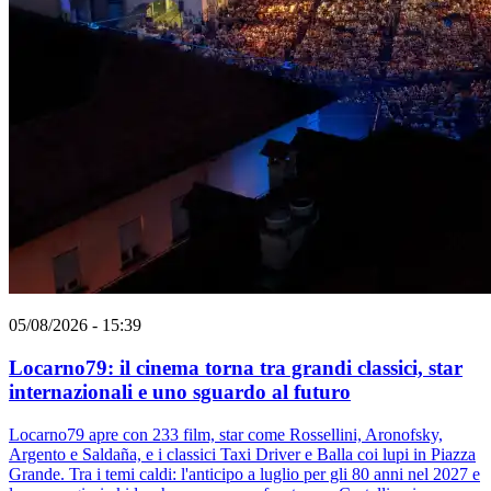
05/08/2026 - 15:39
Locarno79: il cinema torna tra grandi classici, star
internazionali e uno sguardo al futuro
Locarno79 apre con 233 film, star come Rossellini, Aronofsky,
Argento e Saldaña, e i classici Taxi Driver e Balla coi lupi in Piazza
Grande. Tra i temi caldi: l'anticipo a luglio per gli 80 anni nel 2027 e