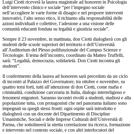
Luigi Ciotti riceverà la laurea magistrale ad honorem in Psicologia
dell’intervento clinico e sociale “per l’impegno sociale
nell’accogliere le varie forme di disagio e nel proporre interventi
innovativi, l’alto senso etico, il richiamo alla responsabilità delle
azioni individuali e collettive, l’adesione a una visione delle
comunità educanti fondata su legalità e giustizia sociale”.
Sempre il 23 novembre, in mattinata, don Ciotti dialogherà con gli
studenti delle scuole superiori del territorio e dell’Università
all’Auditorium del Plesso polifunzionale del Campus Scienze e
Tecnologie. Il tema dell’incontro, coordinato da Matteo Truffelli,
sarà: “Legalità, democrazia, solidarietà. Don Ciotti incontra gli
studenti”.
Il conferimento della laurea ad honorem sarà preceduto da un ciclo
di incontri al Palazzo del Governatore, tra ottobre e novembre, su
quattro temi forti, tutti all’attenzione di don Ciotti, come mafia e
criminalità, condizione carceraria in Italia, dialogo interreligioso e
fenomeni migratori. Saranno incontri rivolti a studenti, studiosi e alla
popolazione tutta, con protagonisti che nel panorama italiano sono
impegnati su quegli stessi fronti: ogni ospite sarà introdotto e
dialogherà con un docente del Dipartimento di Discipline
Umanistiche, Sociali e delle Imprese Culturali dell’Università di
Parma, che sottolineerà la stretta correlazione tra ricerca, formazione
e intervento nel contesto sociale, e con altri interlocutori del