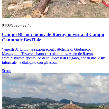
04/08/2026 - 22:43
Campo Blenio: mons. de Raemy in visita al Campo
Cantonale BesTIale
Venerdì 31 luglio, le sezioni scout cattoliche di Giubiasco,
Massagno e Tesserete hanno accolto mons. Alain de Raemy,
amministratore apostolico della Diocesi di Lugano, che in una visita
informale ha dialogato con gli scout.
Scout