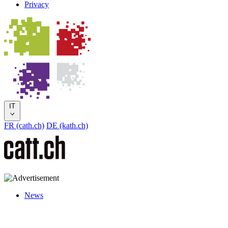
Privacy
IT
FR (cath.ch)
DE (kath.ch)
News