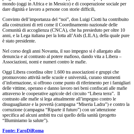
mondo (oggi in Africa e in Messico) e di cooperazione sociale per
dare dignità e lavoro a persone con storie difficili,
Convinto dell’importanza del “noi”, don Luigi Ciotti ha contribuito
alla costruzioni di reti come il Coordinamento nazionale delle
Comunità di accoglienza (CNCA), che ha presieduto per oltre 10
anni, e la Lega italiana per la lotta all’Aids (LILA), della quale pure
è stato presidente.
Nel corso degli anni Novanta, il suo impegno si è allargato alla
denuncia e al contrasto al potere mafioso, dando vita a Libera –
Associazioni, nomi e numeri contro le mafie.
Oggi Libera coordina oltre 1.600 tra associazioni e gruppi che
promuovono attività nelle scuole e università, curano strumenti
d’informazione, si offrono come punto di riferimento per i famigliari
delle vittime, operano e danno lavoro nei beni confiscati alle mafie
attraverso le cooperative agricole del circuito “Libera terra”. Il
contrasto alle mafie si lega attualmente all’impegno contro le
disuguaglianze e la povertà (campagna “Miseria Ladra”) e contro la
corruzione (campagna “Riparte il futuro”) con un’attenzione
specifica ad alcuni ambiti tra cui quello della sanità (progetto
“Illuminiamo la salute”).
Fonte: FaroDiRoma