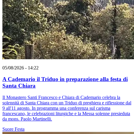
05/08/2026 - 14:22
A Cademario il Triduo in preparazione alla festa di
Santa Chiara
Il Monastero Santi Francesco e Chiara di Cademario celebra la
solennità di Santa Chiara con un Triduo di preghiera e riflessione dal
9 all'11 agosto. In programma una conferenza sul carisma
francescano, le celebrazioni liturgiche e la Messa solenne presieduta
da mons. Paolo Martinelli.
Suore
Festa