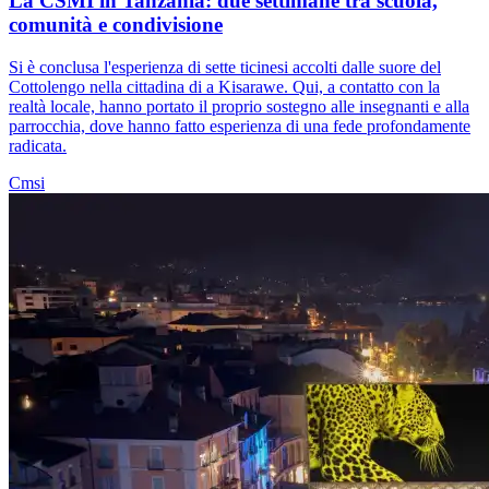
La CSMI in Tanzania: due settimane tra scuola,
comunità e condivisione
Si è conclusa l'esperienza di sette ticinesi accolti dalle suore del
Cottolengo nella cittadina di a Kisarawe. Qui, a contatto con la
realtà locale, hanno portato il proprio sostegno alle insegnanti e alla
parrocchia, dove hanno fatto esperienza di una fede profondamente
radicata.
Cmsi