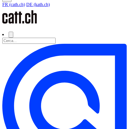
FR (cath.ch)
DE (kath.ch)