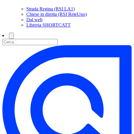
Strada Regina (RSI LA1)
Chiese in diretta (RSI ReteUno)
Dal web
Libreria SHORTCATT