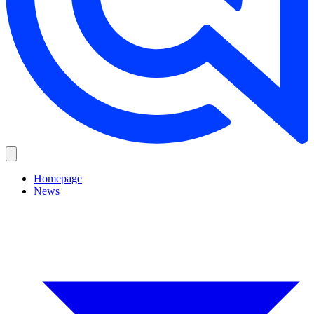
Homepage
News