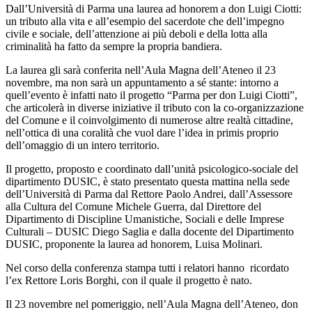
Dall’Università di Parma una laurea ad honorem a don Luigi Ciotti:
un tributo alla vita e all’esempio del sacerdote che dell’impegno
civile e sociale, dell’attenzione ai più deboli e della lotta alla
criminalità ha fatto da sempre la propria bandiera.
La laurea gli sarà conferita nell’Aula Magna dell’Ateneo il 23
novembre, ma non sarà un appuntamento a sé stante: intorno a
quell’evento è infatti nato il progetto “Parma per don Luigi Ciotti”,
che articolerà in diverse iniziative il tributo con la co-organizzazione
del Comune e il coinvolgimento di numerose altre realtà cittadine,
nell’ottica di una coralità che vuol dare l’idea in primis proprio
dell’omaggio di un intero territorio.
Il progetto, proposto e coordinato dall’unità psicologico-sociale del
dipartimento DUSIC, è stato presentato questa mattina nella sede
dell’Università di Parma dal Rettore Paolo Andrei, dall’Assessore
alla Cultura del Comune Michele Guerra, dal Direttore del
Dipartimento di Discipline Umanistiche, Sociali e delle Imprese
Culturali – DUSIC Diego Saglia e dalla docente del Dipartimento
DUSIC, proponente la laurea ad honorem, Luisa Molinari.
Nel corso della conferenza stampa tutti i relatori hanno ricordato
l’ex Rettore Loris Borghi, con il quale il progetto è nato.
Il 23 novembre nel pomeriggio, nell’Aula Magna dell’Ateneo, don