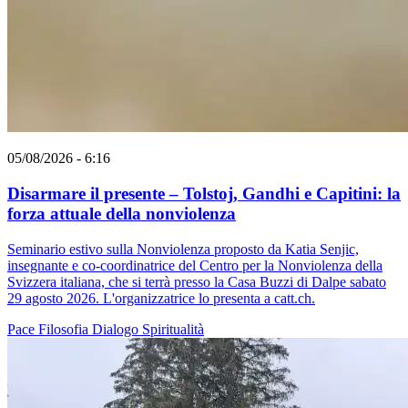
05/08/2026 - 6:16
Disarmare il presente – Tolstoj, Gandhi e Capitini: la
forza attuale della nonviolenza
Seminario estivo sulla Nonviolenza proposto da Katia Senjic,
insegnante e co-coordinatrice del Centro per la Nonviolenza della
Svizzera italiana, che si terrà presso la Casa Buzzi di Dalpe sabato
29 agosto 2026. L'organizzatrice lo presenta a catt.ch.
Pace
Filosofia
Dialogo
Spiritualità