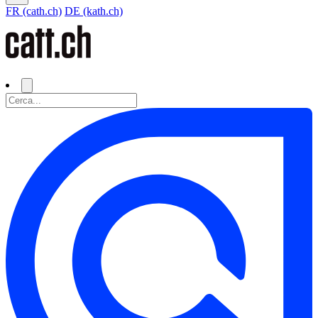
FR (cath.ch)
DE (kath.ch)