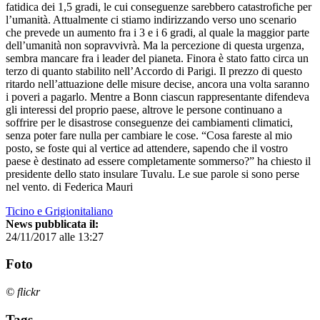
fatidica dei 1,5 gradi, le cui conseguenze sarebbero catastrofiche per
l’umanità. Attualmente ci stiamo indirizzando verso uno scenario
che prevede un aumento fra i 3 e i 6 gradi, al quale la maggior parte
dell’umanità non sopravvivrà. Ma la percezione di questa urgenza,
sembra mancare fra i leader del pianeta. Finora è stato fatto circa un
terzo di quanto stabilito nell’Accordo di Parigi. Il prezzo di questo
ritardo nell’attuazione delle misure decise, ancora una volta saranno
i poveri a pagarlo. Mentre a Bonn ciascun rappresentante difendeva
gli interessi del proprio paese, altrove le persone continuano a
soffrire per le disastrose conseguenze dei cambiamenti climatici,
senza poter fare nulla per cambiare le cose. “Cosa fareste al mio
posto, se foste qui al vertice ad attendere, sapendo che il vostro
paese è destinato ad essere completamente sommerso?” ha chiesto il
presidente dello stato insulare Tuvalu. Le sue parole si sono perse
nel vento. di Federica Mauri
Ticino e Grigionitaliano
News pubblicata il:
24/11/2017 alle 13:27
Foto
© flickr
Tags