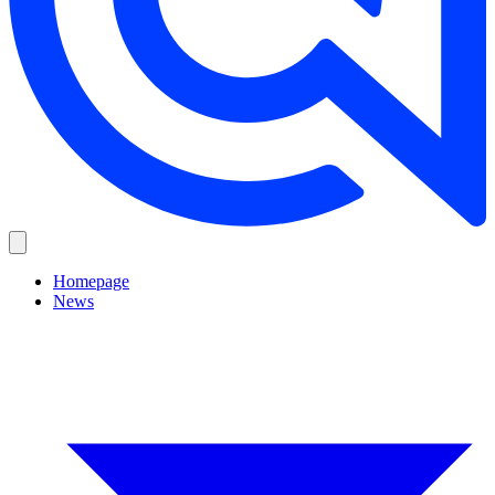
Homepage
News