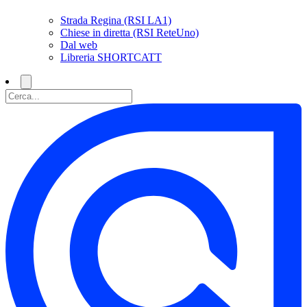
Strada Regina (RSI LA1)
Chiese in diretta (RSI ReteUno)
Dal web
Libreria SHORTCATT