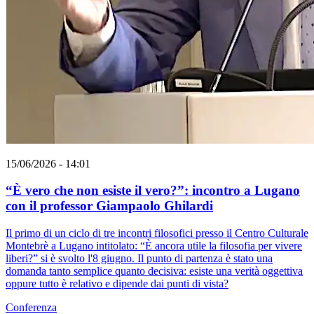
15/06/2026 - 14:01
“È vero che non esiste il vero?”: incontro a Lugano
con il professor Giampaolo Ghilardi
Il primo di un ciclo di tre incontri filosofici presso il Centro Culturale
Montebrè a Lugano intitolato: “È ancora utile la filosofia per vivere
liberi?” si è svolto l'8 giugno. Il punto di partenza è stato una
domanda tanto semplice quanto decisiva: esiste una verità oggettiva
oppure tutto è relativo e dipende dai punti di vista?
Conferenza