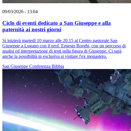
09/03/2026 - 13:04
Ciclo di eventi dedicato a San Giuseppe e alla
paternità ai nostri giorni
Si inizierà martedì 10 marzo alle 20.15 al Centro pastorale San
Giuseppe a Lugano con il prof. Ernesto Borghi, con un percorso di
analisi ed interpretazione di testi sulla figura di Giuseppe. Ci sarà
anche la possibilità in esclusiva si visitare l'ex monastero.
San Giuseppe
Conferenza
Bibbia