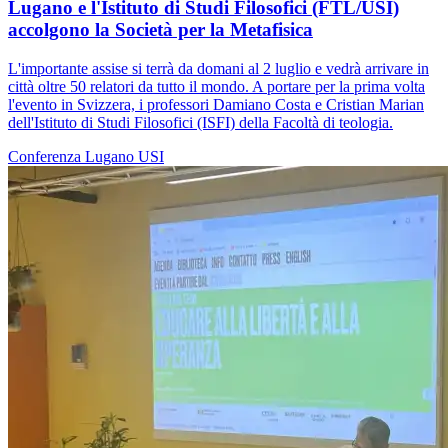
Lugano e l'Istituto di Studi Filosofici (FTL/USI)
accolgono la Società per la Metafisica
L'importante assise si terrà da domani al 2 luglio e vedrà arrivare in
città oltre 50 relatori da tutto il mondo. A portare per la prima volta
l'evento in Svizzera, i professori Damiano Costa e Cristian Marian
dell'Istituto di Studi Filosofici (ISFI) della Facoltà di teologia.
Conferenza
Lugano
USI