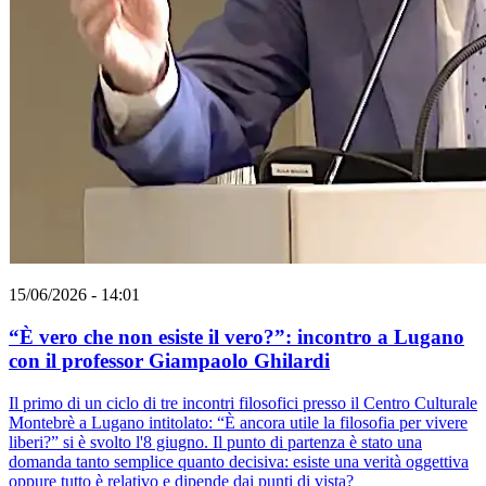
15/06/2026 - 14:01
“È vero che non esiste il vero?”: incontro a Lugano
con il professor Giampaolo Ghilardi
Il primo di un ciclo di tre incontri filosofici presso il Centro Culturale
Montebrè a Lugano intitolato: “È ancora utile la filosofia per vivere
liberi?” si è svolto l'8 giugno. Il punto di partenza è stato una
domanda tanto semplice quanto decisiva: esiste una verità oggettiva
oppure tutto è relativo e dipende dai punti di vista?