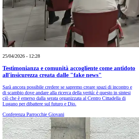
25/04/2026 - 12:28
Testimonianza e comunità accogliente come antidoto
all'insicurezza creata dalle "fake news"
Sarà ancora possibile credere se sapremo creare spazi di incontro e
di scambio dove andare alla ricerca della verità: è questo in sintesi
ciò che è emerso dalla serata organizzata al Centro Cittadella di
Lugano per dibattere sul futuro e Dio.
Conferenza
Parrocchie
Giovani