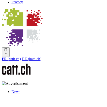
Privacy
IT
FR (cath.ch)
DE (kath.ch)
News