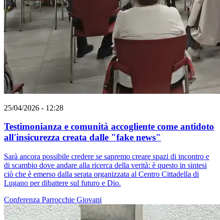
25/04/2026 - 12:28
Testimonianza e comunità accogliente come antidoto
all'insicurezza creata dalle "fake news"
Sarà ancora possibile credere se sapremo creare spazi di incontro e
di scambio dove andare alla ricerca della verità: è questo in sintesi
ciò che è emerso dalla serata organizzata al Centro Cittadella di
Lugano per dibattere sul futuro e Dio.
Conferenza
Parrocchie
Giovani