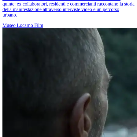
quinte: ex collaboratori, residenti e commercianti raccontano la storia
della manifestazione attraverso interviste video e un percorso
urbano.
Museo
Locarno
Film