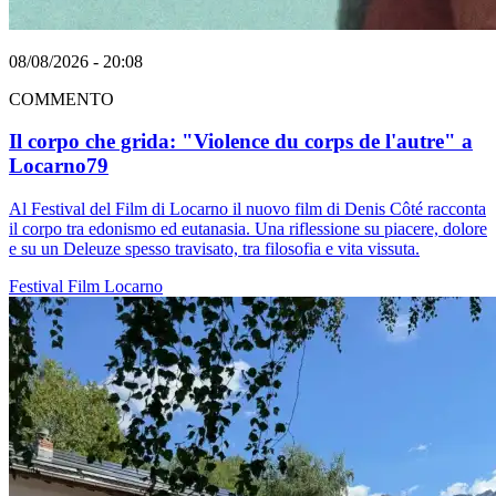
08/08/2026 - 20:08
COMMENTO
Il corpo che grida: "Violence du corps de l'autre" a
Locarno79
Al Festival del Film di Locarno il nuovo film di Denis Côté racconta
il corpo tra edonismo ed eutanasia. Una riflessione su piacere, dolore
e su un Deleuze spesso travisato, tra filosofia e vita vissuta.
Festival
Film
Locarno