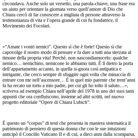
circondava. Anche solo un versetto, una parola-chiave, una frase era
un aiuto per orientare la giornata verso quell’amore di Dio che
Chiara cercò di far conoscere a migliaia di persone attraverso la
testimonianza di vita e l’opera grande di cui fu fondatrice, il
Movimento dei Focolari.
«“Amate i vostri nemici”. Questo sì che è forte! Questo sì che
capovolge il nostro modo di pensare e fa dare a tutti una sterzata al
timone della propria vita! Perché, non nascondiamocelo: qualche
nemico… nemichino, nemicone lo abbiamo tutti. È lì dietro la porta
dell’appartamento accanto, in quella si-gnora così antipatica e
intrigante, che cerco sempre di sfuggire ogni volta che minaccia di
entrare con me nell’ascensore… È in quel mio parente che trent’anni
fa ha recato un torto a mio padre, per cui gli ho tolto il saluto…»,
scriveva ad esempio Chiara nell’aprile del 1978 in uno dei suoi tanti
appunti che ora confluiscono, insieme ad altri scritti, nel nuovo
progetto editoriale “Opere di Chiara Lubich”.
È questo un “corpus” di testi che presenta in maniera sistematica il
patrimonio di pensiero di questa donna che con le sue intuizioni
anticipò il Concilio Vaticano II e di cui, a dieci anni dalla scomparsa,