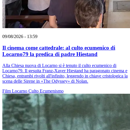
09/08/2026 - 13:59
Il cinema come cattedrale: al culto ecumenico di
Locarno79 la predica di padre Hiestand
Alla Chiesa nuova di Locarno si è tenuto il culto ecumenico di
Locarno79. Il gesuita Franz-Xaver Hiestand ha paragonato cinema e
Chiesa, entrambi rivolti all'infinito, leggendo in chiave cristologica la
scena delle Sirene in «The Odyssey» di Nolan.
Film
Locarno
Culto
Ecumenismo