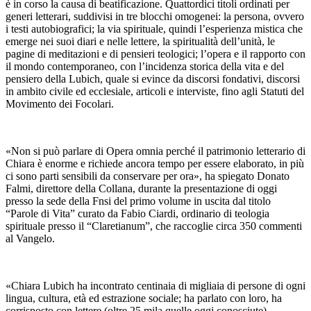
è in corso la causa di beatificazione. Quattordici titoli ordinati per
generi letterari, suddivisi in tre blocchi omogenei: la persona, ovvero
i testi autobiografici; la via spirituale, quindi l’esperienza mistica che
emerge nei suoi diari e nelle lettere, la spiritualità dell’unità, le
pagine di meditazioni e di pensieri teologici; l’opera e il rapporto con
il mondo contemporaneo, con l’incidenza storica della vita e del
pensiero della Lubich, quale si evince da discorsi fondativi, discorsi
in ambito civile ed ecclesiale, articoli e interviste, fino agli Statuti del
Movimento dei Focolari.
«Non si può parlare di Opera omnia perché il patrimonio letterario di
Chiara è enorme e richiede ancora tempo per essere elaborato, in più
ci sono parti sensibili da conservare per ora», ha spiegato Donato
Falmi, direttore della Collana, durante la presentazione di oggi
presso la sede della Fnsi del primo volume in uscita dal titolo
“Parole di Vita” curato da Fabio Ciardi, ordinario di teologia
spirituale presso il “Claretianum”, che raccoglie circa 350 commenti
al Vangelo.
«Chiara Lubich ha incontrato centinaia di migliaia di persone di ogni
lingua, cultura, età ed estrazione sociale; ha parlato con loro, ha
corrisposto con lettere (oltre 25 mila quelle oggi conosciute),