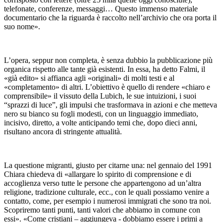
telefonate, conferenze, messaggi… Questo immenso materiale
documentario che la riguarda è raccolto nell’archivio che ora porta il
suo nome».
L’opera, seppur non completa, è senza dubbio la pubblicazione più
organica rispetto alle tante già esistenti. In essa, ha detto Falmi, il
«già edito» si affianca agli «originali» di molti testi e al
«completamento» di altri. L’obiettivo è quello di rendere «chiaro e
comprensibile» il vissuto della Lubich, le sue intuizioni, i suoi
“sprazzi di luce”, gli impulsi che trasformava in azioni e che metteva
nero su bianco su fogli modesti, con un linguaggio immediato,
incisivo, diretto, a volte anticipando temi che, dopo dieci anni,
risultano ancora di stringente attualità.
La questione migranti, giusto per citarne una: nel gennaio del 1991
Chiara chiedeva di «allargare lo spirito di comprensione e di
accoglienza verso tutte le persone che appartengono ad un’altra
religione, tradizione culturale, ecc., con le quali possiamo venire a
contatto, come, per esempio i numerosi immigrati che sono tra noi.
Scopriremo tanti punti, tanti valori che abbiamo in comune con
essi». «Come cristiani – aggiungeva - dobbiamo essere i primi a