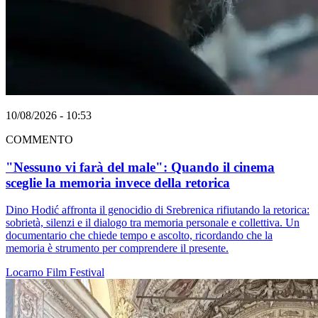
10/08/2026 - 10:53
COMMENTO
"Nessuno vi farà del male": Quando il cinema
sceglie la memoria invece della retorica
Dino Hodić affronta il genocidio di Srebrenica rifiutando la retorica:
sobrietà, silenzi e il dialogo tra memoria personale e collettiva. Un
documentario che chiede tempo e ascolto, ricordando che la
memoria è strumento per comprendere il presente.
Locarno
Film
Festival