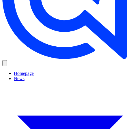
Homepage
News