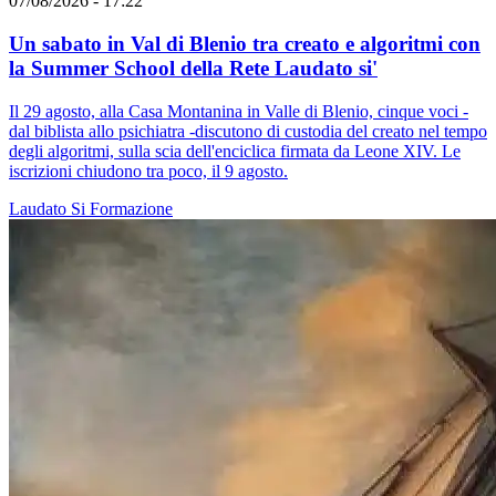
07/08/2026 - 17:22
Un sabato in Val di Blenio tra creato e algoritmi con
la Summer School della Rete Laudato si'
Il 29 agosto, alla Casa Montanina in Valle di Blenio, cinque voci -
dal biblista allo psichiatra -discutono di custodia del creato nel tempo
degli algoritmi, sulla scia dell'enciclica firmata da Leone XIV. Le
iscrizioni chiudono tra poco, il 9 agosto.
Laudato Si
Formazione