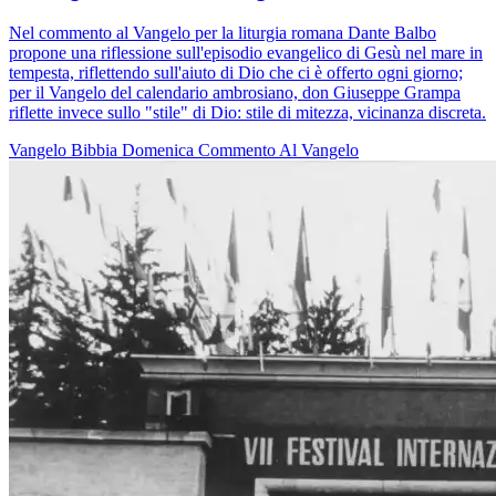
Nel commento al Vangelo per la liturgia romana Dante Balbo
propone una riflessione sull'episodio evangelico di Gesù nel mare in
tempesta, riflettendo sull'aiuto di Dio che ci è offerto ogni giorno;
per il Vangelo del calendario ambrosiano, don Giuseppe Grampa
riflette invece sullo "stile" di Dio: stile di mitezza, vicinanza discreta.
Vangelo
Bibbia
Domenica
Commento Al Vangelo