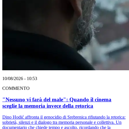
10/08/2026 - 10:53
COMMENTO
"Nessuno vi farà del male": Quando il cinema
sceglie la memoria invece della retorica
Dino Hodić affronta il genocidio di Srebrenica rifiutando la retorica:
sobrietà, silenzi e il dialogo tra memoria personale e collettiva. Un
documentario che chiede tempo e ascolto, ricordando che la