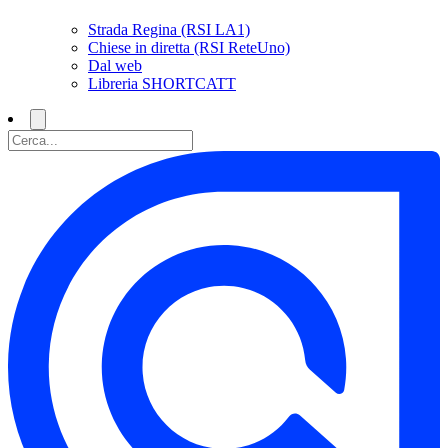
Strada Regina (RSI LA1)
Chiese in diretta (RSI ReteUno)
Dal web
Libreria SHORTCATT