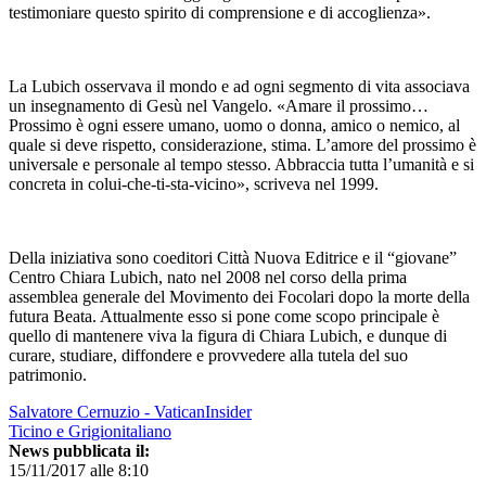
testimoniare questo spirito di comprensione e di accoglienza».
La Lubich osservava il mondo e ad ogni segmento di vita associava
un insegnamento di Gesù nel Vangelo. «Amare il prossimo…
Prossimo è ogni essere umano, uomo o donna, amico o nemico, al
quale si deve rispetto, considerazione, stima. L’amore del prossimo è
universale e personale al tempo stesso. Abbraccia tutta l’umanità e si
concreta in colui-che-ti-sta-vicino», scriveva nel 1999.
Della iniziativa sono coeditori Città Nuova Editrice e il “giovane”
Centro Chiara Lubich, nato nel 2008 nel corso della prima
assemblea generale del Movimento dei Focolari dopo la morte della
futura Beata. Attualmente esso si pone come scopo principale è
quello di mantenere viva la figura di Chiara Lubich, e dunque di
curare, studiare, diffondere e provvedere alla tutela del suo
patrimonio.
Salvatore Cernuzio - VaticanInsider
Ticino e Grigionitaliano
News pubblicata il:
15/11/2017 alle 8:10