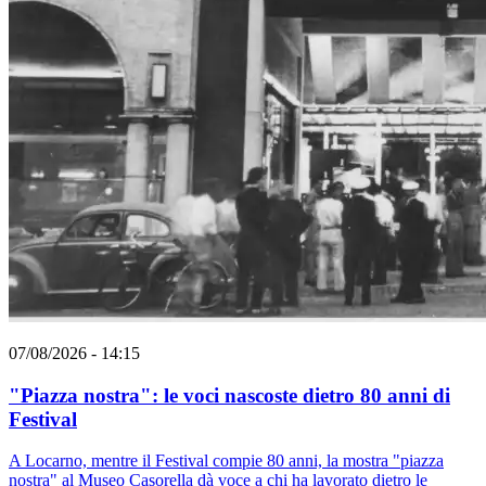
07/08/2026 - 14:15
"Piazza nostra": le voci nascoste dietro 80 anni di
Festival
A Locarno, mentre il Festival compie 80 anni, la mostra "piazza
nostra" al Museo Casorella dà voce a chi ha lavorato dietro le