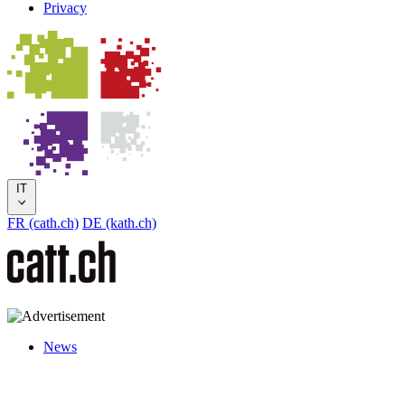
Privacy
IT
FR (cath.ch)
DE (kath.ch)
News