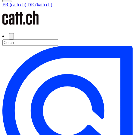
FR (cath.ch)
DE (kath.ch)