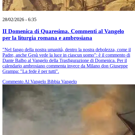
28/02/2026 - 6:35
II Domenica di Quaresima. Commenti al Vangelo
per la liturgia romana e ambrosiana
"Nel fango della nostra umanità, dentro la nostra debolezza, come il
Padre, anche Gesù vede la luce in ciascun uomo": è il commento di
Dante Balbo al Vangelo della Trasfigurazione di Domenica. Per il
calendario ambrosiano commenta invece da Milano don Giuseppe
Grampa: "La fede è per tutti".
Commento Al Vangelo
Bibbia
Vangelo