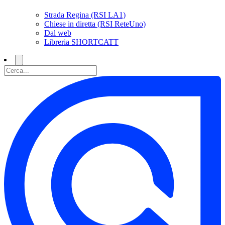
Strada Regina (RSI LA1)
Chiese in diretta (RSI ReteUno)
Dal web
Libreria SHORTCATT