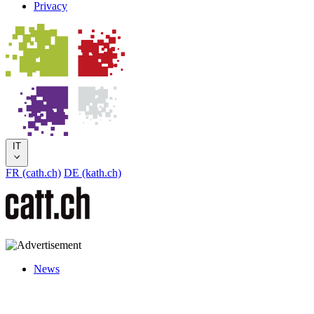
Privacy
IT
FR (cath.ch)
DE (kath.ch)
News