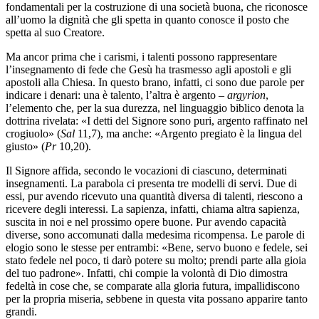
fondamentali per la costruzione di una società buona, che riconosce
all’uomo la dignità che gli spetta in quanto conosce il posto che
spetta al suo Creatore.
Ma ancor prima che i carismi, i talenti possono rappresentare
l’insegnamento di fede che Gesù ha trasmesso agli apostoli e gli
apostoli alla Chiesa. In questo brano, infatti, ci sono due parole per
indicare i denari: una è talento, l’altra è argento –
argyrion
,
l’elemento che, per la sua durezza, nel linguaggio biblico denota la
dottrina rivelata: «I detti del Signore sono puri, argento raffinato nel
crogiuolo» (
Sal
11,7), ma anche: «Argento pregiato è la lingua del
giusto» (
Pr
10,20).
Il Signore affida, secondo le vocazioni di ciascuno, determinati
insegnamenti. La parabola ci presenta tre modelli di servi. Due di
essi, pur avendo ricevuto una quantità diversa di talenti, riescono a
ricevere degli interessi. La sapienza, infatti, chiama altra sapienza,
suscita in noi e nel prossimo opere buone. Pur avendo capacità
diverse, sono accomunati dalla medesima ricompensa. Le parole di
elogio sono le stesse per entrambi: «Bene, servo buono e fedele, sei
stato fedele nel poco, ti darò potere su molto; prendi parte alla gioia
del tuo padrone». Infatti, chi compie la volontà di Dio dimostra
fedeltà in cose che, se comparate alla gloria futura, impallidiscono
per la propria miseria, sebbene in questa vita possano apparire tanto
grandi.