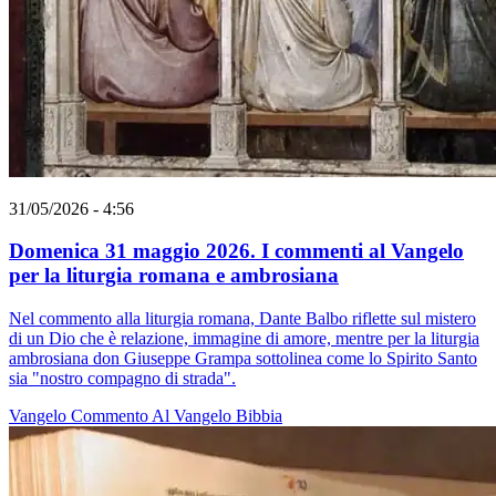
31/05/2026 - 4:56
Domenica 31 maggio 2026. I commenti al Vangelo
per la liturgia romana e ambrosiana
Nel commento alla liturgia romana, Dante Balbo riflette sul mistero
di un Dio che è relazione, immagine di amore, mentre per la liturgia
ambrosiana don Giuseppe Grampa sottolinea come lo Spirito Santo
sia "nostro compagno di strada".
Vangelo
Commento Al Vangelo
Bibbia