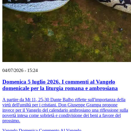
04/07/2026 - 15:24
Domenica 5 luglio 2026. I commenti al Vangelo
domenicale per la liturgia romana e ambrosiana
A partire da Mt 11, 25-30 Dante Balbo riflette sull'importanza della
virtù dell'umiltà per i cristiani. Don Giuseppe Grampa propone
invece per il Vangelo del calendario ambrosiano una riflessione sulla
povertà intesa come sobrietà e condivisione dei beni a favore del
prossimo.
Vangelo
Domenica
Commento Al Vangelo