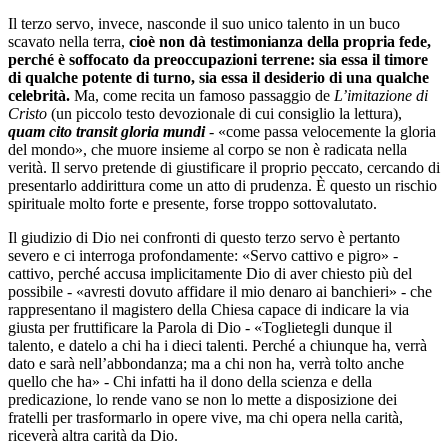
Il terzo servo, invece, nasconde il suo unico talento in un buco
scavato nella terra,
cioè non dà testimonianza della propria fede,
perché è soffocato da preoccupazioni terrene: sia essa il timore
di qualche potente di turno, sia essa il desiderio di una qualche
celebrità.
Ma, come recita un famoso passaggio de
L’imitazione di
Cristo
(un piccolo testo devozionale di cui consiglio la lettura),
quam cito transit gloria mundi
- «come passa velocemente la gloria
del mondo», che muore insieme al corpo se non è radicata nella
verità. Il servo pretende di giustificare il proprio peccato, cercando di
presentarlo addirittura come un atto di prudenza. È questo un rischio
spirituale molto forte e presente, forse troppo sottovalutato.
Il giudizio di Dio nei confronti di questo terzo servo è pertanto
severo e ci interroga profondamente: «Servo cattivo e pigro» -
cattivo, perché accusa implicitamente Dio di aver chiesto più del
possibile - «avresti dovuto affidare il mio denaro ai banchieri» - che
rappresentano il magistero della Chiesa capace di indicare la via
giusta per fruttificare la Parola di Dio - «Toglietegli dunque il
talento, e datelo a chi ha i dieci talenti. Perché a chiunque ha, verrà
dato e sarà nell’abbondanza; ma a chi non ha, verrà tolto anche
quello che ha» - Chi infatti ha il dono della scienza e della
predicazione, lo rende vano se non lo mette a disposizione dei
fratelli per trasformarlo in opere vive, ma chi opera nella carità,
riceverà altra carità da Dio.