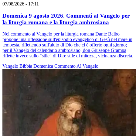
07/08/2026 - 17:11
Domenica 9 agosto 2026. Commenti al Vangelo per
la liturgia romana e la liturgia ambrosiana
Nel commento al Vangelo per la liturgia romana Dante Balbo
propone una riflessione sull'episodio evangelico di Gesù nel mare in
tempesta, riflettendo sull'aiuto di Dio che ci è offerto ogni giorno;
per il Vangelo del calendario ambrosiano, don Giuseppe Grampa
riflette invece sullo "stile" di Dio: stile di mitezza, vicinanza discreta.
Vangelo
Bibbia
Domenica
Commento Al Vangelo