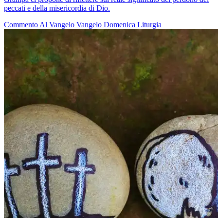
peccati e della misericordia di Dio.
Commento Al Vangelo
Vangelo
Domenica
Liturgia