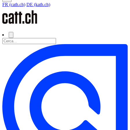
FR (cath.ch)
DE (kath.ch)