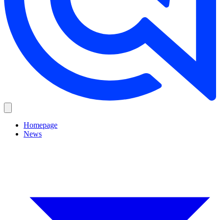
Homepage
News