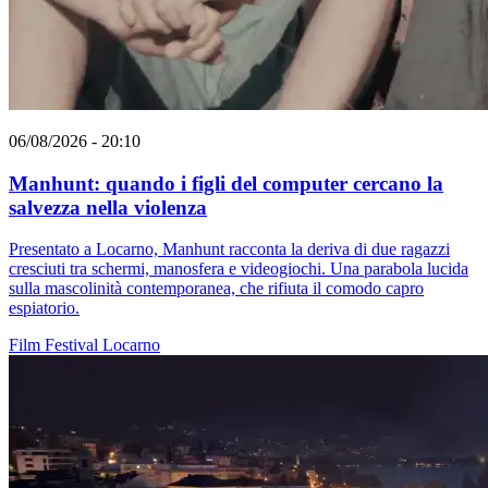
06/08/2026 - 20:10
Manhunt: quando i figli del computer cercano la
salvezza nella violenza
Presentato a Locarno, Manhunt racconta la deriva di due ragazzi
cresciuti tra schermi, manosfera e videogiochi. Una parabola lucida
sulla mascolinità contemporanea, che rifiuta il comodo capro
espiatorio.
Film
Festival
Locarno