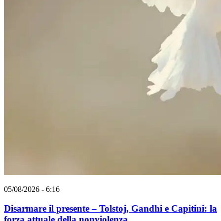
05/08/2026 - 6:16
Disarmare il presente – Tolstoj, Gandhi e Capitini: la
forza attuale della nonviolenza