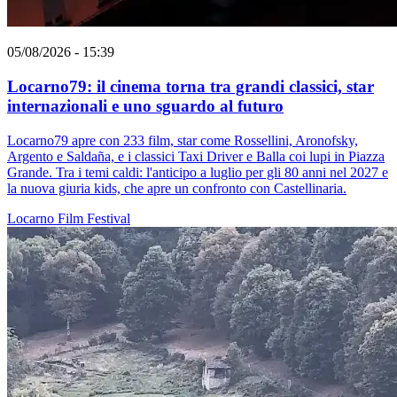
05/08/2026 - 15:39
Locarno79: il cinema torna tra grandi classici, star
internazionali e uno sguardo al futuro
Locarno79 apre con 233 film, star come Rossellini, Aronofsky,
Argento e Saldaña, e i classici Taxi Driver e Balla coi lupi in Piazza
Grande. Tra i temi caldi: l'anticipo a luglio per gli 80 anni nel 2027 e
la nuova giuria kids, che apre un confronto con Castellinaria.
Locarno
Film
Festival