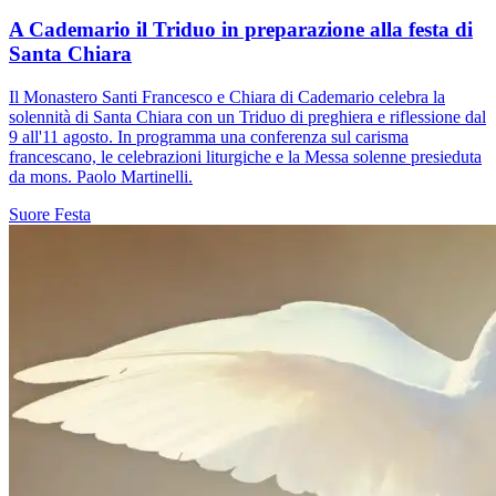
A Cademario il Triduo in preparazione alla festa di
Santa Chiara
Il Monastero Santi Francesco e Chiara di Cademario celebra la
solennità di Santa Chiara con un Triduo di preghiera e riflessione dal
9 all'11 agosto. In programma una conferenza sul carisma
francescano, le celebrazioni liturgiche e la Messa solenne presieduta
da mons. Paolo Martinelli.
Suore
Festa