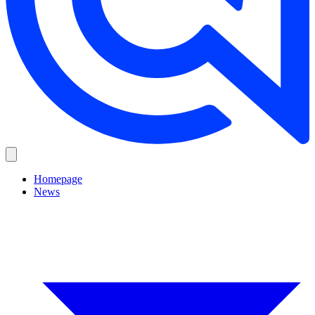
Homepage
News