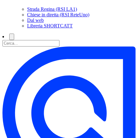
Strada Regina (RSI LA1)
Chiese in diretta (RSI ReteUno)
Dal web
Libreria SHORTCATT