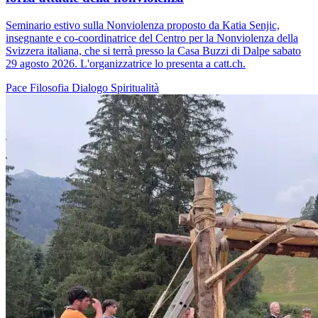
Seminario estivo sulla Nonviolenza proposto da Katia Senjic,
insegnante e co-coordinatrice del Centro per la Nonviolenza della
Svizzera italiana, che si terrà presso la Casa Buzzi di Dalpe sabato
29 agosto 2026. L'organizzatrice lo presenta a catt.ch.
Pace
Filosofia
Dialogo
Spiritualità