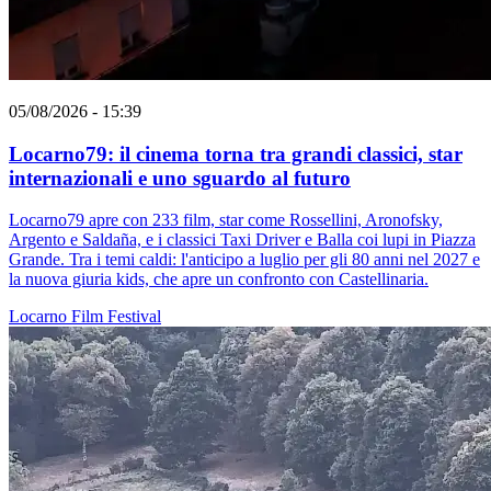
05/08/2026 - 15:39
Locarno79: il cinema torna tra grandi classici, star
internazionali e uno sguardo al futuro
Locarno79 apre con 233 film, star come Rossellini, Aronofsky,
Argento e Saldaña, e i classici Taxi Driver e Balla coi lupi in Piazza
Grande. Tra i temi caldi: l'anticipo a luglio per gli 80 anni nel 2027 e
la nuova giuria kids, che apre un confronto con Castellinaria.
Locarno
Film
Festival