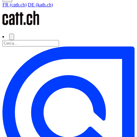
FR (cath.ch)
DE (kath.ch)