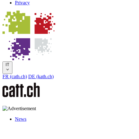
Privacy
IT
FR (cath.ch)
DE (kath.ch)
News