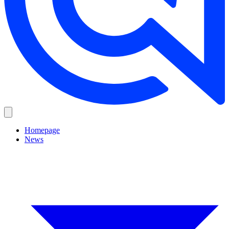
Homepage
News