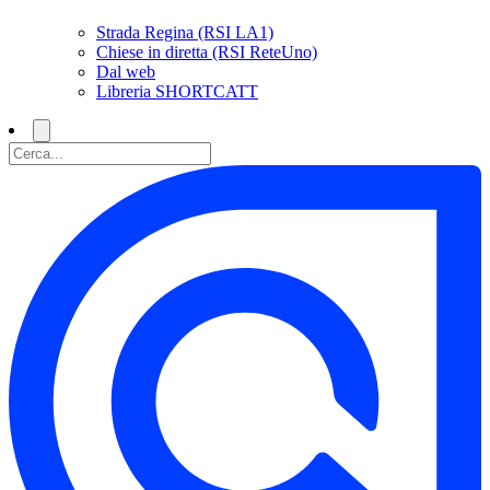
Strada Regina (RSI LA1)
Chiese in diretta (RSI ReteUno)
Dal web
Libreria SHORTCATT