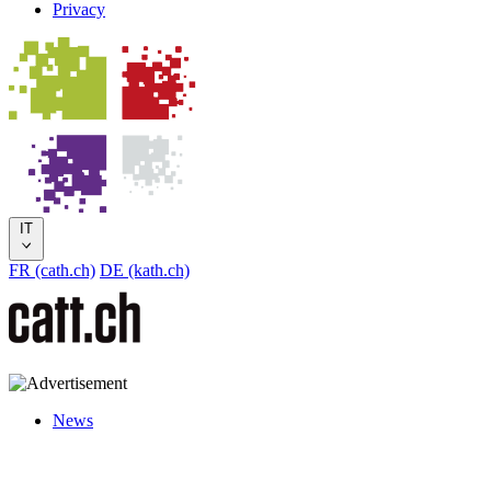
Privacy
IT
FR (cath.ch)
DE (kath.ch)
News