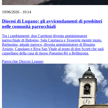
19/06/2026 - 10:14
Diocesi di Lugano: gli avvicendamenti di presbiteri
nelle comunità parrocchiali
Tra i cambiamenti, don Carettoni diventa amministratore
parrocchiale di Bidogno, Sala Capriasca e Tesserete mentre mons.
Barlassina, attuale parroco, diventa amministratore di Brusino
Arsizio, Capolago e Riva San Vitale al posto di don Scorti che sarà
cappellano della casa di riposo Paganini-Rè a Bellinzona.
Parrocchie
Diocesi Lugano