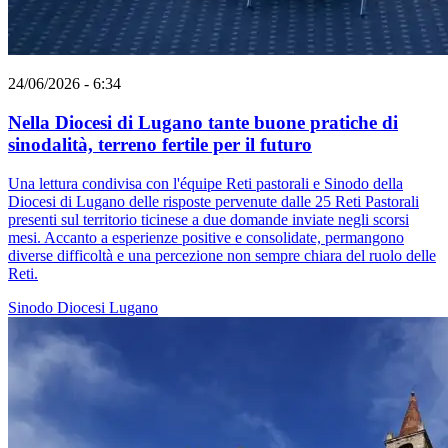
24/06/2026 - 6:34
Nella Diocesi di Lugano tante buone pratiche di
sinodalità, terreno fertile per il futuro
Una lettura condivisa con l'équipe Reti pastorali e Sinodo della
Diocesi di Lugano delle risposte pervenute dalle 25 Reti Pastorali
presenti sul territorio ticinese a due domande inviate negli scorsi
mesi. Accanto a esperienze positive e consolidate, permangono
diverse difficoltà e una percezione non sempre chiara del ruolo delle
Reti.
Sinodo
Diocesi Lugano