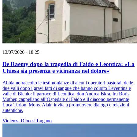
13/07/2026 - 18:25
De Raemy dopo la tragedia di Faido e Leontica: «La
Chiesa sia presenza e vicinanza nel dolore»
Abbiamo raccolto le testimonianze di alcuni operatori pastorali delle
due valli dopo i gravi fatti di sangue che hanno colpito Leventina e
valle di Blenio: il parroco di Leontica, don Andrea Iskra, fra Boris
Muther, cappellano all’Ospedale di Faido e il diacono permanente
Luca Turlon. Mons. Alain invita a promuovere dialogo e relazioni
autentiche.
Violenza
Diocesi Lugano