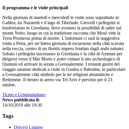
Il programma e le visite principali
Nella giornata di martedì e mercoledì le visite sono soprattutto in
Galilea, tra Nazareth e il lago di Tiberiade. Giovedì i pellegrini si
trasferiranno in Giordania, dove avranno la possibilità di salire sul
monte Nebo, luogo in cui la tradizione racconta che Mosè vide la
Terra Promessa prima di morire. L'indomani ci sarà la suggestiva
visita a Petra, per un’intera giornata di escursione nella città scavata
nella roccia, centro di un florido impero fondato dagli arabi nabatei.
Sabato i pellegrini lasceranno la Giordania e la città di Amman per
dirigersi verso il Mar Morto e poter visitare il sito archeologico di
Qumran ed arrivare in serata a Gerusalemme. I restanti giorni del
viaggio saranno dedicati a visite in Giudea e Palestina, in particolare
a Gerusalemme città simbolo per le tre religioni abramitiche e
Betlemme. Il rientro in aereo via Tel Aviv è previsto per il 23
ottobre.
Ticino e Grigionitaliano
News pubblicata il:
14/10/2019 alle 19:30
Tags
Diocesi Lugano