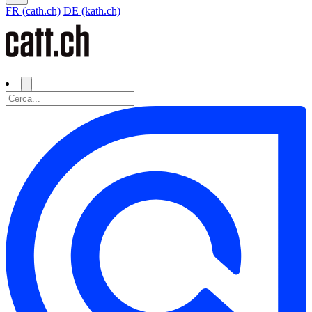
FR (cath.ch)
DE (kath.ch)