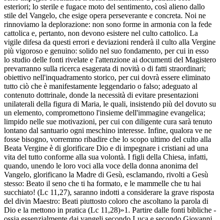
esteriori; lo sterile e fugace moto del sentimento, così alieno dallo
stile del Vangelo, che esige opera perseverante e concreta. Noi ne
rinnoviamo la deplorazione: non sono forme in armonia con la fede
cattolica e, pertanto, non devono esistere nel culto cattolico. La
vigile difesa da questi errori e deviazioni renderà il culto alla Vergine
più vigoroso e genuino: solido nel suo fondamento, per cui in esso
lo studio delle fonti rivelate e l'attenzione ai documenti del Magistero
prevarranno sulla ricerca esagerata di novità o di fatti straordinari;
obiettivo nell'inquadramento storico, per cui dovrà essere eliminato
tutto ciò che è manifestamente leggendario o falso; adeguato al
contenuto dottrinale, donde la necessità di evitare presentazioni
unilaterali della figura di Maria, le quali, insistendo più del dovuto su
un elemento, compromettono l'insieme dell'immagine evangelica;
limpido nelle sue motivazioni, per cui con diligente cura sarà tenuto
lontano dal santuario ogni meschino interesse. Infine, qualora ve ne
fosse bisogno, vorremmo ribadire che lo scopo ultimo del culto alla
Beata Vergine è di glorificare Dio e di impegnare i cristiani ad una
vita del tutto conforme alla sua volontà. I figli della Chiesa, infatti,
quando, unendo le loro voci alla voce della donna anonima del
Vangelo, glorificano la Madre di Gesù, esclamando, rivolti a Gesù
stesso: Beato il seno che ti ha formato, e le mammelle che tu hai
succhiato! (Lc 11,27), saranno indotti a considerare la grave risposta
del divin Maestro: Beati piuttosto coloro che ascoltano la parola di
Dio e la mettono in pratica (Lc 11,28)»1. Partire dalle fonti bibliche -
ossia essenzialmente dai vangeli secondo Luca e secondo Giovanni