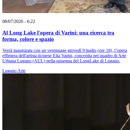
08/07/2026 - 6:22
Al Long Lake l'opera di Varini: una ricerca tra
forma, colore e spazio
Verrà inaugurata con un vernissage giovedì 9 luglio (ore 18), l’opera
effimera dell'artista ticinese Elia Varini, concepita nel quadro di Arte
Urbana Lugano (AUL) nella rassegna del LongLake di Lugano.
Lugano
Arte