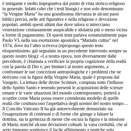
è intrigante e molto impegnativa dal punto di vista storico-religioso
in generale. Infatti colei che i testi liturgici e non solo denominano
“la Vergine Maria” ha una grandissima rilevanza in alcuni passi
biblici precisi, nelle arti figurative e nella religione e devozione
popolari, ambiti questi ultimi due dove talora si intrecciano
venerazione cristianamente auspicabile e idolatria più o meno vicina
a forme di paganesimo. Di questi temi parlava sostanzialmente papa
Paolo VI, nella sua esortazione apostolica “Marialis cultus” nel
1974, dove tra l‘altro scriveva (ripropongo questo testo
eloquentissimo, già segnalato in un precedente intervento sempre su
questo nostro blog): «La nostra epoca, non diversamente dalle
precedenti, è chiamata a verificare la propria cognizione della realtà
con la parola di Dio e, per limitarci al nostro argomento, a
confrontare le sue concezioni antropologiche e i problemi che ne
derivano con la figura della Vergine Maria, quale è proposta dal
Vangelo. La lettura delle divine Scritture, compiuta sotto l'influsso
dello Spirito Santo e tenendo presenti le acquisizioni delle scienze
umane e le varie situazioni del mondo contemporaneo, porterà a
scoprire come Maria possa essere considerata modello di quelle
realtà che costituiscono l'aspettativa degli uomini del nostro tempo…
Il Concilio Vaticano II ha già autorevolmente denunziato sia
l'esagerazione di contenuti o di forme che giunge a falsare la
dottrina, sia la grettezza di mente che oscura la figura e la missione
di Maria; nonché alcune deviazioni cultuali: la vana credulità, che al
serio impegno sostituisce il facile affidamento a pratiche solo