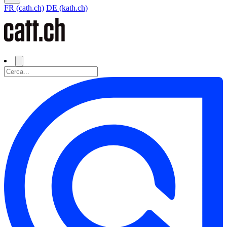
FR (cath.ch)
DE (kath.ch)