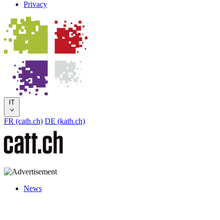
Privacy
IT
FR (cath.ch)
DE (kath.ch)
News