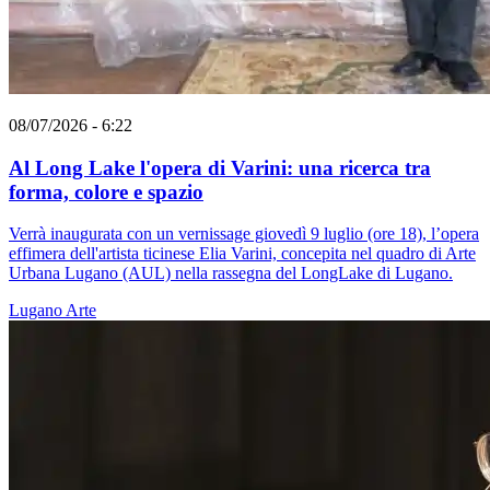
08/07/2026 - 6:22
Al Long Lake l'opera di Varini: una ricerca tra
forma, colore e spazio
Verrà inaugurata con un vernissage giovedì 9 luglio (ore 18), l’opera
effimera dell'artista ticinese Elia Varini, concepita nel quadro di Arte
Urbana Lugano (AUL) nella rassegna del LongLake di Lugano.
Lugano
Arte