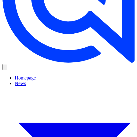
Homepage
News