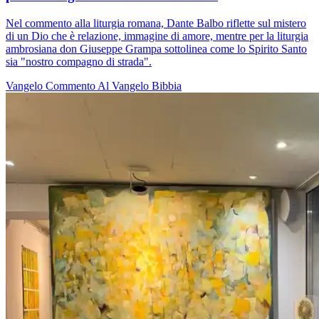
Nel commento alla liturgia romana, Dante Balbo riflette sul mistero
di un Dio che è relazione, immagine di amore, mentre per la liturgia
ambrosiana don Giuseppe Grampa sottolinea come lo Spirito Santo
sia "nostro compagno di strada".
Vangelo
Commento Al Vangelo
Bibbia