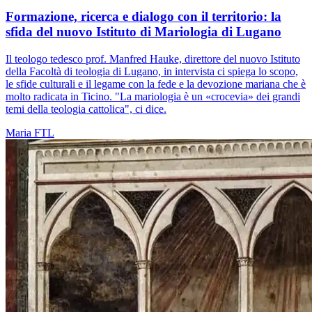
Formazione, ricerca e dialogo con il territorio: la
sfida del nuovo Istituto di Mariologia di Lugano
Il teologo tedesco prof. Manfred Hauke, direttore del nuovo Istituto
della Facoltà di teologia di Lugano, in intervista ci spiega lo scopo,
le sfide culturali e il legame con la fede e la devozione mariana che è
molto radicata in Ticino. "La mariologia è un «crocevia» dei grandi
temi della teologia cattolica", ci dice.
Maria
FTL