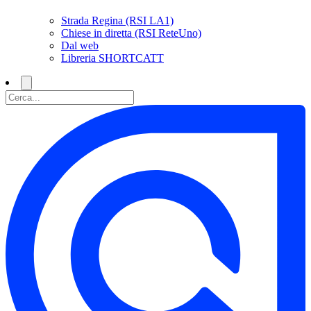
Strada Regina (RSI LA1)
Chiese in diretta (RSI ReteUno)
Dal web
Libreria SHORTCATT