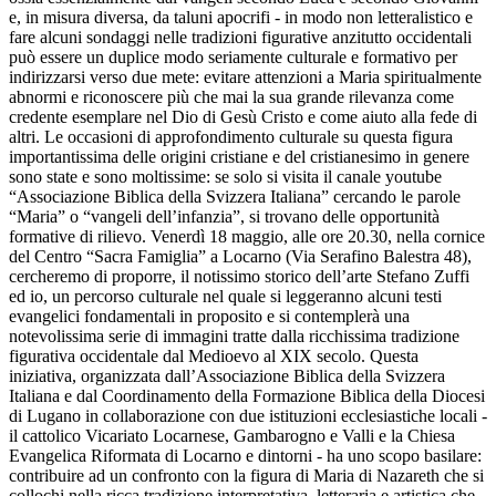
e, in misura diversa, da taluni apocrifi - in modo non letteralistico e
fare alcuni sondaggi nelle tradizioni figurative anzitutto occidentali
può essere un duplice modo seriamente culturale e formativo per
indirizzarsi verso due mete: evitare attenzioni a Maria spiritualmente
abnormi e riconoscere più che mai la sua grande rilevanza come
credente esemplare nel Dio di Gesù Cristo e come aiuto alla fede di
altri. Le occasioni di approfondimento culturale su questa figura
importantissima delle origini cristiane e del cristianesimo in genere
sono state e sono moltissime: se solo si visita il canale youtube
“Associazione Biblica della Svizzera Italiana” cercando le parole
“Maria” o “vangeli dell’infanzia”, si trovano delle opportunità
formative di rilievo. Venerdì 18 maggio, alle ore 20.30, nella cornice
del Centro “Sacra Famiglia” a Locarno (Via Serafino Balestra 48),
cercheremo di proporre, il notissimo storico dell’arte Stefano Zuffi
ed io, un percorso culturale nel quale si leggeranno alcuni testi
evangelici fondamentali in proposito e si contemplerà una
notevolissima serie di immagini tratte dalla ricchissima tradizione
figurativa occidentale dal Medioevo al XIX secolo. Questa
iniziativa, organizzata dall’Associazione Biblica della Svizzera
Italiana e dal Coordinamento della Formazione Biblica della Diocesi
di Lugano in collaborazione con due istituzioni ecclesiastiche locali -
il cattolico Vicariato Locarnese, Gambarogno e Valli e la Chiesa
Evangelica Riformata di Locarno e dintorni - ha uno scopo basilare:
contribuire ad un confronto con la figura di Maria di Nazareth che si
collochi nella ricca tradizione interpretativa, letteraria e artistica che