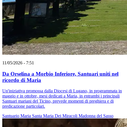
11/05/2026 - 7:51
Da Orselina a Morbio Inferiore, Santuari uniti nel
ricordo di Maria
Un'iniziativa promossa dalla Diocesi di Lugano, in programmata in
maggio e in ottobre, mesi dedicati a Maria, in entrambi i principali
Santuari mariani del Ticino, prevede momenti di preghiera e di
predicazione particolari.
Santuario
Maria
Santa Maria Dei Miracoli
Madonna del Sasso