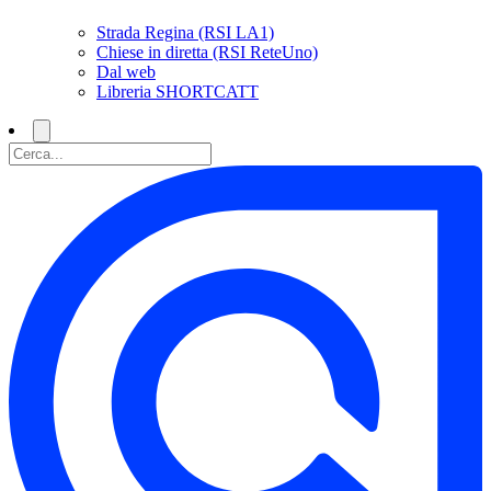
Strada Regina (RSI LA1)
Chiese in diretta (RSI ReteUno)
Dal web
Libreria SHORTCATT