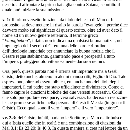
deserto ad affrontare la prima battaglia contro Satana, sconfitto il
quale può iniziare la sua missione.
v. 1:
Il primo versetto funziona da titolo del testo di Marco. In
proposito, si deve mettere in risalto la parola “evangelo”, perché dice
davvero molto sul significato di questo scritto, oltre ad aver dato il
nome ad un nuovo genere letterario. Il termine greco
“
Euanghélion
”, infatti, non indica una qualsiasi buona notizia; nel
linguaggio del I secolo d.C. era una delle parole d’ordine
dell’ideologia imperiale per annunciare la buona notizia che il
Cesare regna stabilmente, garantendo pace e prosperità a tutto
l’impero, proteggendolo vittoriosamente dai suoi nemici.
Ora, però, questa parola non è riferita all’imperatore ma a Gesù
Cristo, detto anche, almeno in alcuni manoscritti, Figlio di Dio. Tale
espressione, oltre ad essere biblica, era anche uno dei titoli degli
imperatori, il cui padre era stato ufficialmente divinizzato. Come ci
fanno capire le citazioni bibliche dei due versetti successivi, Colui
che solo può portare vera pace, vera salvezza, ha deciso di realizzare
le sue promesse antiche nella persona di Gesù il Messia (in greco: il
Cristo). Ecco quali sono il vero “impero” e il vero “imperatore”.
vv. 2-3:
del Cristo, infatti, parlano le Scritture, e Marco attribuisce
qui a Isaia quello che in realtà è una combinazione di citazioni da
Mal 3,1; Es 23,20; Is 40,3. In questa maniera si crea nel lettore da un