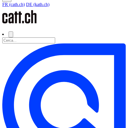
FR (cath.ch)
DE (kath.ch)