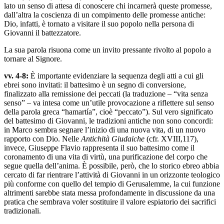
lato un senso di attesa di conoscere chi incarnerà queste promesse,
dall’altra la coscienza di un compimento delle promesse antiche:
Dio, infatti, è tornato a visitare il suo popolo nella persona di
Giovanni il battezzatore.
La sua parola risuona come un invito pressante rivolto al popolo a
tornare al Signore.
vv. 4-8:
È importante evidenziare la sequenza degli atti a cui gli
ebrei sono invitati: il battesimo è un segno di conversione,
finalizzato alla remissione dei peccati (la traduzione – “vita senza
senso” – va intesa come un’utile provocazione a riflettere sul senso
della parola greca “hamartía”, cioè “peccato”). Sul vero significato
del battesimo di Giovanni, le tradizioni antiche non sono concordi:
in Marco sembra segnare l’inizio di una nuova vita, di un nuovo
rapporto con Dio. Nelle
Antichità Giudaiche
(cfr. XVIII,117),
invece, Giuseppe Flavio rappresenta il suo battesimo come il
coronamento di una vita di virtù, una purificazione del corpo che
segue quella dell’anima. È possibile, però, che lo storico ebreo abbia
cercato di far rientrare l’attività di Giovanni in un orizzonte teologico
più conforme con quello del tempio di Gerusalemme, la cui funzione
altrimenti sarebbe stata messa profondamente in discussione da una
pratica che sembrava voler sostituire il valore espiatorio dei sacrifici
tradizionali.