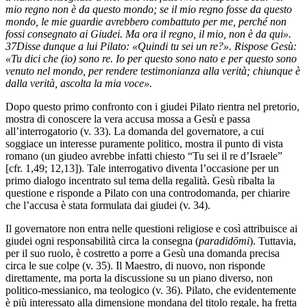
mio regno non è da questo mondo; se il mio regno fosse da questo
mondo, le mie guardie avrebbero combattuto per me, perché non
fossi consegnato ai Giudei. Ma ora il regno, il mio, non è da qui».
37Disse dunque a lui Pilato: «Quindi tu sei un re?». Rispose Gesù:
«Tu dici che (io) sono re. Io per questo sono nato e per questo sono
venuto nel mondo, per rendere testimonianza alla verità; chiunque è
dalla verità, ascolta la mia voce».
Dopo questo primo confronto con i giudei Pilato rientra nel pretorio,
mostra di conoscere la vera accusa mossa a Gesù e passa
all’interrogatorio (v. 33). La domanda del governatore, a cui
soggiace un interesse puramente politico, mostra il punto di vista
romano (un giudeo avrebbe infatti chiesto “Tu sei il re d’Israele”
[cfr. 1,49; 12,13]). Tale interrogativo diventa l’occasione per un
primo dialogo incentrato sul tema della regalità. Gesù ribalta la
questione e risponde a Pilato con una controdomanda, per chiarire
che l’accusa è stata formulata dai giudei (v. 34).
Il governatore non entra nelle questioni religiose e così attribuisce ai
giudei ogni responsabilità circa la consegna (
paradidōmi
). Tuttavia,
per il suo ruolo, è costretto a porre a Gesù una domanda precisa
circa le sue colpe (v. 35). Il Maestro, di nuovo, non risponde
direttamente, ma porta la discussione su un piano diverso, non
politico-messianico, ma teologico (v. 36). Pilato, che evidentemente
è più interessato alla dimensione mondana del titolo regale, ha fretta