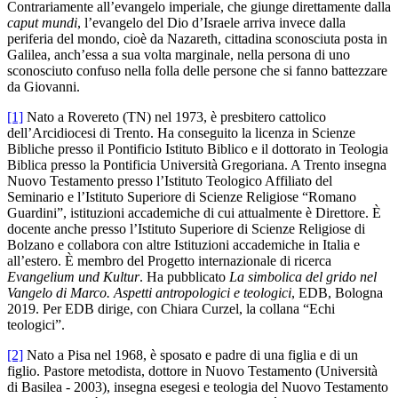
Contrariamente all’evangelo imperiale, che giunge direttamente dalla
caput mundi
, l’evangelo del Dio d’Israele arriva invece dalla
periferia del mondo, cioè da Nazareth, cittadina sconosciuta posta in
Galilea, anch’essa a sua volta marginale, nella persona di uno
sconosciuto confuso nella folla delle persone che si fanno battezzare
da Giovanni.
[1]
Nato a Rovereto (TN) nel 1973, è presbitero cattolico
dell’Arcidiocesi di Trento. Ha conseguito la licenza in Scienze
Bibliche presso il Pontificio Istituto Biblico e il dottorato in Teologia
Biblica presso la Pontificia Università Gregoriana. A Trento insegna
Nuovo Testamento presso l’Istituto Teologico Affiliato del
Seminario e l’Istituto Superiore di Scienze Religiose “Romano
Guardini”, istituzioni accademiche di cui attualmente è Direttore. È
docente anche presso l’Istituto Superiore di Scienze Religiose di
Bolzano e collabora con altre Istituzioni accademiche in Italia e
all’estero. È membro del Progetto internazionale di ricerca
Evangelium und Kultur
. Ha pubblicato
La simbolica del grido nel
Vangelo di Marco. Aspetti antropologici e teologici
, EDB, Bologna
2019. Per EDB dirige, con Chiara Curzel, la collana “Echi
teologici”.
[2]
Nato a Pisa nel 1968, è sposato e padre di una figlia e di un
figlio. Pastore metodista, dottore in Nuovo Testamento (Università
di Basilea - 2003), insegna esegesi e teologia del Nuovo Testamento