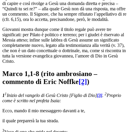
di capire e così rivolge a Gesù una domanda diretta e precisa –
“Quindi tu sei re?” – alla quale Gesù non dà una risposta, ma offre
un commento. Il Signore, che ha sempre rifiutato l’appellativo di re
(cfr. 6,15), ora lo accetta, precisandone, però, le modalità.
Giovanni mostra dunque come il titolo regale può avere tre
significati: per Pilato è politico e terreno; per i giudei è riservato al
Messia atteso; infine sulle labbra di Gesù assume un significato
completamente nuovo, legato alla testimonianza alla verità (v. 37),
che non è un dato concettuale o dottrinale, ma, come si riscontra in
tutta la versione evangelica giovannea, l’amore di Dio in Gesù
Cristo.
Marco 1,1-8 (rito ambrosiano –
commento di Eric Noffke
[2]
)
1
2
1
Inizio del vangelo di Gesù Cristo [Figlio di Dio]
[3]
.
Proprio
come è scritto nel profeta Isaia:
Ecco, mando il mio messaggero davanti a te,
il quale preparerà la tua strada.
3