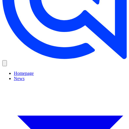
Homepage
News