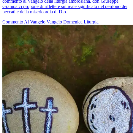
commento al Vangelo della liturgia ambrosiana, don Giuseppe
Grampa ci propone di riflettere sul reale significato del perdono dei
peccati e della misericordia di Dio.
Commento Al Vangelo
Vangelo
Domenica
Liturgia