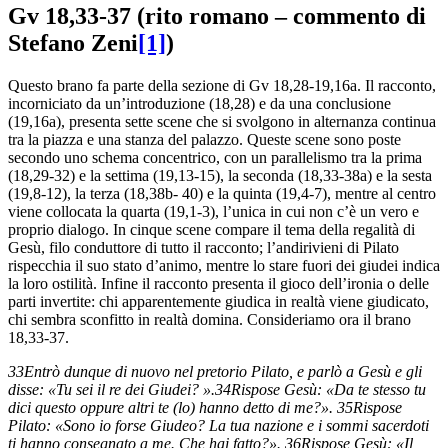
Gv 18,33-37 (rito romano – commento di
Stefano Zeni
[1]
)
Questo brano fa parte della sezione di Gv 18,28-19,16a. Il racconto,
incorniciato da un’introduzione (18,28) e da una conclusione
(19,16a), presenta sette scene che si svolgono in alternanza continua
tra la piazza e una stanza del palazzo. Queste scene sono poste
secondo uno schema concentrico, con un parallelismo tra la prima
(18,29-32) e la settima (19,13-15), la seconda (18,33-38a) e la sesta
(19,8-12), la terza (18,38b- 40) e la quinta (19,4-7), mentre al centro
viene collocata la quarta (19,1-3), l’unica in cui non c’è un vero e
proprio dialogo. In cinque scene compare il tema della regalità di
Gesù, filo conduttore di tutto il racconto; l’andirivieni di Pilato
rispecchia il suo stato d’animo, mentre lo stare fuori dei giudei indica
la loro ostilità. Infine il racconto presenta il gioco dell’ironia o delle
parti invertite: chi apparentemente giudica in realtà viene giudicato,
chi sembra sconfitto in realtà domina. Consideriamo ora il brano
18,33-37.
33Entrò dunque di nuovo nel pretorio Pilato, e parlò a Gesù e gli
disse: «Tu sei il re dei Giudei? ».34Rispose Gesù: «Da te stesso tu
dici questo oppure altri te (lo) hanno detto di me?». 35Rispose
Pilato: «Sono io forse Giudeo? La tua nazione e i sommi sacerdoti
ti hanno consegnato a me. Che hai fatto?». 36Rispose Gesù: «Il