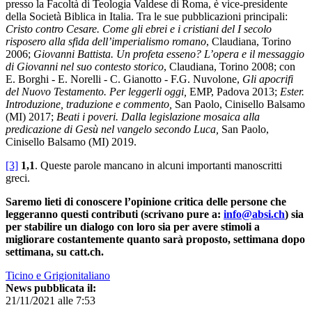
presso la Facoltà di Teologia Valdese di Roma, è vice-presidente
della Società Biblica in Italia. Tra le sue pubblicazioni principali:
Cristo contro Cesare. Come gli ebrei e i cristiani del I secolo
risposero alla sfida dell’imperialismo romano
, Claudiana, Torino
2006;
Giovanni Battista. Un profeta esseno? L’opera e il messaggio
di Giovanni nel suo contesto storico
, Claudiana, Torino 2008; con
E. Borghi - E. Norelli - C. Gianotto - F.G. Nuvolone,
Gli apocrifi
del Nuovo Testamento. Per leggerli oggi,
EMP, Padova 2013;
Ester.
Introduzione, traduzione e commento,
San Paolo, Cinisello Balsamo
(MI) 2017;
Beati i poveri. Dalla legislazione mosaica alla
predicazione di Gesù nel vangelo secondo Luca,
San Paolo,
Cinisello Balsamo (MI) 2019.
[3]
1,1
. Queste parole mancano in alcuni importanti manoscritti
greci.
Saremo lieti di conoscere l’opinione critica delle persone che
leggeranno questi contributi (scrivano pure a:
info@absi.ch
) sia
per stabilire un dialogo con loro sia per avere stimoli a
migliorare costantemente quanto sarà proposto, settimana dopo
settimana, su catt.ch.
Ticino e Grigionitaliano
News pubblicata il:
21/11/2021 alle 7:53