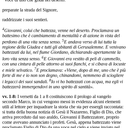
Voce di uno che grida nel deserto:
preparate la strada del Signore,
raddrizzate i suoi sentieri.
4
Giovanni, colui che battezza, venne nel deserto. Proclamava un
battesimo che è cambiamento di mentalità e di azione in vista del
5
perdono di una vita senza senso.
E andava verso di lui tutta la
regione della Giudea e tutti gli abitanti di Gerusalemme. E venivano
battezzati da lui, nel fiume Giordano, dichiarando apertamente la
6
loro vita senza senso.
E Giovanni era vestito di peli di cammello,
con una cintura di pelle attorno ai suoi fianchi, e si cibava di locuste
7
e miele selvatico.
E proclamava: «Viene, dopo di me, uno che è più
forte di me e io non son degno, chinandomi, nemmeno di sciogliere
8
i legacci dei suoi sandali.
Io vi ho battezzati con acqua, ma egli vi
battezzerà immergendovi in uno spirito di santità».
vv. 1-8:
I versetti da 1 a 8 costituiscono il prologo al vangelo
secondo Marco, in cui vengono messi in evidenza alcuni elementi
utili al lettore per inquadrare la storia che sta per essergli raccontata:
si tratta della buona notizia di Gesù il Nazareno, Figlio di Dio, che
arriva preceduto dal suo araldo, Giovanni il Battezzatore, proprio
come avevano annunciato i profeti. Gesù, appena battezzato viene
proclamato Figlio di Dio da una voce nel cielo e viene inviato nel