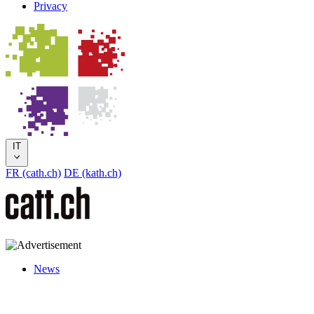
Privacy
IT
FR (cath.ch)
DE (kath.ch)
News