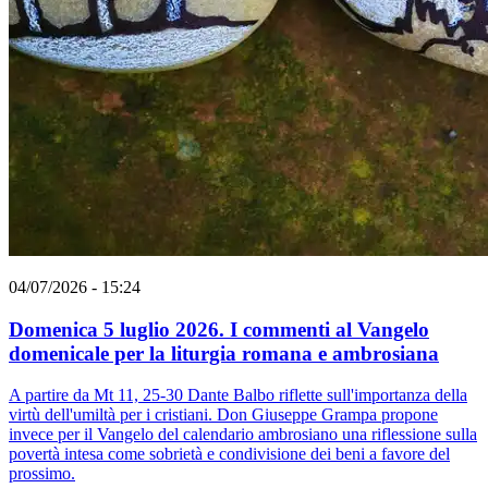
04/07/2026 - 15:24
Domenica 5 luglio 2026. I commenti al Vangelo
domenicale per la liturgia romana e ambrosiana
A partire da Mt 11, 25-30 Dante Balbo riflette sull'importanza della
virtù dell'umiltà per i cristiani. Don Giuseppe Grampa propone
invece per il Vangelo del calendario ambrosiano una riflessione sulla
povertà intesa come sobrietà e condivisione dei beni a favore del
prossimo.