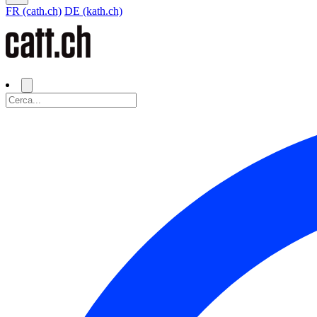
FR (cath.ch)
DE (kath.ch)