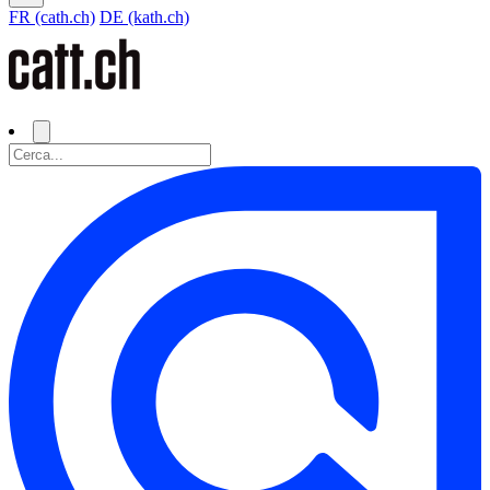
FR (cath.ch)
DE (kath.ch)