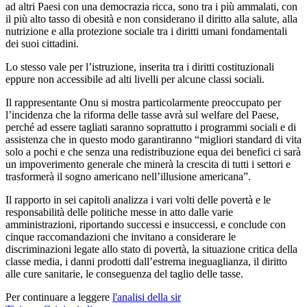
ad altri Paesi con una democrazia ricca, sono tra i più ammalati, con
il più alto tasso di obesità e non considerano il diritto alla salute, alla
nutrizione e alla protezione sociale tra i diritti umani fondamentali
dei suoi cittadini.
Lo stesso vale per l’istruzione, inserita tra i diritti costituzionali
eppure non accessibile ad alti livelli per alcune classi sociali.
Il rappresentante Onu si mostra particolarmente preoccupato per
l’incidenza che la riforma delle tasse avrà sul welfare del Paese,
perché ad essere tagliati saranno soprattutto i programmi sociali e di
assistenza che in questo modo garantiranno “migliori standard di vita
solo a pochi e che senza una redistribuzione equa dei benefici ci sarà
un impoverimento generale che minerà la crescita di tutti i settori e
trasformerà il sogno americano nell’illusione americana”.
Il rapporto in sei capitoli analizza i vari volti delle povertà e le
responsabilità delle politiche messe in atto dalle varie
amministrazioni, riportando successi e insuccessi, e conclude con
cinque raccomandazioni che invitano a considerare le
discriminazioni legate allo stato di povertà, la situazione critica della
classe media, i danni prodotti dall’estrema ineguaglianza, il diritto
alle cure sanitarie, le conseguenza del taglio delle tasse.
Per continuare a leggere
l'analisi della sir