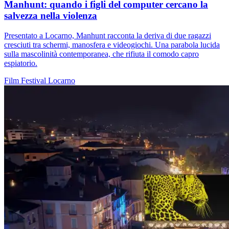
Manhunt: quando i figli del computer cercano la
salvezza nella violenza
Presentato a Locarno, Manhunt racconta la deriva di due ragazzi
cresciuti tra schermi, manosfera e videogiochi. Una parabola lucida
sulla mascolinità contemporanea, che rifiuta il comodo capro
espiatorio.
Film
Festival
Locarno