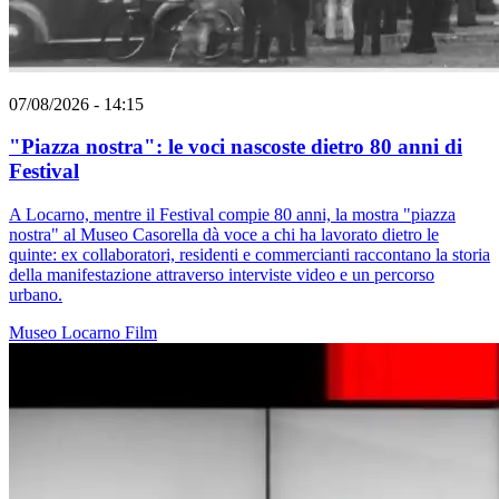
07/08/2026 - 14:15
"Piazza nostra": le voci nascoste dietro 80 anni di
Festival
A Locarno, mentre il Festival compie 80 anni, la mostra "piazza
nostra" al Museo Casorella dà voce a chi ha lavorato dietro le
quinte: ex collaboratori, residenti e commercianti raccontano la storia
della manifestazione attraverso interviste video e un percorso
urbano.
Museo
Locarno
Film