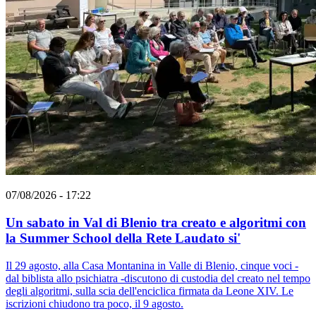
07/08/2026 - 17:22
Un sabato in Val di Blenio tra creato e algoritmi con
la Summer School della Rete Laudato si'
Il 29 agosto, alla Casa Montanina in Valle di Blenio, cinque voci -
dal biblista allo psichiatra -discutono di custodia del creato nel tempo
degli algoritmi, sulla scia dell'enciclica firmata da Leone XIV. Le
iscrizioni chiudono tra poco, il 9 agosto.