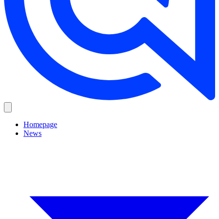
Homepage
News