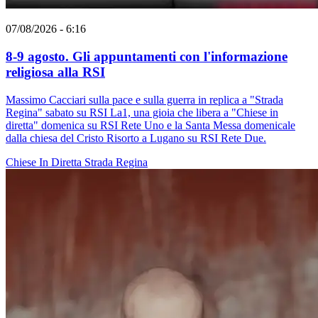
07/08/2026 - 6:16
8-9 agosto. Gli appuntamenti con l'informazione
religiosa alla RSI
Massimo Cacciari sulla pace e sulla guerra in replica a "Strada
Regina" sabato su RSI La1, una gioia che libera a "Chiese in
diretta" domenica su RSI Rete Uno e la Santa Messa domenicale
dalla chiesa del Cristo Risorto a Lugano su RSI Rete Due.
Chiese In Diretta
Strada Regina