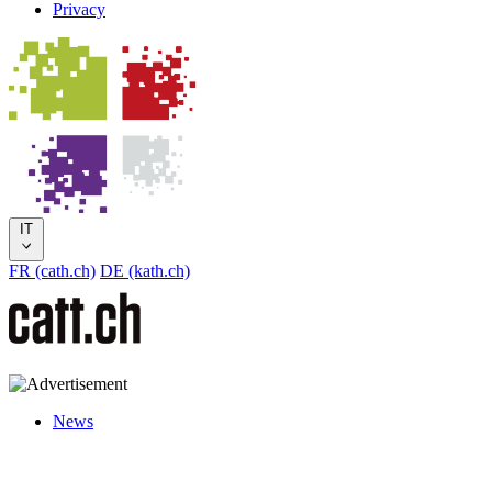
Privacy
IT
FR (cath.ch)
DE (kath.ch)
News