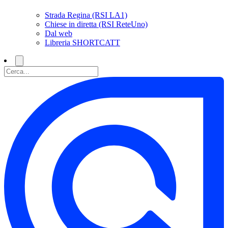
Strada Regina (RSI LA1)
Chiese in diretta (RSI ReteUno)
Dal web
Libreria SHORTCATT