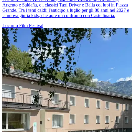
Argento e Saldaña, e i classici Taxi Driver e Balla coi lupi in Piazza
Grande. Tra i temi caldi: l'anticipo a luglio per gli 80 anni nel 2027 e
la nuova giuria kids, che apre un confronto con Castellinaria.
Locarno
Film
Festival