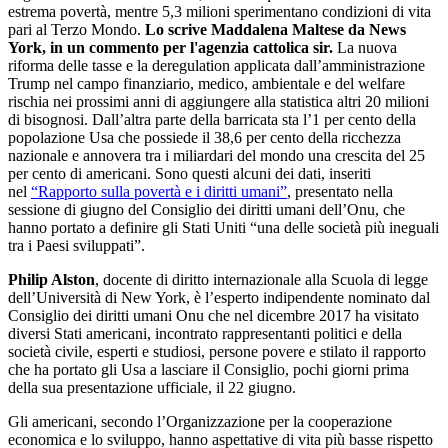
estrema povertà, mentre 5,3 milioni sperimentano condizioni di vita
pari al Terzo Mondo.
Lo scrive Maddalena Maltese da News
York, in un commento per l'agenzia cattolica sir.
La nuova
riforma delle tasse e la deregulation applicata dall’amministrazione
Trump nel campo finanziario, medico, ambientale e del welfare
rischia nei prossimi anni di aggiungere alla statistica altri 20 milioni
di bisognosi. Dall’altra parte della barricata sta l’1 per cento della
popolazione Usa che possiede il 38,6 per cento della ricchezza
nazionale e annovera tra i miliardari del mondo una crescita del 25
per cento di americani. Sono questi alcuni dei dati, inseriti
nel
“Rapporto sulla povertà e i diritti umani”
, presentato nella
sessione di giugno del Consiglio dei diritti umani dell’Onu, che
hanno portato a definire gli Stati Uniti “una delle società più ineguali
tra i Paesi sviluppati”.
Philip Alston
, docente di diritto internazionale alla Scuola di legge
dell’Università di New York, è l’esperto indipendente nominato dal
Consiglio dei diritti umani Onu che nel dicembre 2017 ha visitato
diversi Stati americani, incontrato rappresentanti politici e della
società civile, esperti e studiosi, persone povere e stilato il rapporto
che ha portato gli Usa a lasciare il Consiglio, pochi giorni prima
della sua presentazione ufficiale, il 22 giugno.
Gli americani, secondo l’Organizzazione per la cooperazione
economica e lo sviluppo, hanno aspettative di vita più basse rispetto