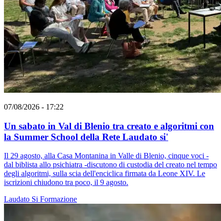
07/08/2026 - 17:22
Un sabato in Val di Blenio tra creato e algoritmi con
la Summer School della Rete Laudato si'
Il 29 agosto, alla Casa Montanina in Valle di Blenio, cinque voci -
dal biblista allo psichiatra -discutono di custodia del creato nel tempo
degli algoritmi, sulla scia dell'enciclica firmata da Leone XIV. Le
iscrizioni chiudono tra poco, il 9 agosto.
Laudato Si
Formazione