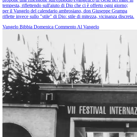
tempesta, riflettendo sull'aiuto di Dio che ci è offerto ogni giorno;
per il Vangelo del calendario ambrosiano, don Giuseppe Grampa
riflette invece sullo "stile" di Dio: stile di mitezza, vicinanza discreta.
Vangelo
Bibbia
Domenica
Commento Al Vangelo