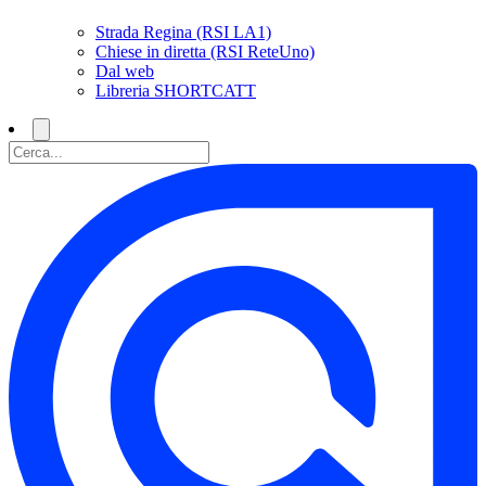
Strada Regina (RSI LA1)
Chiese in diretta (RSI ReteUno)
Dal web
Libreria SHORTCATT