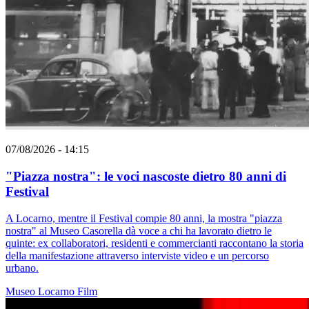
07/08/2026 - 14:15
"Piazza nostra": le voci nascoste dietro 80 anni di
Festival
A Locarno, mentre il Festival compie 80 anni, la mostra "piazza
nostra" al Museo Casorella dà voce a chi ha lavorato dietro le
quinte: ex collaboratori, residenti e commercianti raccontano la storia
della manifestazione attraverso interviste video e un percorso
urbano.
Museo
Locarno
Film