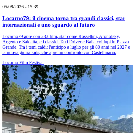
05/08/2026 - 15:39
Locarno79: il cinema torna tra grandi classici, star
internazionali e uno sguardo al futuro
Locarno79 apre con 233 film, star come Rossellini, Aronofsky,
Argento e Saldaña, e i classici Taxi Driver e Balla coi lupi in Piazza
Grande. Tra i temi caldi: l'anticipo a luglio per gli 80 anni nel 2027 e
la nuova giuria kids, che apre un confronto con Castellinaria.
Locarno
Film
Festival