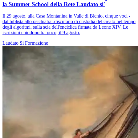
la Summer School della Rete Laudato si'
Il 29 agosto, alla Casa Montanina in Valle di Blenio, cinque voci -
dal biblista allo psichiatra -discutono di custodia del creato nel tempo
degli algoritmi, sulla scia dell'enciclica firmata da Leone XIV. Le
iscrizioni chiudono tra poco, il 9 agosto.
Laudato Si
Formazione