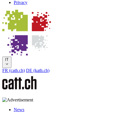
Privacy
IT
FR (cath.ch)
DE (kath.ch)
News