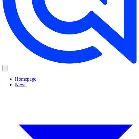
Homepage
News