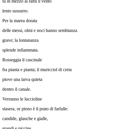
fa in mezzo ai rami il vento
lento sussurro.
Per la marea dorata
delle messi, olmi e noci hanno sembianza
grave; la lontananza
splende infiammata.
Rosseggia il cascinale
fra pianta e pianta; il muricciol di creta
piove una larva quieta
dentro il canale.
Verranno le luccioline
stasera, or pieno è il prato di farfalle:
candide, glauche e gialle,
grandi e piccine.