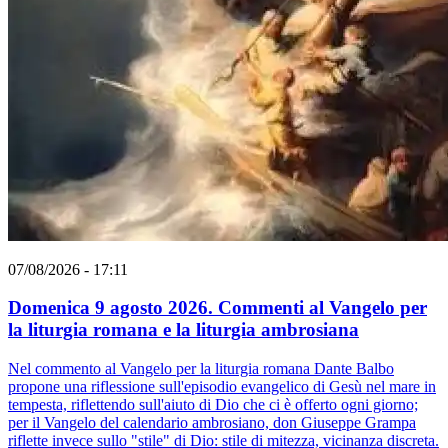
07/08/2026 - 17:11
Domenica 9 agosto 2026. Commenti al Vangelo per
la liturgia romana e la liturgia ambrosiana
Nel commento al Vangelo per la liturgia romana Dante Balbo
propone una riflessione sull'episodio evangelico di Gesù nel mare in
tempesta, riflettendo sull'aiuto di Dio che ci è offerto ogni giorno;
per il Vangelo del calendario ambrosiano, don Giuseppe Grampa
riflette invece sullo "stile" di Dio: stile di mitezza, vicinanza discreta.