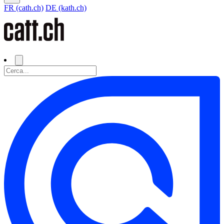
FR (cath.ch)
DE (kath.ch)