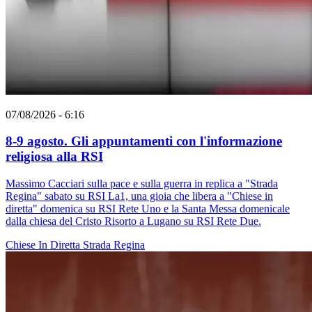
07/08/2026 - 6:16
8-9 agosto. Gli appuntamenti con l'informazione
religiosa alla RSI
Massimo Cacciari sulla pace e sulla guerra in replica a "Strada
Regina" sabato su RSI La1, una gioia che libera a "Chiese in
diretta" domenica su RSI Rete Uno e la Santa Messa domenicale
dalla chiesa del Cristo Risorto a Lugano su RSI Rete Due.
Chiese In Diretta
Strada Regina