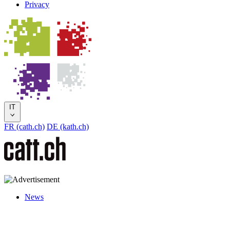
Privacy
IT
FR (cath.ch)
DE (kath.ch)
News