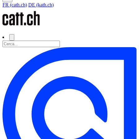
FR (cath.ch)
DE (kath.ch)