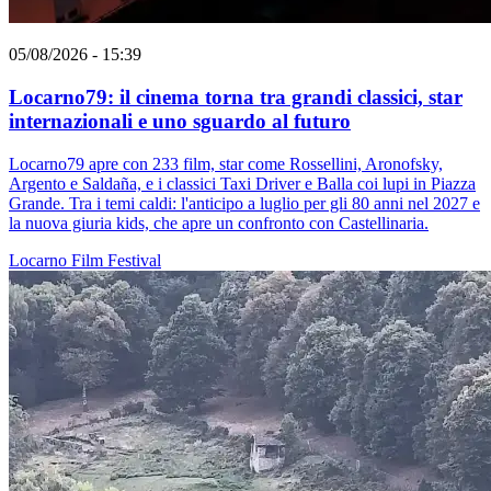
05/08/2026 - 15:39
Locarno79: il cinema torna tra grandi classici, star
internazionali e uno sguardo al futuro
Locarno79 apre con 233 film, star come Rossellini, Aronofsky,
Argento e Saldaña, e i classici Taxi Driver e Balla coi lupi in Piazza
Grande. Tra i temi caldi: l'anticipo a luglio per gli 80 anni nel 2027 e
la nuova giuria kids, che apre un confronto con Castellinaria.
Locarno
Film
Festival