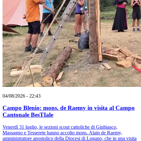
04/08/2026 - 22:43
Campo Blenio: mons. de Raemy in visita al Campo
Cantonale BesTIale
Venerdì 31 luglio, le sezioni scout cattoliche di Giubiasco,
Massagno e Tesserete hanno accolto mons. Alain de Raemy,
amministratore apostolico della Diocesi di Lugano, che in una visita