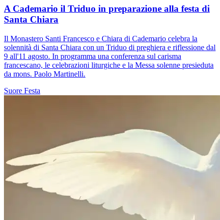
A Cademario il Triduo in preparazione alla festa di
Santa Chiara
Il Monastero Santi Francesco e Chiara di Cademario celebra la
solennità di Santa Chiara con un Triduo di preghiera e riflessione dal
9 all'11 agosto. In programma una conferenza sul carisma
francescano, le celebrazioni liturgiche e la Messa solenne presieduta
da mons. Paolo Martinelli.
Suore
Festa