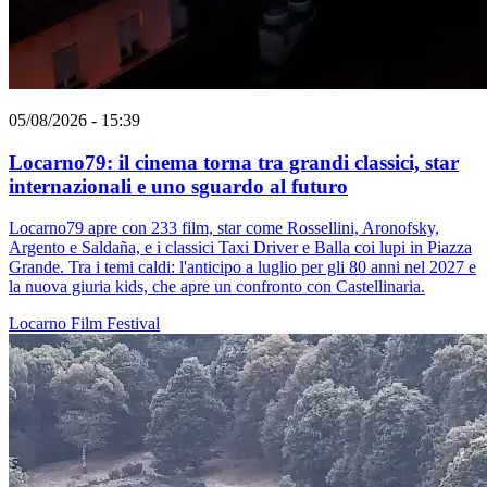
05/08/2026 - 15:39
Locarno79: il cinema torna tra grandi classici, star
internazionali e uno sguardo al futuro
Locarno79 apre con 233 film, star come Rossellini, Aronofsky,
Argento e Saldaña, e i classici Taxi Driver e Balla coi lupi in Piazza
Grande. Tra i temi caldi: l'anticipo a luglio per gli 80 anni nel 2027 e
la nuova giuria kids, che apre un confronto con Castellinaria.
Locarno
Film
Festival