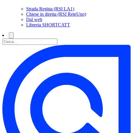
Strada Regina (RSI LA1)
Chiese in diretta (RSI ReteUno)
Dal web
Libreria SHORTCATT