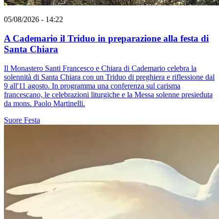
05/08/2026 - 14:22
A Cademario il Triduo in preparazione alla festa di
Santa Chiara
Il Monastero Santi Francesco e Chiara di Cademario celebra la
solennità di Santa Chiara con un Triduo di preghiera e riflessione dal
9 all'11 agosto. In programma una conferenza sul carisma
francescano, le celebrazioni liturgiche e la Messa solenne presieduta
da mons. Paolo Martinelli.
Suore
Festa