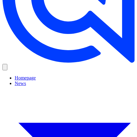
Homepage
News