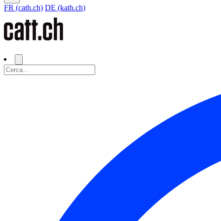
FR (cath.ch)
DE (kath.ch)