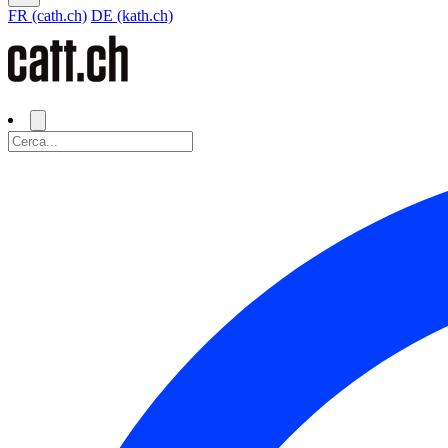
FR (cath.ch)
DE (kath.ch)