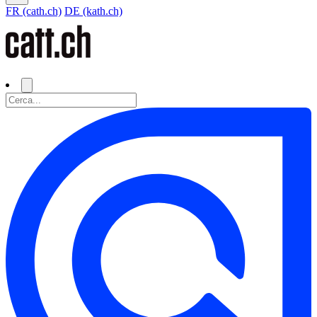
FR (cath.ch)
DE (kath.ch)