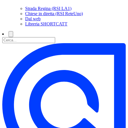
Strada Regina (RSI LA1)
Chiese in diretta (RSI ReteUno)
Dal web
Libreria SHORTCATT