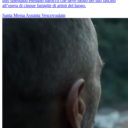
uno splendido esempio barocco che deve molto del suo fascino
all’opera di cinque famiglie di artisti del luogo.
Santa Messa
Assunta
Vescovoalain