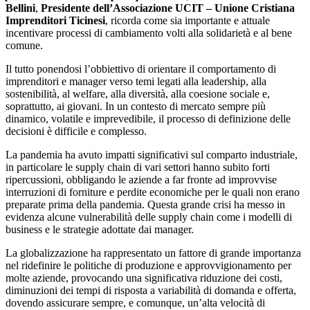
Bellini
,
Presidente dell’Associazione UCIT – Unione Cristiana
Imprenditori Ticinesi
, ricorda come sia importante e attuale
incentivare processi di cambiamento volti alla solidarietà e al bene
comune.
Il tutto ponendosi l’obbiettivo di orientare il comportamento di
imprenditori e manager verso temi legati alla leadership, alla
sostenibilità, al welfare, alla diversità, alla coesione sociale e,
soprattutto, ai giovani. In un contesto di mercato sempre più
dinamico, volatile e imprevedibile, il processo di definizione delle
decisioni è difficile e complesso.
La pandemia ha avuto impatti significativi sul comparto industriale,
in particolare le supply chain di vari settori hanno subito forti
ripercussioni, obbligando le aziende a far fronte ad improvvise
interruzioni di forniture e perdite economiche per le quali non erano
preparate prima della pandemia. Questa grande crisi ha messo in
evidenza alcune vulnerabilità delle supply chain come i modelli di
business e le strategie adottate dai manager.
La globalizzazione ha rappresentato un fattore di grande importanza
nel ridefinire le politiche di produzione e approvvigionamento per
molte aziende, provocando una significativa riduzione dei costi,
diminuzioni dei tempi di risposta a variabilità di domanda e offerta,
dovendo assicurare sempre, e comunque, un’alta velocità di