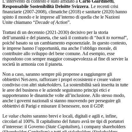
L’intervento di contesto è stato affidato a
Carlo Giardinetti
,
Responsabile Sostenibilità Deloitte Svizzera
. Le recenti crisi
finanziarie (2007-2008), climatiche (2018) e sanitarie (2020) hanno
spinto il mondo e le imprese all’interno di quella che le Nazioni
Unite chiamano “
Decade of Action
”.
Trattasi di un decennio (2021-2030) decisivo per la storia
dell’umanità e del pianeta, che sarà il contrario di “
back to normal
”,
poiché basato su un cambiamento esponenziale. In questo contesto,
le imprese hanno l’opportunità, ma anche l’obbligo morale, di
contribuire allo sviluppo del bene comune. Ad esempio, esse
rispondono con sempre maggior consapevolezza al fine di servire la
società in armonia con il pianeta.
Non a caso, saranno sempre più propense a raggiungere gli
obbiettivi Net-zero, rafforzare i propri ecosistemi e creare valore
condiviso con altri
stakeholders
. La sostenibilità sarà inserita in tutte
le aree del business e le aziende seguiranno principi etici e
supporteranno le dinamiche volte all’inclusione. Allo stesso modo,
anche i governi nazionali si stanno muovendo per perseguire gli
obbiettivi di Parigi e misurare il benessere, non il GDP.
Le
value chains
saranno brevi e locali, digitali e agili e, infine,
circolari al 100%. Il capitalismo del futuro avrà tre tipi di portatori
d’interesse: il Governo (
State Capitalism
), i company shareholders
(
Shareholder Capitalism
) e tutti gli stakeholders (
Stakeholders