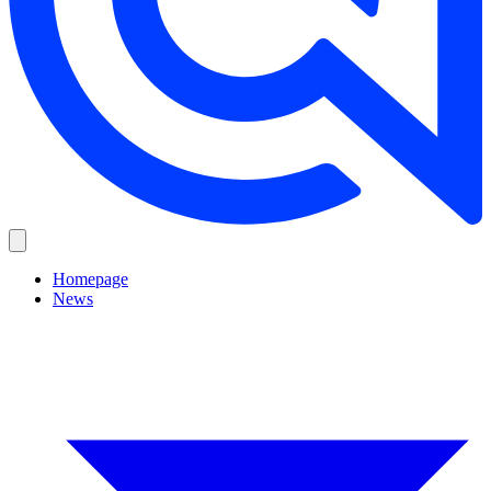
Homepage
News