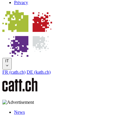
Privacy
IT
FR (cath.ch)
DE (kath.ch)
News