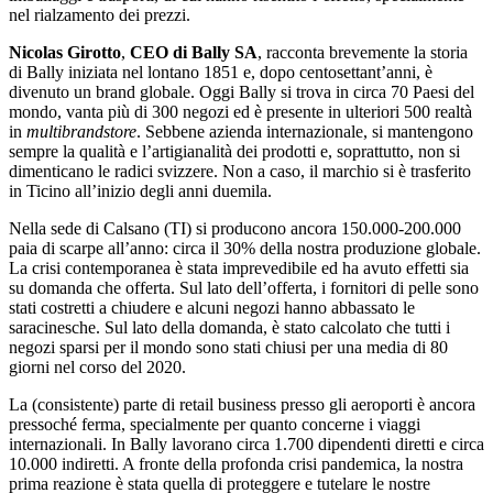
nel rialzamento dei prezzi.
Nicolas Girotto
,
CEO di Bally SA
, racconta brevemente la storia
di Bally iniziata nel lontano 1851 e, dopo centosettant’anni, è
divenuto un brand globale. Oggi Bally si trova in circa 70 Paesi del
mondo, vanta più di 300 negozi ed è presente in ulteriori 500 realtà
in
multibrandstore
. Sebbene azienda internazionale, si mantengono
sempre la qualità e l’artigianalità dei prodotti e, soprattutto, non si
dimenticano le radici svizzere. Non a caso, il marchio si è trasferito
in Ticino all’inizio degli anni duemila.
Nella sede di Calsano (TI) si producono ancora 150.000-200.000
paia di scarpe all’anno: circa il 30% della nostra produzione globale.
La crisi contemporanea è stata imprevedibile ed ha avuto effetti sia
su domanda che offerta. Sul lato dell’offerta, i fornitori di pelle sono
stati costretti a chiudere e alcuni negozi hanno abbassato le
saracinesche. Sul lato della domanda, è stato calcolato che tutti i
negozi sparsi per il mondo sono stati chiusi per una media di 80
giorni nel corso del 2020.
La (consistente) parte di retail business presso gli aeroporti è ancora
pressoché ferma, specialmente per quanto concerne i viaggi
internazionali. In Bally lavorano circa 1.700 dipendenti diretti e circa
10.000 indiretti. A fronte della profonda crisi pandemica, la nostra
prima reazione è stata quella di proteggere e tutelare le nostre