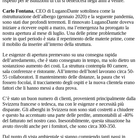
rispetto per le istituzioni di cui si beneficerà negli anni a venire.
Carlo Fontana
, CEO di LuganoDante sottolinea come la
ristrutturazione dell’albergo (gennaio 2020) e la seguente pandemia,
sono stati due profondi terremoti. Il rinnovato LuganoDante doveva
iniziare a ricevere ospiti a marzo, ma l’emergenza ha prorogato la
nostra apertura al mese di luglio. Una delle prime problematiche
sorte in quel periodo è stata il reperimento delle materie prime, come
il mobilio da inserire all’interno della struttura.
Le esigenze di apertura premevano su una consegna rapida
dell’arredamento, che è stato consegnato in tempo, ma solo dietro un
sostanzioso aumento dei costi. La struttura contempla 80 camere,
sala conferenze e ristorante. All’interno dell’hotel lavorano circa 50-
55 collaboratori. Il mantenimento delle distanze, la paura che vi
fossero focolai, il tracciamento degli ospiti e la nuova clientela erano
fattori che li hanno messi a dura prova.
C’è stato un buon numero di clienti, provenienti principalmente dalla
Svizzera francese o tedesca, ma con le esigenze e necessità più
disparate. Gli alberghi in Svizzera non sono stati costretti a chiudere
e questo ha accentuato una parte delle perdite, ammontabili al -40%
del fatturato nel nostro caso. Inesorabilmente, questa situazione ha
avuto risvolti anche per i fornitori, che sono circa 300-350.
Dal punto di vista ambientale si stanno compiendo tanti passi in