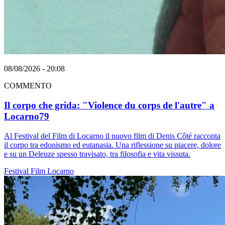
08/08/2026 - 20:08
COMMENTO
Il corpo che grida: "Violence du corps de l'autre" a
Locarno79
Al Festival del Film di Locarno il nuovo film di Denis Côté racconta
il corpo tra edonismo ed eutanasia. Una riflessione su piacere, dolore
e su un Deleuze spesso travisato, tra filosofia e vita vissuta.
Festival
Film
Locarno