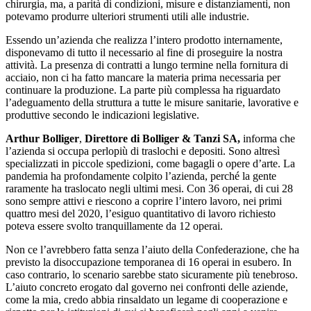
chirurgia, ma, a parità di condizioni, misure e distanziamenti, non
potevamo produrre ulteriori strumenti utili alle industrie.
Essendo un’azienda che realizza l’intero prodotto internamente,
disponevamo di tutto il necessario al fine di proseguire la nostra
attività. La presenza di contratti a lungo termine nella fornitura di
acciaio, non ci ha fatto mancare la materia prima necessaria per
continuare la produzione. La parte più complessa ha riguardato
l’adeguamento della struttura a tutte le misure sanitarie, lavorative e
produttive secondo le indicazioni legislative.
Arthur Bolliger
,
Direttore di Bolliger & Tanzi SA,
informa che
l’azienda si occupa perlopiù di traslochi e depositi. Sono altresì
specializzati in piccole spedizioni, come bagagli o opere d’arte. La
pandemia ha profondamente colpito l’azienda, perché la gente
raramente ha traslocato negli ultimi mesi. Con 36 operai, di cui 28
sono sempre attivi e riescono a coprire l’intero lavoro, nei primi
quattro mesi del 2020, l’esiguo quantitativo di lavoro richiesto
poteva essere svolto tranquillamente da 12 operai.
Non ce l’avrebbero fatta senza l’aiuto della Confederazione, che ha
previsto la disoccupazione temporanea di 16 operai in esubero. In
caso contrario, lo scenario sarebbe stato sicuramente più tenebroso.
L’aiuto concreto erogato dal governo nei confronti delle aziende,
come la mia, credo abbia rinsaldato un legame di cooperazione e