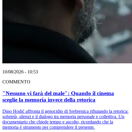
10/08/2026 - 10:53
COMMENTO
"Nessuno vi farà del male": Quando il cinema
sceglie la memoria invece della retorica
Dino Hodić affronta il genocidio di Srebrenica rifiutando la retorica:
sobrietà, silenzi e il dialogo tra memoria personale e collettiva. Un
documentario che chiede tempo e ascolto, ricordando che la
memoria è strumento per comprendere il presente.