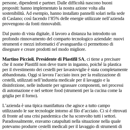
persone, dipendenti e partner. Dalle difficoltà nascono buoni
propositi: hanno implementato la nostra azione volta alla
sostenibilità. Ad esempio, hanno installato pannelli solari nella sede
di Caslano; così facendo l’85% delle energie utilizzate nell’azienda
provengono da fonti rinnovabili.
Dal punto di vista digitale, il lavoro a distanza ha introdotto un
profondo rinnovamento del comparto tecnologico aziendale: nuovi
strumenti e mezzi informatici d’avanguardia ci permettono di
disegnare e creare prodotti nel modo migliore.
Martino Piccioli
,
Presidente di Plastifil SA
, ci tiene a precisare
che il nome Plastifil non deve trarre in inganno, poiché la plastica
per il rivestimento dei cestelli per lavastoviglie è stata completamente
abbandonata. Oggi si lavora l’acciaio inox per la realizzazione di
cestelli, utilizzati nell’industria medicale per il lavaggio e la
disinfezione, nelle industrie per sgrassare componenti, nei processi
di automazione e nel settore food (strumenti per la cucina come la
griglia per il forno).
L’azienda è una tipica manifattura che agisce a tutto campo
utilizzando le sue tecnologie intorno al filo d’acciaio. Ci si è ritrovati
di fronte ad una crisi pandemica che ha sconvolto tutti i settori.
Paradossalmente, eravamo catapultati nella situazione nella quale
potevamo produrre cestelli medicali per il lavaggio di strumenti di