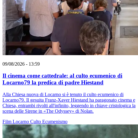
09/08/2026 - 13:59
Il cinema come cattedrale: al culto ecumenico di
Locarno79 la predica di padre Hiestand
Alla Chiesa nuova di Locarno si è tenuto il culto ecumenico di
Locarno79. Il gesuita Franz-Xaver Hiestand ha paragonato cinema e
Chiesa, entrambi rivolti all'infinito, leggendo in chiave cristologica la
scena delle Sirene in «The Odyssey» di Nolan.
Film
Locarno
Culto
Ecumenismo