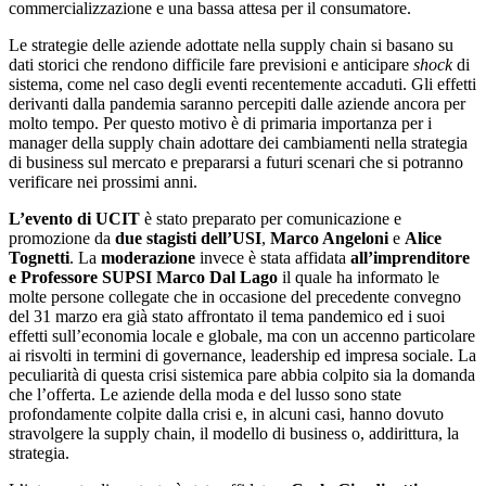
commercializzazione e una bassa attesa per il consumatore.
Le strategie delle aziende adottate nella supply chain si basano su
dati storici che rendono difficile fare previsioni e anticipare
shock
di
sistema, come nel caso degli eventi recentemente accaduti. Gli effetti
derivanti dalla pandemia saranno percepiti dalle aziende ancora per
molto tempo. Per questo motivo è di primaria importanza per i
manager della supply chain adottare dei cambiamenti nella strategia
di business sul mercato e prepararsi a futuri scenari che si potranno
verificare nei prossimi anni.
L’evento di UCIT
è stato preparato per comunicazione e
promozione da
due stagisti dell’USI
,
Marco Angeloni
e
Alice
Tognetti
. La
moderazione
invece è stata affidata
all’imprenditore
e Professore SUPSI Marco Dal Lago
il quale ha informato le
molte persone collegate che in occasione del precedente convegno
del 31 marzo era già stato affrontato il tema pandemico ed i suoi
effetti sull’economia locale e globale, ma con un accenno particolare
ai risvolti in termini di governance, leadership ed impresa sociale. La
peculiarità di questa crisi sistemica pare abbia colpito sia la domanda
che l’offerta. Le aziende della moda e del lusso sono state
profondamente colpite dalla crisi e, in alcuni casi, hanno dovuto
stravolgere la supply chain, il modello di business o, addirittura, la
strategia.