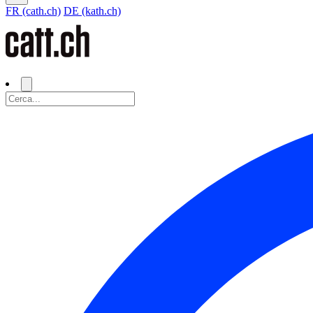
FR (cath.ch)
DE (kath.ch)