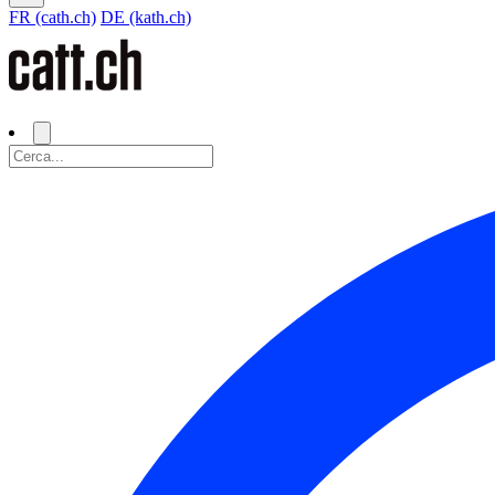
FR (cath.ch)
DE (kath.ch)