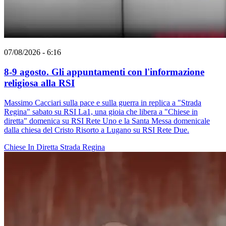
07/08/2026 - 6:16
8-9 agosto. Gli appuntamenti con l'informazione
religiosa alla RSI
Massimo Cacciari sulla pace e sulla guerra in replica a "Strada
Regina" sabato su RSI La1, una gioia che libera a "Chiese in
diretta" domenica su RSI Rete Uno e la Santa Messa domenicale
dalla chiesa del Cristo Risorto a Lugano su RSI Rete Due.
Chiese In Diretta
Strada Regina