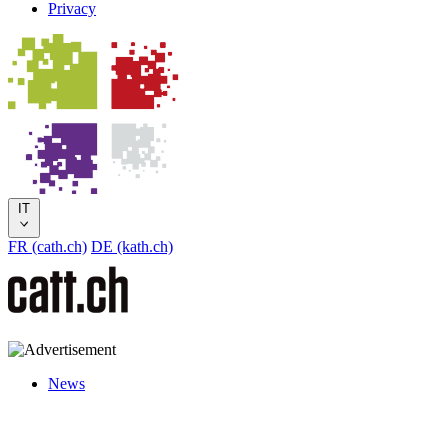
Privacy
IT
FR (cath.ch)
DE (kath.ch)
News