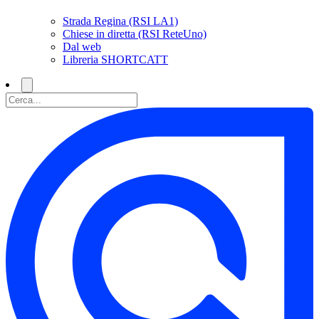
Strada Regina (RSI LA1)
Chiese in diretta (RSI ReteUno)
Dal web
Libreria SHORTCATT