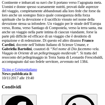
Continente e imbarcati su navi che li portano verso l’agognata meta.
Uomini e donne spesso scarsamente nutriti, provati dalle asprezze
del viaggio, completamente abbandonati alla loro fede che forse da
loro anche un sostegno fisico quale conseguenza della forza
spirituale che la devozione e il sacrificio vissuto nel nome della
devozione stessa sa infondere. Un viaggio per le strade dell’Europa
verso, Roma, verso Santiago di Compostela, verso la terra santa, ma
anche un viaggio nella parte intima di ciascun viandante, forse la
parte più difficile ed efficace di un viaggio che è desiderio di
espiazione e di redenzione. Di questo ed altro diranno
Franco
Cardini
, docente nell’Istituto Italiano di Scienze Umane, e
Gabriella Bartolini
, coautori di
“Nel nome di Dio facemmo vela.
Viaggio in Oriente di un pellegrinaggio medievale”
. Si tratta del
resoconto del pellegrinaggio in Terra Santa di Leonardo Frescobaldi,
accompagnato dal suo fedele servitore, avvenuto nel 1384.
Ticino e Grigionitaliano
News pubblicata il:
10/11/2017 alle 19:40
Condividi