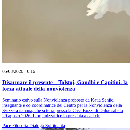
05/08/2026 - 6:16
Disarmare il presente – Tolstoj, Gandhi e Capitini: la
forza attuale della nonviolenza
Seminario estivo sulla Nonviolenza proposto da Katia Senjic,
insegnante e co-coordinatrice del Centro per la Nonviolenza della
Svizzera italiana, che si terrà presso la Casa Buzzi di Dalpe sabato
29 agosto 2026. L'organizzatrice lo presenta a catt.ch.
Pace
Filosofia
Dialogo
Spiritualità