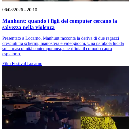
06/08/2026 - 20:10
Manhunt: quando i figli del computer cercano la
salvezza nella violenza
Presentato a Locarno, Manhunt racconta la deriva di due ragazzi
cresciuti tra schermi, manosfera e videogiochi. Una parabola lucida
sulla mascolinità contemporanea, che rifiuta il comodo capro
espiatorio.
Film
Festival
Locarno