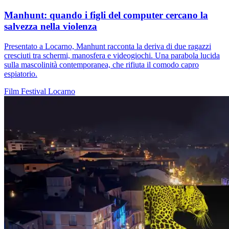
Manhunt: quando i figli del computer cercano la
salvezza nella violenza
Presentato a Locarno, Manhunt racconta la deriva di due ragazzi
cresciuti tra schermi, manosfera e videogiochi. Una parabola lucida
sulla mascolinità contemporanea, che rifiuta il comodo capro
espiatorio.
Film
Festival
Locarno