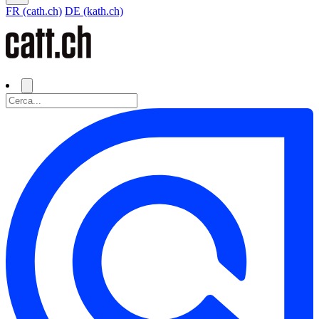
FR (cath.ch)
DE (kath.ch)