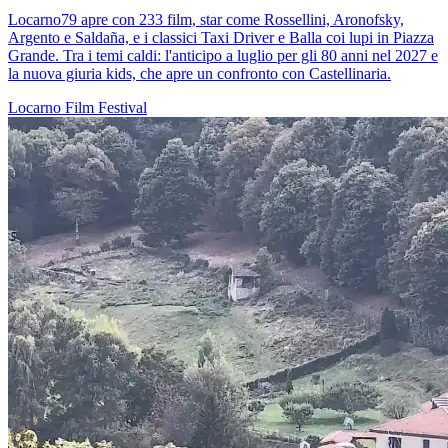
Locarno79 apre con 233 film, star come Rossellini, Aronofsky,
Argento e Saldaña, e i classici Taxi Driver e Balla coi lupi in Piazza
Grande. Tra i temi caldi: l'anticipo a luglio per gli 80 anni nel 2027 e
la nuova giuria kids, che apre un confronto con Castellinaria.
Locarno
Film
Festival